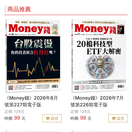
商品推薦
《Money錢》2026年8月
《Money錢》2026年7月
號第227期電子版
號第226期電子版
定價: 128元
定價: 128元
99
99
特價:
元
特價:
元
購買
購買