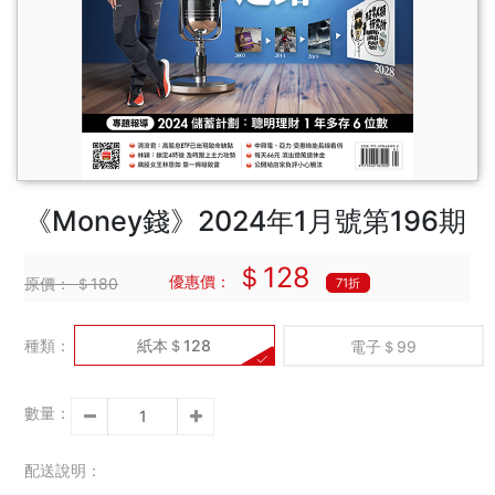
《Money錢》2024年1月號第196期
＄128
優惠價：
原價：
＄180
71折
種類：
紙本＄128
電子＄99
數量：
配送說明：