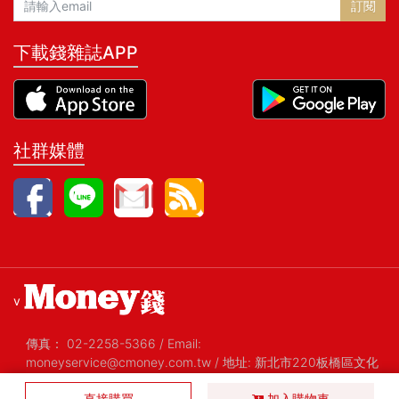
訂閱
下載錢雜誌APP
社群媒體
v
傳真：
02-2258-5366
/
Email:
moneyservice@cmoney.com.tw
/
地址: 新北市220板橋區文化
路一段268號20樓之2
/
統編: 52420159
直接購買