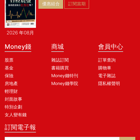
優惠組合
訂閱當期
2026 年08月
Money錢
商城
會員中心
股票
雜誌訂閱
訂單查詢
基金
書籍購買
購物車
保險
Money錢特刊
電子雜誌
房地產
Money錢學院
隱私權聲明
輕理財
封面故事
特別企劃
女人變有錢
訂閱電子報