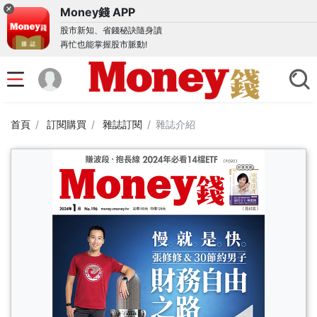
Money錢 APP
股市新知、省錢秘訣隨身讀
再忙也能掌握股市脈動!
首頁
訂閱購買
雜誌訂閱
雜誌介紹