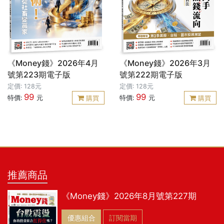
《Money錢》2026年4月
《Money錢》2026年3月
號第223期電子版
號第222期電子版
定價: 128元
定價: 128元
99
99
特價:
元
特價:
元
購買
購買
推薦商品
《Money錢》2026年8月號第227期
優惠組合
訂閱當期