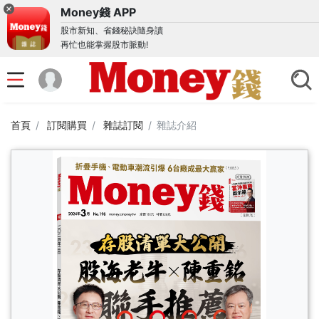
Money錢 APP
股市新知、省錢秘訣隨身讀
再忙也能掌握股市脈動!
首頁
訂閱購買
雜誌訂閱
雜誌介紹