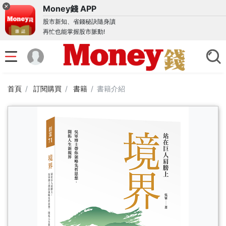
Money錢 APP
股市新知、省錢秘訣隨身讀
再忙也能掌握股市脈動!
首頁
訂閱購買
書籍
書籍介紹