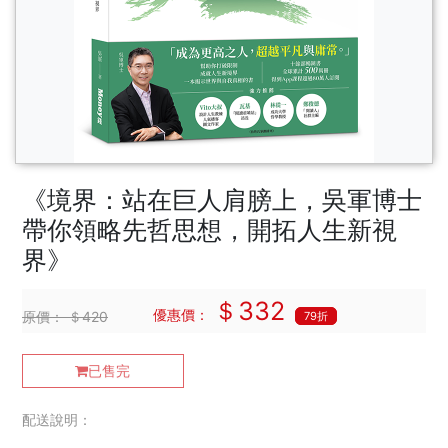
《境界：站在巨人肩膀上，吳軍博士
帶你領略先哲思想，開拓人生新視
界》
＄332
優惠價：
原價：
＄420
79折
已售完
配送說明：