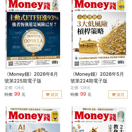
《Money錢》2026年6月
《Money錢》2026年5月
號第225期電子版
號第224期電子版
定價: 128元
定價: 128元
99
99
特價:
元
特價:
元
購買
購買