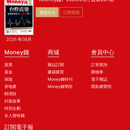
優惠組合
訂閱當期
2026 年08月
Money錢
商城
會員中心
股票
雜誌訂閱
訂單查詢
基金
書籍購買
購物車
保險
Money錢特刊
電子雜誌
房地產
Money錢學院
隱私權聲明
輕理財
封面故事
特別企劃
女人變有錢
訂閱電子報