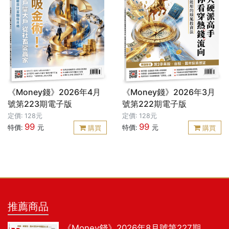
《Money錢》2026年4月
《Money錢》2026年3月
號第223期電子版
號第222期電子版
定價: 128元
定價: 128元
99
99
特價:
元
特價:
元
購買
購買
推薦商品
《Money錢》2026年8月號第227期