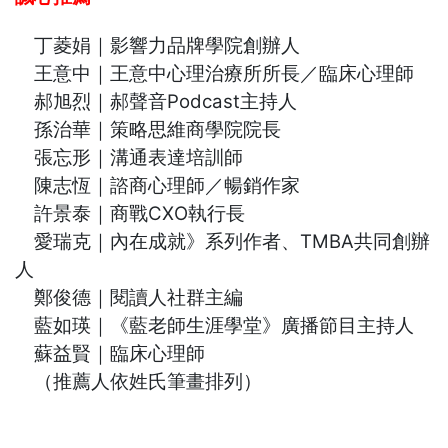
丁菱娟｜影響力品牌學院創辦人
王意中｜王意中心理治療所所長／臨床心理師
郝旭烈｜郝聲音Podcast主持人
孫治華｜策略思維商學院院長
張忘形｜溝通表達培訓師
陳志恆｜諮商心理師／暢銷作家
許景泰｜商戰CXO執行長
愛瑞克｜內在成就》系列作者、TMBA共同創辦
人
鄭俊德｜閱讀人社群主編
藍如瑛｜《藍老師生涯學堂》廣播節目主持人
蘇益賢｜臨床心理師
（推薦人依姓氏筆畫排列）