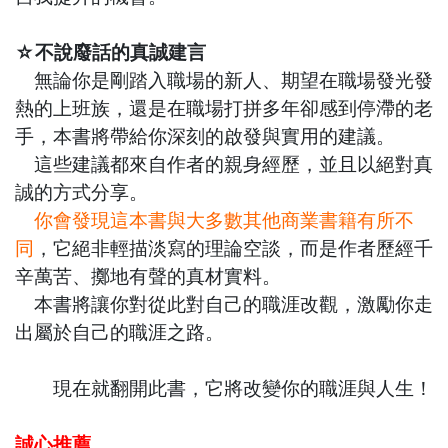
☆不說廢話的真誠建言
無論你是剛踏入職場的新人、期望在職場發光發
熱的上班族，
還是在職場打拼多年卻感到停滯的老
手，
本書將帶給你深刻的啟發與實用的建議。
這些建議都來自作者的親身經歷，並且以絕對真
誠的方式分享。
你會發現這本書與大多數其他商業書籍有所不
同
，
它絕非輕描淡寫的理論空談，
而是作者歷經千
辛萬苦、擲地有聲的真材實料。
本書將讓你對從此對自己的職涯改觀，
激勵你走
出屬於自己的職涯之路。
現在就翻開此書，它將改變你的職涯與人生！
誠心推薦