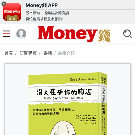
Money錢 APP
股市新知、省錢秘訣隨身讀
再忙也能掌握股市脈動!
首頁
訂閱購買
書籍
書籍介紹