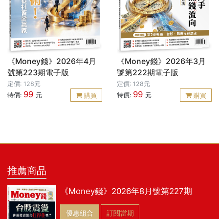
《Money錢》2026年4月
《Money錢》2026年3月
號第223期電子版
號第222期電子版
定價: 128元
定價: 128元
99
99
特價:
元
特價:
元
購買
購買
推薦商品
《Money錢》2026年8月號第227期
優惠組合
訂閱當期