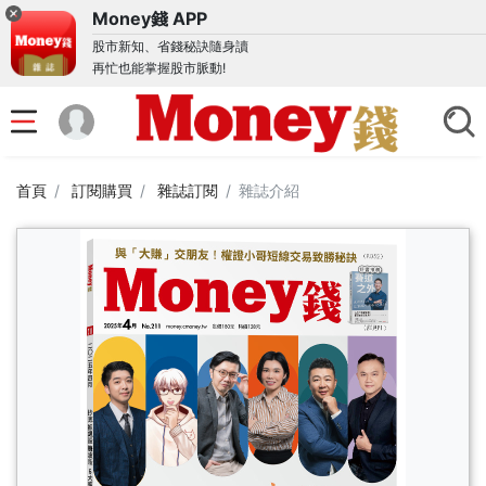
Money錢 APP
股市新知、省錢秘訣隨身讀
再忙也能掌握股市脈動!
首頁
訂閱購買
雜誌訂閱
雜誌介紹