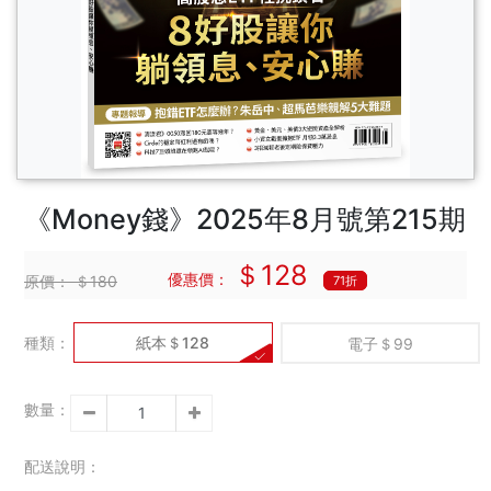
《Money錢》2025年8月號第215期
＄128
優惠價：
原價：
＄180
71折
種類：
紙本＄128
電子＄99
數量：
配送說明：