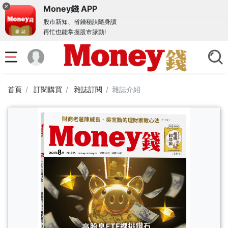
Money錢 APP
股市新知、省錢秘訣隨身讀
再忙也能掌握股市脈動!
首頁
訂閱購買
雜誌訂閱
雜誌介紹