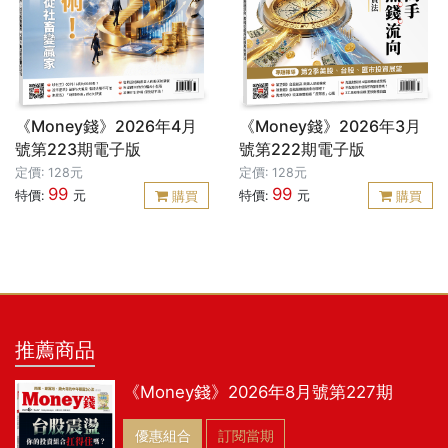
《Money錢》2026年4月
《Money錢》2026年3月
號第223期電子版
號第222期電子版
定價: 128元
定價: 128元
99
99
特價:
元
特價:
元
購買
購買
推薦商品
《Money錢》2026年8月號第227期
優惠組合
訂閱當期