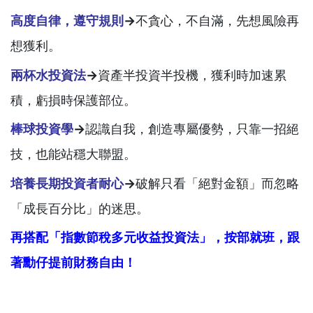
高度自律，遵守規則
→
不貪心，不自滿，先想風險再
想獲利。
兩杯水投資法
→
資產半投資半投機，獲利時加速累
積，虧損時保護部位。
棒球投資學
→
認識自我，創造專屬優勢，只靠一招絕
技，也能站穩大聯盟。
培養長期投資者耐心
→
破解只看「絕對金額」而忽略
「成長百分比」的迷思。
再搭配「指數節稅多元收益投資法」，按部就班，跟
著勳仔提前財務自由！