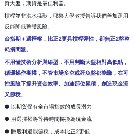
資大盤，期貨是最佳利器。
槓桿並非洪水猛獸，耶魯大學教授告訴我們善加運用
反能降低整體風險。
台指期＋選擇權，比
正
2
更具槓桿彈性，卻無正
2
盤整
耗損問題。
不用懂技術分析與線型，不用判斷大盤相對高低點，
循環操作期權，不管市場多空或死魚盤都能賺，在可
控風險下提升資金效率、加速部位累積，創造現金流
又節稅
。
● 以期貨保有全市場指數的成長潛力
● 用選擇權將等待時間轉換為現金流
● 賺股利還能節稅，成本比正2更低