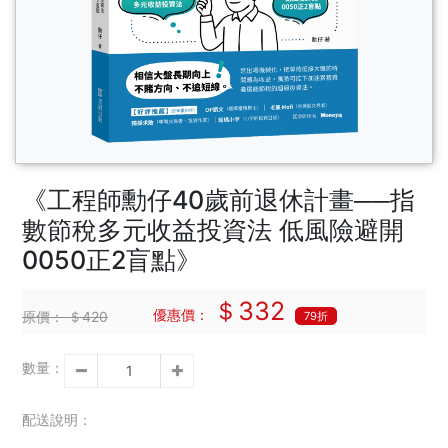
《工程師勳仔40歲前退休計畫──指
數節稅多元收益投資法 低風險避開
0050正2盲點》
＄332
優惠價：
原價：
＄420
79折
數量：
配送說明：