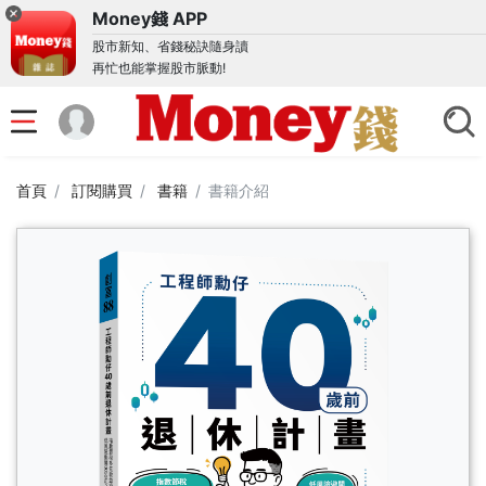
Money錢 APP
股市新知、省錢秘訣隨身讀
再忙也能掌握股市脈動!
首頁
訂閱購買
書籍
書籍介紹