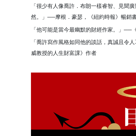
「很少有人像喬許．布朗一樣睿智、見聞廣
然。」──摩根．豪瑟，《紐約時報》暢銷
「他可能是當今最幽默的財經作家。」──
「喬許寫作風格如同他的談話，真誠且令人
威教授的人生財富課》作者