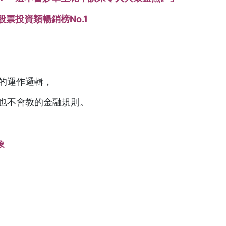
股票投資類暢銷榜
No.1
的運作邏輯，
也不會教的金融規則。
象