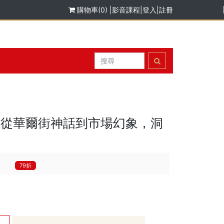
購物車(0)
|
影音課程
|
登入
|
註冊
：從華爾街神話到市場幻象，洞
》
79折