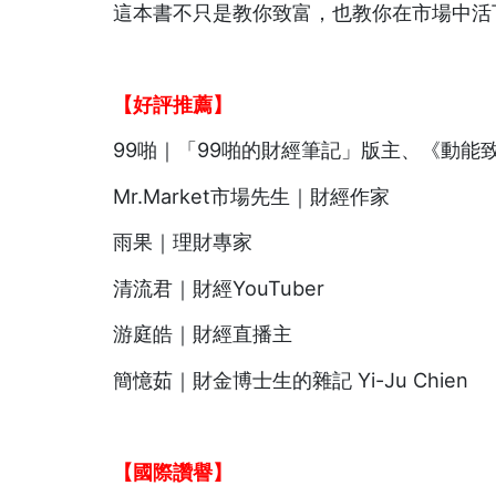
這本書不只是教你致富，也教你在市場中活
【好評推薦】
99啪｜「99啪的財經筆記」版主、《動能
Mr.Market市場先生｜財經作家
雨果｜理財專家
清流君｜財經YouTuber
游庭皓｜財經直播主
簡憶茹｜財金博士生的雜記 Yi-Ju Chien
【國際讚譽】