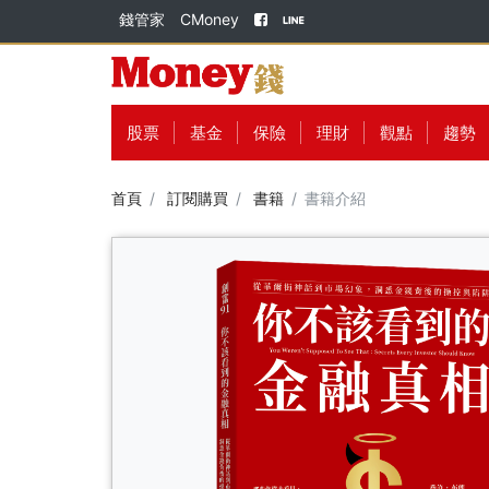
錢管家
CMoney
股票
基金
保險
理財
觀點
趨勢
首頁
訂閱購買
書籍
書籍介紹