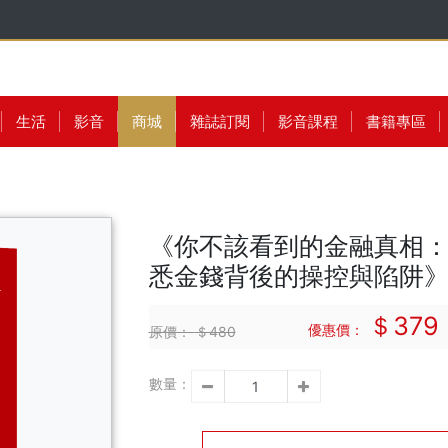
生活
影音
商城
雜誌訂閱
影音課程
書籍專區
《你不該看到的金融真相
悉金錢背後的操控與陷阱
＄379
優惠價：
原價：
＄480
數量：