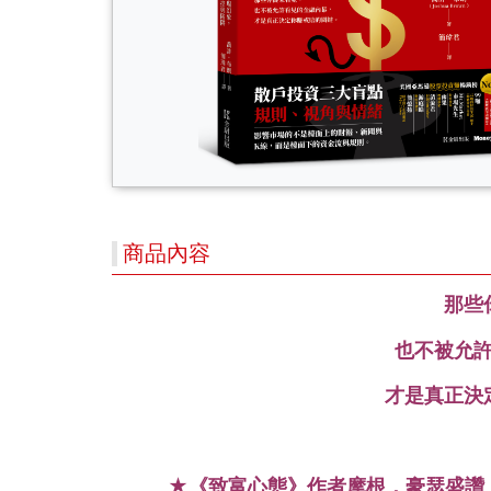
商品內容
那些
也不被允
才是真正決
★
《致富心態》作者摩根．豪瑟盛讚