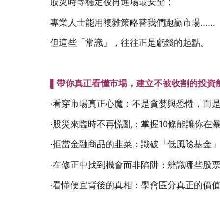
股災時等穩定後再進場最安全；
專業人士能用複雜策略替我們跑贏市場……
但這些「常識」，往往正是虧錢的起點。
▌帶你真正看懂市場，建立不被收割的投資
‧看穿市場真正心魔：不是貪婪與恐懼，而
‧股災來臨時不再慌亂：掌握10條能讓你在
‧拒當金融商品的韭菜：識破「低風險基金
‧在修正中找到機會而非陷阱：辨識哪些股
‧看懂便宜背後的真相：學會區分真正的價