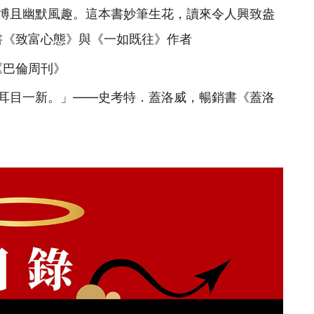
博且幽默風趣。這本書妙筆生花，讀來令人興致盎
書《致富心態》與《一如既往》作者
《巴倫周刊》
耳目一新。」——史考特．蓋洛威，暢銷書《蓋洛