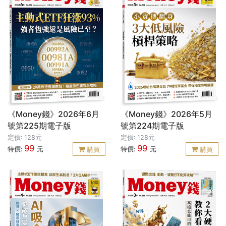
《Money錢》2026年6月
《Money錢》2026年5月
號第225期電子版
號第224期電子版
定價: 128元
定價: 128元
99
99
特價:
元
特價:
元
購買
購買