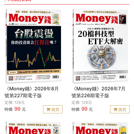
《Money錢》2026年8月
《Money錢》2026年7月
號第227期電子版
號第226期電子版
定價: 128元
定價: 128元
99
99
特價:
元
特價:
元
購買
購買