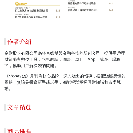
作者介紹
金尉股份有限公司為整合媒體與金融科技的新創公司，提供用戶理
財知識與數位工具，包括雜誌，圖書、專刊、App、講座、課程
等，協助用戶解決錢的問題。
《Money錢》月刊為核心品牌，深入淺出的報導，搭配淺顯易懂的
圖解，無論是投資新手或老手，都能輕鬆掌握理財知識和市場脈
動。
文章精選
商品推薦