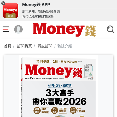
Money錢 APP
股市新知、省錢秘訣隨身讀
再忙也能掌握股市脈動!
首頁
訂閱購買
雜誌訂閱
雜誌介紹