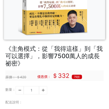
《主角模式：從「我得這樣」到「我
可以選擇」，影響7500萬人的成長
祕密》
＄332
優惠價：
原價：
＄420
79折
數量：
配送說明：