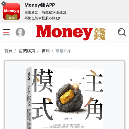
Money錢 APP
股市新知、省錢秘訣隨身讀
再忙也能掌握股市脈動!
首頁
訂閱購買
書籍
書籍介紹