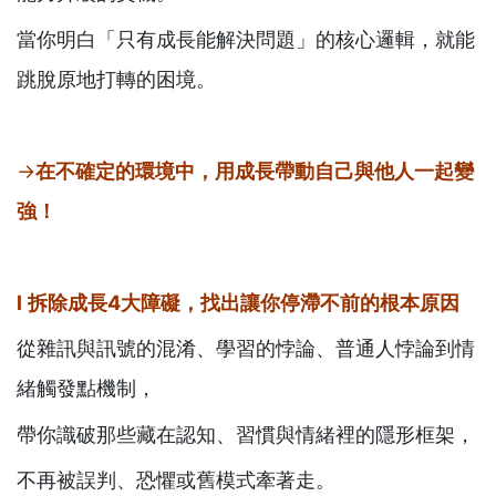
當你明白「只有成長能解決問題」的核心邏輯，就能
跳脫原地打轉的困境。
→
在不確定的環境中，
用成長帶動自己與他人一起變
強
！
l
拆除成長
4
大障礙，找出讓你停滯不前的根本原因
從雜訊與訊號的混淆、學習的悖論、普通人悖論到情
緒觸發點機制，
帶你識破那些藏在認知、習慣與情緒裡的隱形框架，
不再被誤判、恐懼或舊模式牽著走。