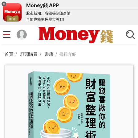
Money錢 APP
股市新知、省錢秘訣隨身讀
再忙也能掌握股市脈動!
首頁
訂閱購買
書籍
書籍介紹