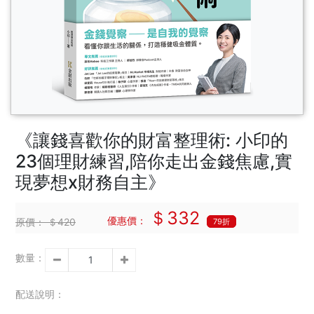
《讓錢喜歡你的財富整理術: 小印的
23個理財練習,陪你走出金錢焦慮,實
現夢想x財務自主》
＄332
優惠價：
原價：
＄420
79折
數量：
配送說明：