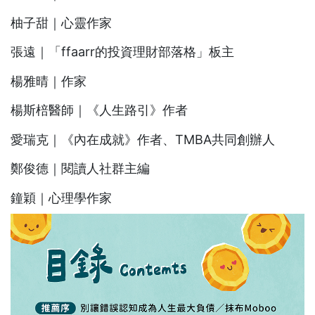
柚子甜｜心靈作家
張遠｜「ffaarr的投資理財部落格」板主
楊雅晴｜作家
楊斯棓醫師｜《人生路引》作者
愛瑞克｜《內在成就》作者、TMBA共同創辦人
鄭俊德｜閱讀人社群主編
鐘穎｜心理學作家