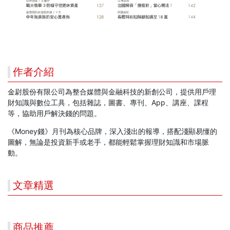
作者介紹
金尉股份有限公司為整合媒體與金融科技的新創公司，提供用戶理
財知識與數位工具，包括雜誌，圖書、專刊、App、講座、課程
等，協助用戶解決錢的問題。
《Money錢》月刊為核心品牌，深入淺出的報導，搭配淺顯易懂的
圖解，無論是投資新手或老手，都能輕鬆掌握理財知識和市場脈
動。
文章精選
商品推薦