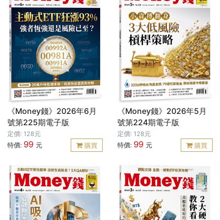
《Money錢》2026年6月
《Money錢》2026年5月
號第225期電子版
號第224期電子版
定價: 128元
定價: 128元
99
99
特價:
元
特價:
元
購買
購買