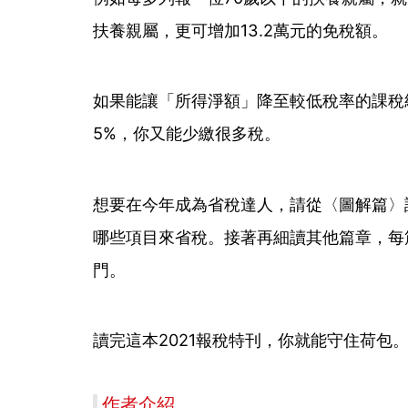
扶養親屬，更可增加13.2萬元的免稅額。
如果能讓「所得淨額」降至較低稅率的課稅級
5%，你又能少繳很多稅。
想要在今年成為省稅達人，請從〈圖解篇〉
哪些項目來省稅。接著再細讀其他篇章，每
門。
讀完這本2021報稅特刊，你就能守住荷包
作者介紹