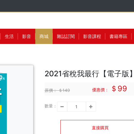
生活
影音
商城
雜誌訂閱
影音課程
書籍專區
2021省稅我最行【電子版
＄99
優惠價：
原價：
＄149
數量：
直接購買