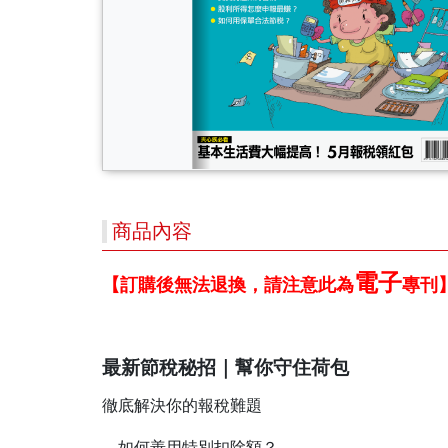
商品內容
電子
【訂購後無法退換，請注意此為
專刊
最新節稅秘招｜幫你守住荷包
徹底解決你的報稅難題
．如何善用特別扣除額？