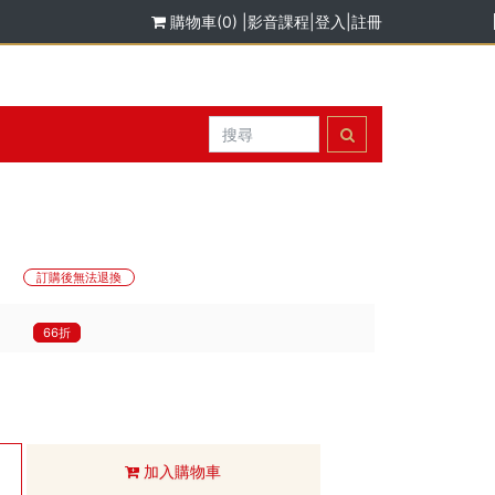
購物車(0)
|
影音課程
|
登入
|
註冊
】
訂購後無法退換
66折
加入購物車