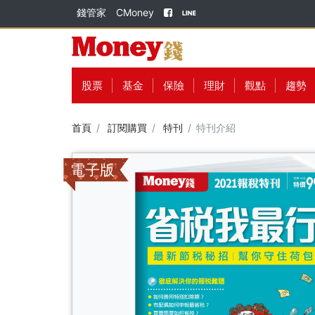
錢管家
CMoney
股票
基金
保險
理財
觀點
趨勢
首頁
訂閱購買
特刊
特刊介紹
電子版