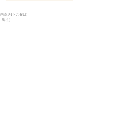
內寄送(不含假日)
，馬祖）