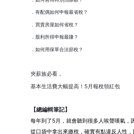
．有配偶如何申報最省稅？
．買賣房屋如何省稅？
．股利所得申報最賺？
．如何用保單合法節稅？
夾薪族必看，
基本生活費大幅提高！5月報稅領紅包
【總編輯筆記】
每年到了5月，就會聽到很多人唉聲嘆氣，
從口袋中拿出來繳稅，確實有點違反人性，