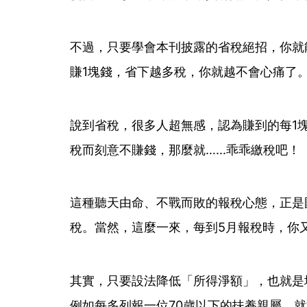
不過，只要學會本刊披露的省稅絕招，你就
賺1塊錢，省下越多稅，你就越不會心痛了
說到省稅，很多人超無感，認為賺到的每1
稅而刻意不賺錢，那麼就……乖乖繳稅吧！
這種聽天由命、不戰而敗的報稅心態，正是
稅。當然，這麼一來，每到5月報稅時，你
其實，只要設法降低「所得淨額」，也就是
例如每多列報一位70歲以下的扶養親屬，就