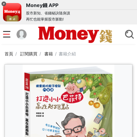
Money錢 APP
股市新知、省錢秘訣隨身讀
再忙也能掌握股市脈動!
首頁
訂閱購買
書籍
書籍介紹