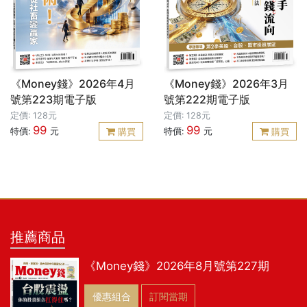
《Money錢》2026年4月
《Money錢》2026年3月
號第223期電子版
號第222期電子版
定價: 128元
定價: 128元
99
99
特價:
元
特價:
元
購買
購買
推薦商品
《Money錢》2026年8月號第227期
優惠組合
訂閱當期