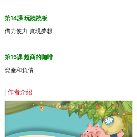
第14
課
玩蹺蹺板
借力使力 實現夢想
第15
課
超商的咖啡
資產和負債
作者介紹