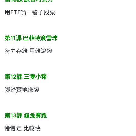
用ETF買一籃子股票
第11
課
巴菲特滾雪球
努力存錢 用錢滾錢
第12
課
三隻小豬
腳踏實地賺錢
第13
課
龜兔賽跑
慢慢走 比較快