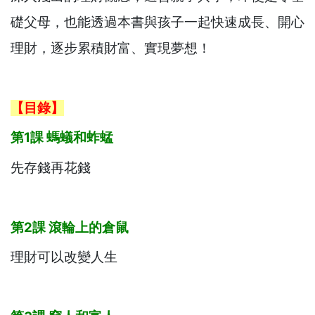
礎父母，也能透過本書與孩子一起快速成長、開心
理財，逐步累積財富、實現夢想！
【目錄】
第1
課
螞蟻和蚱蜢
先存錢再花錢
第2
課
滾輪上的倉鼠
理財可以改變人生