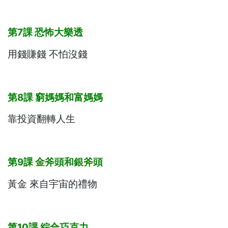
第7
課
恐怖大樂透
用錢賺錢 不怕沒錢
第8
課
窮媽媽和富媽媽
靠投資翻轉人生
第9
課
金斧頭和銀斧頭
黃金 來自宇宙的禮物
第10
課
綜合巧克力