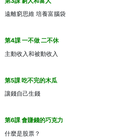
第3
課
窮人和富人
遠離窮思維 培養富腦袋
第4
課
一不做
二不休
主動收入和被動收入
第5
課
吃不完的木瓜
讓錢自己生錢
第6
課
會賺錢的巧克力
什麼是股票？