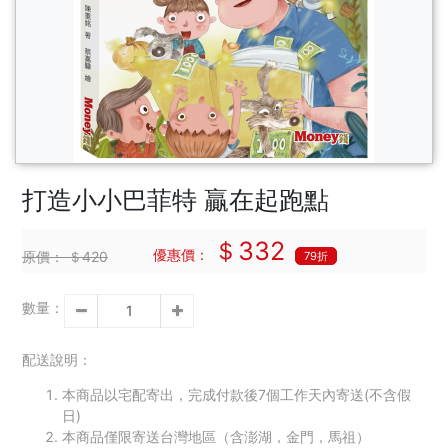
打造小小巴菲特 贏在起跑點
＄332
優惠價：
原價：
＄420
79折
數量：
配送說明：
本商品以宅配寄出，完成付款後7個工作天內寄送(不含假
日)
本商品僅限寄送台灣地區（含澎湖，金門，馬祖）