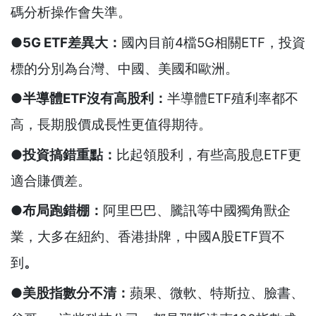
碼分析操作會失準。
●5G ETF
差異大：
國內目前4檔5G相關ETF，投資
標的分別為台灣、中國、美國和歐洲。
●
半導體ETF
沒有高股利：
半導體ETF殖利率都不
高，長期股價成長性更值得期待。
●投資搞錯重點：
比起領股利，有些高股息ETF更
適合賺價差。
●布局跑錯棚：
阿里巴巴、騰訊等中國獨角獸企
業，大多在紐約、香港掛牌，中國A股ETF
買不
到
。
●
美股指數分不清：
蘋果、微軟、特斯拉、臉書、