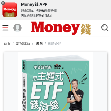
Money錢 APP
股市新知、省錢秘訣隨身讀
再忙也能掌握股市脈動!
首頁
訂閱購買
書籍
書籍介紹