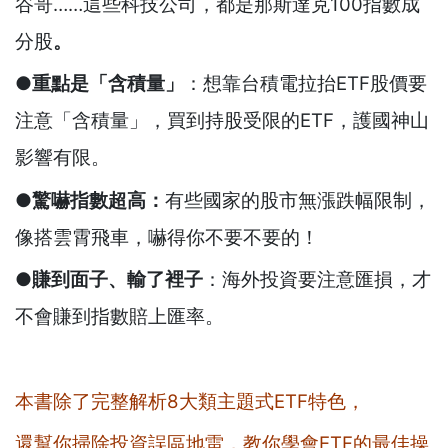
谷哥……這些科技公司，都是那斯達克
100指數成
分股
。
●重點是
「含積量」
：想靠台積電拉抬ETF股價要
注意「含積量」，買到持股受限的ETF，
護國神山
影響有限。
●
驚嚇指數超高：
有些國家的股市無漲跌幅限制，
像搭雲霄飛車，嚇得你不要不要的！
●
賺到面子、輸了裡子
：海外投資要注意匯損，才
不會賺到指數賠上匯率。
本書除了完整解析8大類主題式ETF特色，
還幫你掃除投資誤區地雷，教你學會ETF的最佳操