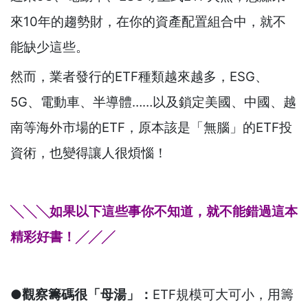
來10年的趨勢財，在你的資產配置組合中，就不
能缺少這些。
然而，業者發行的ETF種類越來越多，ESG、
5G、電動車、半導體……以及鎖定美國、中國、越
南等海外市場的ETF，
原本該是「無腦」的ETF投
資術，也變得讓人很煩惱！
╲╲╲如果以下這些事你不知道，就不能錯過這本
精彩好書！╱╱╱
●
觀察籌碼很「母湯」：
ETF規模可大可小，用籌