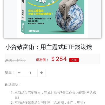
小資致富術：用主題式ETF錢滾錢
＄284
優惠價：
原價：
＄360
79折
數量：
配送說明：
本商品以宅配寄出，完成付款後7個工作天內寄送(不含假
日)
本商品僅限寄送台灣地區（含澎湖，金門，馬祖）