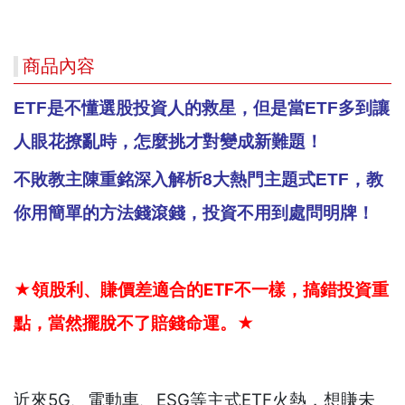
商品內容
ETF
是不懂選股投資人的救星，
但是當ETF
多到讓
人眼花撩亂時，怎麼挑才對變成新難題！
不敗教主陳重銘深入解析8
大熱門主題式ETF
，
教
你用簡單的方法錢滾錢，投資不用到處問明牌！
★領股利、賺價差適合的ETF
不一樣，搞錯投資重
點，當然擺脫不了賠錢命運。★
近來5G、電動車、ESG等主式ETF火熱，想賺未