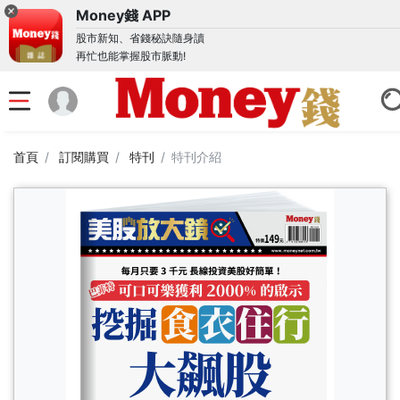
Money錢 APP
股市新知、省錢秘訣隨身讀
再忙也能掌握股市脈動!
首頁
訂閱購買
特刊
特刊介紹