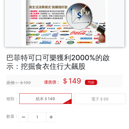
巴菲特可口可樂獲利2000%的啟
示：挖掘食衣住行大飆股
＄149
優惠價：
原價：
＄199
75折
種類：
紙本＄149
電子＄99
數量：