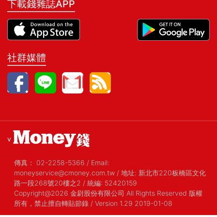
下載錢雜誌APP
社群媒體
v
傳真：
02-2258-5366
/
Email:
moneyservice@cmoney.com.tw
/
地址: 新北市220板橋區文化
路一段268號20樓之2
/
統編: 52420159
Copyright@2026 金尉股份有限公司 All Rights Reserved 版權
所有，禁止擅自轉貼節錄
/ Version 1.29 2019-01-08