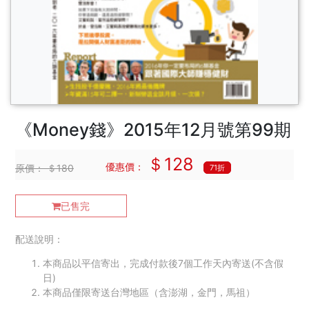
《Money錢》2015年12月號第99期
＄128
優惠價：
原價：
＄180
71折
已售完
配送說明：
本商品以平信寄出，完成付款後7個工作天內寄送(不含假
日)
本商品僅限寄送台灣地區（含澎湖，金門，馬祖）