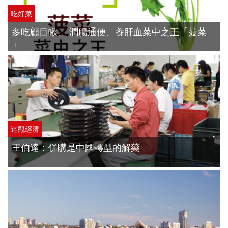
吃好菜
多吃顧目瞅、 潤腸通便、養肝血菜中之王「菠菜
」
達觀經濟
王伯達：併購是中國轉型的解藥