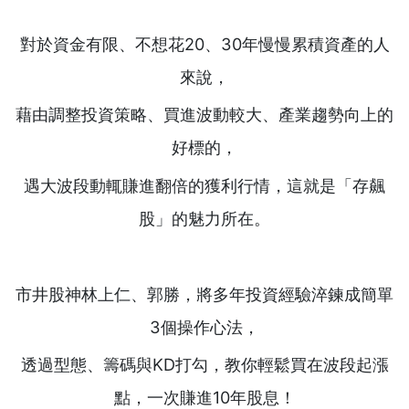
對於資金有限、不想花20、30年慢慢累積資產的人
來說，
藉由調整投資策略、買進波動較大、產業趨勢向上的
好標的，
遇大波段動輒賺進翻倍的獲利行情，這就是「存飆
股」的魅力所在。
市井股神林上仁、郭勝，將多年投資經驗淬鍊成簡單
3個操作心法，
透過型態、籌碼與KD打勾，教你輕鬆買在波段起漲
點，一次賺進10年股息！