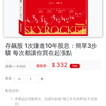
存飆股 1次賺進10年股息：簡單3步
驟 每次都讓你買在起漲點
＄332
優惠價：
原價：
＄420
79折
數量：
配送說明：
本商品以宅配寄出，完成付款後7個工作天內寄送(不含假
日)