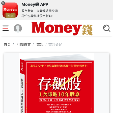
Money錢 APP
股市新知、省錢秘訣隨身讀
再忙也能掌握股市脈動!
首頁
訂閱購買
書籍
書籍介紹