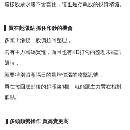
這樣股票永遠不會套住，這也是存飆股的投資精髓。
▍
買在起漲點
抓住印鈔的機會
多頭上漲後，股價拉回整理，
若有主力籌碼買進，而且也有KD打勾的整理末端訊
號時，
就要特別留意隔日的量增價漲的攻擊訊號，
買在拉回底部後的起漲第1根，就能跟主力買在相對
低點。
▍
多頭順勢操作
買高賣更高