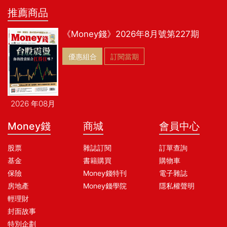
推薦商品
《Money錢》2026年8月號第227期
優惠組合
訂閱當期
2026 年08月
Money錢
商城
會員中心
股票
雜誌訂閱
訂單查詢
基金
書籍購買
購物車
保險
Money錢特刊
電子雜誌
房地產
Money錢學院
隱私權聲明
輕理財
封面故事
特別企劃