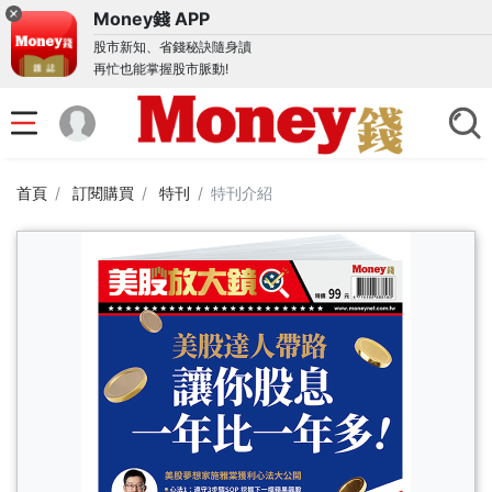
Money錢 APP
股市新知、省錢秘訣隨身讀
再忙也能掌握股市脈動!
首頁
訂閱購買
特刊
特刊介紹