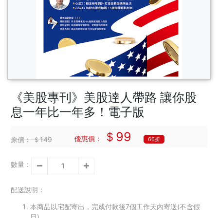
《美股專刊》美股達人帶路 讓你股
息一年比一年多！電子版
＄99
優惠價：
原價：
＄149
66折
數量：
配送說明：
本商品以宅配寄出，完成付款後7個工作天內寄送(不含假
日)