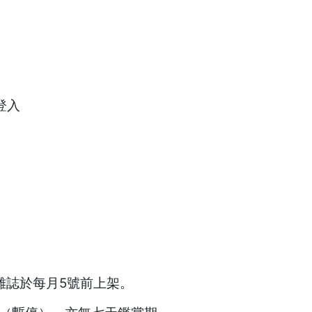
 登入
雜誌於每月5號前上架。