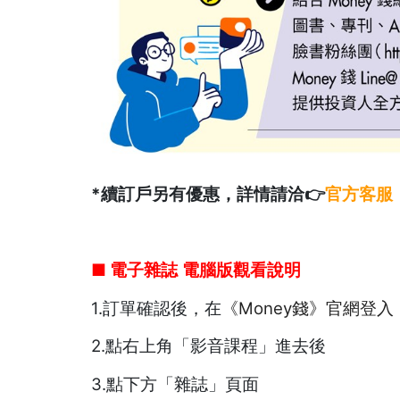
*續訂戶另有優惠，詳情請洽👉
官方客服
■ 電子雜誌
電腦版觀看說明
1.訂單確認後，在
《Money錢》官網登入
2.點右上角「影音課程」進去後
3.點下方「雜誌」頁面