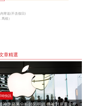
內寄送(不含假日)
，馬祖）
文章精選
即時快訊
最神準蘋果分析師郭明錤 傳被對岸重金挖