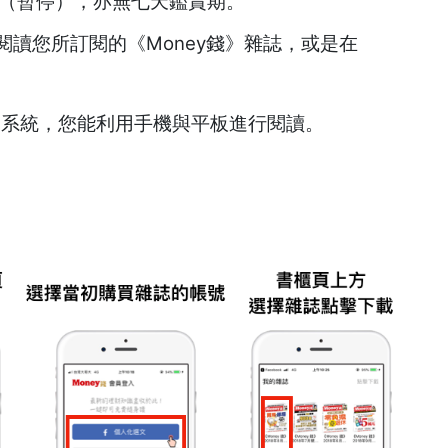
 （暫停），亦無七天鑑賞期。
p閱讀您所訂閱的《Money錢》雜誌，或是在
id作業系統，您能利用手機與平板進行閱讀。