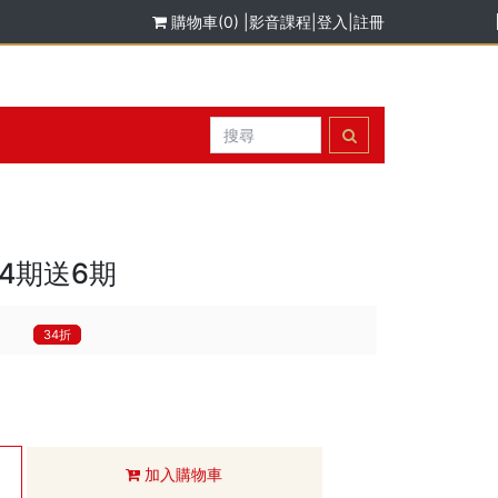
購物車(0)
|
影音課程
|
登入
|
註冊
4期送6期
4
34折
加入購物車