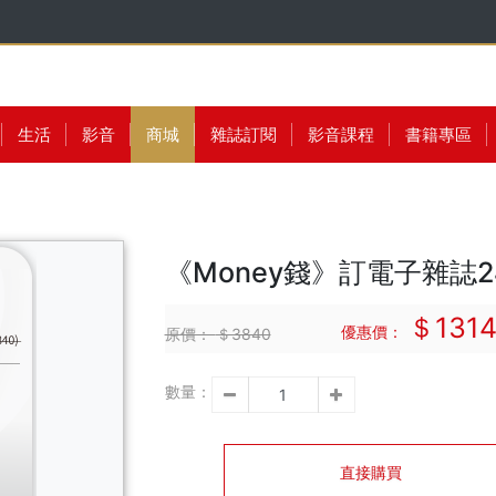
生活
影音
商城
雜誌訂閱
影音課程
書籍專區
《Money錢》訂電子雜誌2
＄131
優惠價：
原價：
＄3840
數量：
直接購買