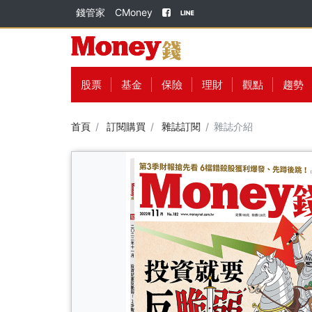
錢管家
CMoney
股票
基金
保險
理財
觀點
趨勢
首頁
訂閱購買
雜誌訂閱
雜誌介紹