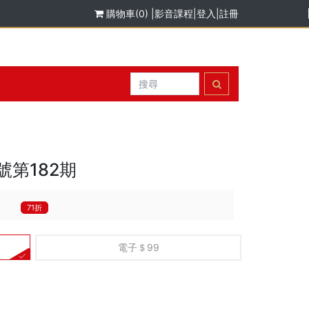
購物車(0)
|
影音課程
|
登入
|
註冊
號第182期
71折
電子＄99