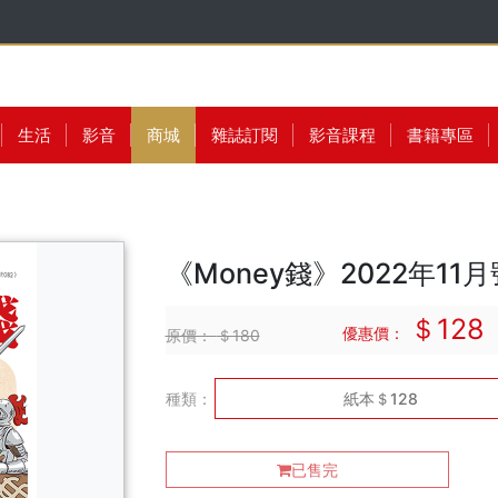
生活
影音
商城
雜誌訂閱
影音課程
書籍專區
《Money錢》2022年11月
＄128
優惠價：
原價：
＄180
種類：
紙本＄128
已售完