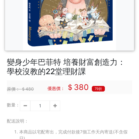
變身少年巴菲特 培養財富創造力：
學校沒教的22堂理財課
＄380
優惠價：
原價：
＄480
79折
數量：
配送說明：
本商品以宅配寄出，完成付款後7個工作天內寄送(不含假
日)