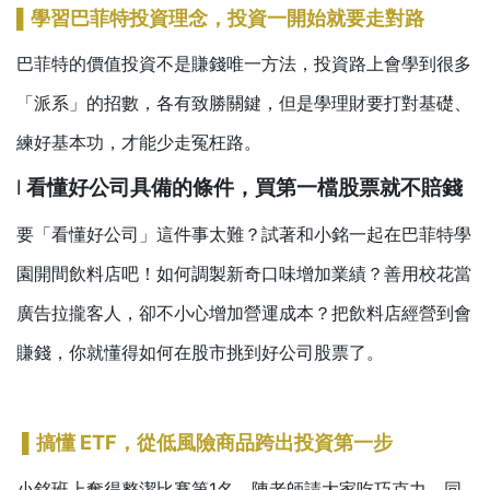
▌
學習巴菲特投資理念，投資一開始就要走對路
巴菲特的價值投資不是賺錢唯一方法，投資路上會學到很多
「派系」的招數，各有致勝關鍵，但是學理財要打對基礎、
練好基本功，才能少走冤枉路。
l
看懂好公司具備的條件，買第一檔股票就不賠錢
要「看懂好公司」這件事太難？試著和小銘一起在巴菲特學
園開間飲料店吧！如何調製新奇口味增加業績？善用校花當
廣告拉攏客人，卻不小心增加營運成本？把飲料店經營到會
賺錢，你就懂得如何在股市挑到好公司股票了。
▌
搞懂
ETF
，從低風險商品跨出投資第一步
小銘班上奪得整潔比賽第1名，陳老師請大家吃巧克力，同