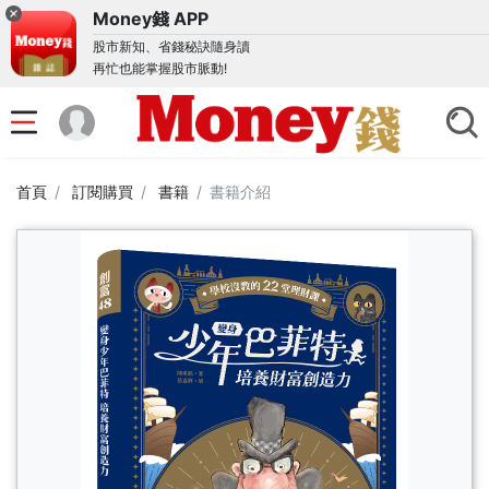
Money錢 APP
股市新知、省錢秘訣隨身讀
再忙也能掌握股市脈動!
首頁
訂閱購買
書籍
書籍介紹