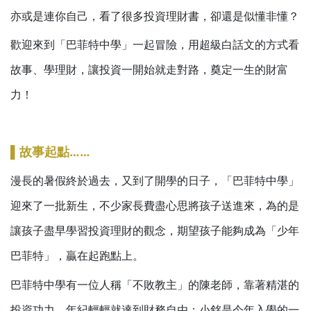
亦或是連你自己，看了很多投資理財書，卻還是似懂非懂？
歡迎來到「巴菲特中學」一起冒險，用超級白話文的方式看
故事、學理財，讓投資一開始就走對路，奠定一生的財富
力！
▌
故事起點……
漫長的暑假終於過去，又到了開學的日子，「巴菲特中學」
迎來了一批新生，不少家長費盡心思將孩子送進來，為的是
讓孩子盡早學習投資理財的觀念，期望孩子能夠成為「少年
巴菲特」，贏在起跑點上。
巴菲特中學有一位人稱「不敗教主」的陳老師，靠著精湛的
投資功力，年紀輕輕就達到財務自由；小銘是今年入學的一