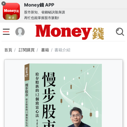
Money錢 APP
股市新知、省錢秘訣隨身讀
再忙也能掌握股市脈動!
首頁
訂閱購買
書籍
書籍介紹