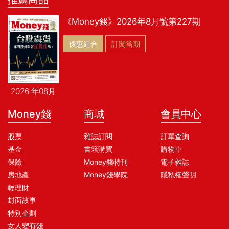
《Money錢》2026年8月號第227期
優惠組合
訂閱當期
2026 年08月
Money錢
商城
會員中心
股票
雜誌訂閱
訂單查詢
基金
書籍購買
購物車
保險
Money錢特刊
電子雜誌
房地產
Money錢學院
隱私權聲明
輕理財
封面故事
特別企劃
女人變有錢