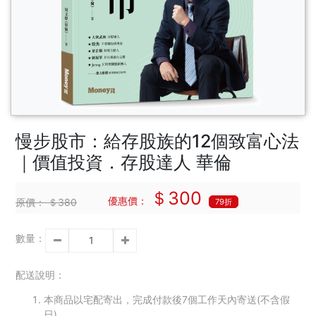
慢步股市：給存股族的12個致富心法
｜價值投資．存股達人 華倫
＄300
優惠價：
原價：
＄380
79折
數量：
配送說明：
本商品以宅配寄出，完成付款後7個工作天內寄送(不含假
日)