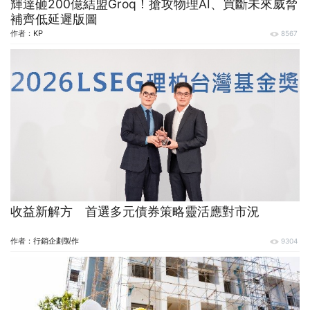
輝達砸200億結盟Groq！搶攻物理AI、買斷未來威脅
補齊低延遲版圖
作者：
KP
8567
收益新解方 首選多元債券策略靈活應對市況
作者：
行銷企劃製作
9304