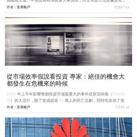
國總統大選、中美貿易戰等諸多大事洗禮，而全球股市也急遽變化， 3
月因疫情影響大崩跌，美股在 10 天內創下 4 次熔斷的紀錄，隨後卻又
作者：
富果帳戶
10,867
一路 V 轉向上，甚至近期美股、台股都創下歷史新高。 哲學家尼采說
過：「凡殺不死我的，必使我更強大」。相信投資人在經歷 2020 年的
風風雨雨後，心臟承受力肯定也更加堅強。而 2020 年也即將過完，展
望 2021 年又有哪些投資趨勢呢？以下整理幾個我們的看法： 貨幣寬鬆
政策持續，投資股市仍是最好策略，但操作上需更加注意風險控管 美
國聯準會 Fed 在 202
從市場效率假說看投資 專家：絕佳的機會大
都發生在危機來的時候
2020 年上半年影響整個投資市場最重大的事件是新冠病毒（COVID-
19）的大流行，除了造成超過 55 萬人的死亡悲劇，同時也造就了美股
多次熔斷（註一）、油價大跌、許多企業倒閉等事件，在金融市場上也
作者：
富果帳戶
7,344
發生了令很多投資人大開眼界的事，例如美股熔斷及原油期貨結算在負
值。在這個時間點，我們想邀大家重新來看 效率市場假說 （Efficient
Market Hypothesis, EMH），也提供一些新的想法與論點。讓投資人在
下判斷時可以更有信心，至少在網路上看到一些技術分析與基本分析之