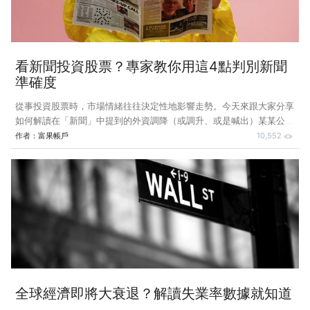
股利來說，台灣
看新聞投資股票？專家教你用這4點判別新聞
準確度
從事投資股票時，市場情緒往往決定性地影響走勢。今天來跟大家分享
如何解讀在「新聞」中提到的外資調降（或調升、或是喊出）某某公司
目標價，以及後續應該怎麼觀察。 以科技新報在 6 月 1 日的新聞為
作者：
富果帳戶
10,552
例，標題是「美系外資看淡第 3 季 Nor Flash 市況，調降旺宏、華邦電
目標價及評等」，而內文則是提到「美系外資」最新報告指出，編碼型
快閃記憶體（NOR Flash）的需求以及價格有可能會因為華為減少需求
而雙雙下降，進而影響旺宏及華邦電的獲利狀況，因此調降這兩家公司
的目標價，但文中還有提到一個觀點，就是旺宏公司對 2020 年下半年
Nor Flash 的需求以及價格反而是樂觀的
全球經濟即將大衰退？解讀失業率數據就知道