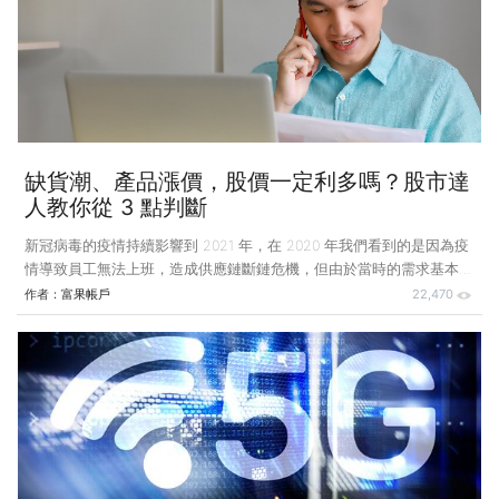
每年獲益」的比例 2.「買進這檔股票，我要幾年可以回本呢？」 綜合
這兩個說法，如果每年獲利不變，買一檔股票的成本越低，本
缺貨潮、產品漲價，股價一定利多嗎？股市達
人教你從 3 點判斷
新冠病毒的疫情持續影響到 2021 年，在 2020 年我們看到的是因為疫
情導致員工無法上班，造成供應鏈斷鏈危機，但由於當時的需求基本也
呈現下降，加上台灣這個矽島基本可以說是沒有受到疫情影響，因此缺
作者：
富果帳戶
22,470
貨影響不大。 時間來到 2021 年，隨著疫苗的推出及施打，看來疫情的
影響總算可以消減，但從年初開始，我們卻面臨了歷史上罕見的電子零
組件缺貨潮，從代工產能到 IC 晶片、記憶體、面板、甚至連貨櫃都呈
現缺貨，各種晶圓代工漲價、IC 設計公司加價搶產能等新聞層出不
窮，現在居然連最下游的品牌廠雙 A（Asus、Acer）都出現報價喊漲的
新聞，這當中有一些值得投資人留意的觀點，以下分三