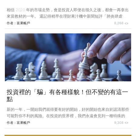
相信 2020 年的市場走勢，會是投資人即便在很久之後，都會一再拿出
來當教材的一年。 還記得稍早在理財果汁機中新聞短評「肺炎肆虐下
美國降息、量化寛鬆（QE）和股市的關係」中提到，2020 年股市最大
作者：
富果帳戶
8,268
的關鍵影響因素是（1）疫情（2）油價，而這兩個因素又間接影響到了
我們今天要談的另一個主題：失業率。因為筆者判斷，失業率將會是當
疫情跟油價過後，影響 2020 年底至 2021 年一整年經濟成長重要的因
素之一。 何謂失業率與經濟衰退 在談失業率之前，我們首先要理解失
業率的組成，在失業人口中，有一部份的失業是來自於因為勞動市場正
常流動更替所造成的失業（例如：自發性離職轉換跑道，或
投資裡的「騙」有各種樣貌！但不變的有這一
點
新的一年，一開始我們就得要有好的開始，好的開始也來自於認清那些
可能對你不利的風險。在投資的世界裡，我們永遠會見到一種特殊的
人：騙子。所以進入投資的世界，第一步要學會的就是不要輕易受騙上
作者：
富果帳戶
9,308
當，一般來說，在投資界最常看到的兩種騙局就是： 1）龐式騙局2）
公司經營層刻意欺瞞財報，掏空公司 只要能避開以上兩種騙局，就能