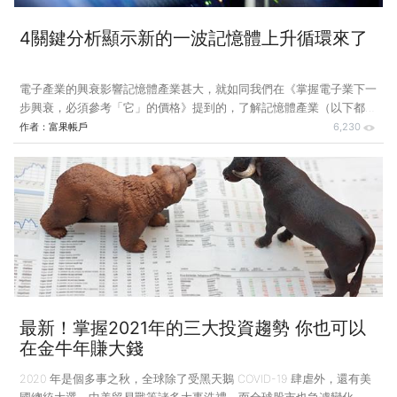
4關鍵分析顯示新的一波記憶體上升循環來了
電子產業的興衰影響記憶體產業甚大，就如同我們在《掌握電子業下一
步興衰，必須參考「它」的價格》提到的，了解記憶體產業（以下都特
指 DRAM）的循環有助於我們判別電子產業的景氣，隨疫情打亂供應鏈
作者：
富果帳戶
6,230
節奏，加上美中貿易戰造成供應鏈移轉，在資金轉移的推波助瀾下，台
股在 2020 下半年迎來了大多頭的行情，且大部份是屬於有基本面支撐
的上漲行情。 隨著電子業景氣的復甦，伴隨著運算力成長的記憶體需
求勢必也會跟著增加，因此，目前市場上瀰漫著一股記憶體供應鏈緊繃
的氣息，然這次到底是不是真的另一個記憶體成長週期，我們可以透過
簡單分析，得到肯定的答案。 1. 5G 勢必推升終端設備以及基建設備的
記
最新！掌握2021年的三大投資趨勢 你也可以
在金牛年賺大錢
2020 年是個多事之秋，全球除了受黑天鵝 COVID-19 肆虐外，還有美