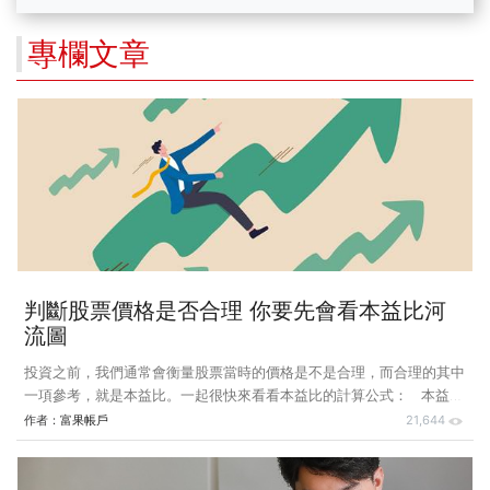
專欄文章
判斷股票價格是否合理 你要先會看本益比河
流圖
投資之前，我們通常會衡量股票當時的價格是不是合理，而合理的其中
一項參考，就是本益比。一起很快來看看本益比的計算公式： 本益比
的計算公式： 本益比公式的分子，表示現在的股價，而分母相較於使
作者：
富果帳戶
21,644
用全年 EPS，富果團隊更建議投資人使用近四季 EPS ，因為每季都會
更新，更能掌握每股盈餘變動狀況。 本益比代表什麼？ 以更白話的
方式解釋，本益比也可以理解為兩種： 1.「買股票的投入成本、比上