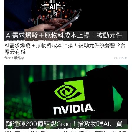
AI需求爆發＋原物料成本上揚！被動元件漲聲響 2台
廠最有感
作者：
股他命
11679