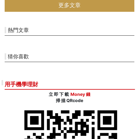
更多文章
在投資市場持盈保泰。 今天藉由這篇新聞，先來跟大家分享第一種龐
式騙局，以及基於龐式騙局的其他可能變種詐術。 先說說騙局會有基
本樣貌，再來細看龐式騙局的手法，一般來說，只要是那種充滿肯定
的，而且是興高采烈與你分享，具有誇張形容詞的，先不管內容是什
熱門文章
麼，只要投資界是用
猜你喜歡
用手機學理財
立 即 下 載
Money 錢
掃 描 QRcode