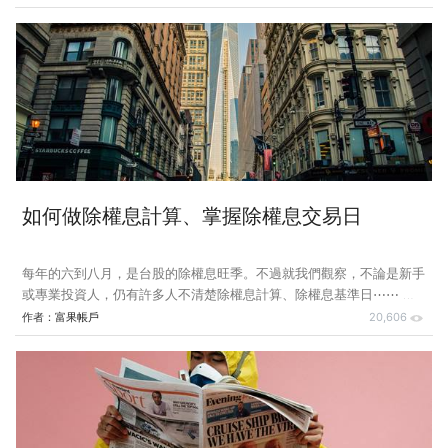
資標的。 基於 ETF 能夠達到風險分散且方便交易的特點，近年來受到
許多投資人歡迎，其中又以 0050、0056 兩檔 ETF 為國內交易量最
大，在 2019 年的成交量分別為 1580.3 億元新台幣和 620.7 億元新台
幣。更有許多專家開始提倡被動投資，投資人對這兩檔 ETF 的需求預
期將持續提高，但在投資之前，建議要把這兩種商品的「內涵」理解清
楚再進行投資
如何做除權息計算、掌握除權息交易日
每年的六到八月，是台股的除權息旺季。不過就我們觀察，不論是新手
或專業投資人，仍有許多人不清楚除權息計算、除權息基準日⋯⋯ 但
這正是我們身為股東的重要權益，所以一起來看看如何掌握除權息規
作者：
富果帳戶
20,606
則、以及參與除權息優缺點分別是什麼。 除權息，分成兩種： 簡單地
說，公司將錢發放給股東， 就稱做除權息。除權息又可以分為除權和
除息，其中除權是公司以「股票」形式將錢以面額的方式轉換成股票發
放給股東（股票股利）；除息則是直接以「現金」形式將錢發放給股東
（現金股利）。 所以本質上，不論是股票股利或是現金股利，都是發
「錢」，所以在公告上都是以元（新台幣，以下同）為單位。 以股票