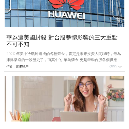
戰、總經分析原理，或是在選擇主／被動投資作為主要投資策略時，可
以有一些基於理論或學理的思維想法。
華為遭美國封殺 對台股整體影響的三大重點
不可不知
2020 年美中冷戰所造成的各種禁令，肯定是未來投資人間聊時，最為
津津樂道的一段歷史了，而其中的 華為禁令 更是牽動台股各個供應鏈
的重要因素之一，因此 TrendForce 為這件事還寫了篇報告來解析，筆
作者：
富果帳戶
7,895
者就從當中挑出幾點加上本身的看法與各位分享： 華為早就為了分散
被禁的風險，提前備料，尤其是商業／工業用等產品生命週期較長的產
品線，例如有關 5G 基地台的關鍵零組件，推估可能已拉貨至 2021 年
上半年的需求量，因此其實相關半導體供應鏈在第二季，甚至是第三季
的開頭都還是有因為要堆庫存造成的 YoY 成長。 華為目前手機全球市
佔率約在 15-20% 之間（不同資料統計