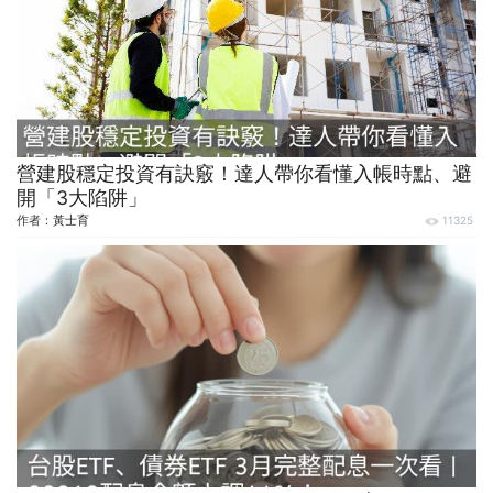
營建股穩定投資有訣竅！達人帶你看懂入帳時點、避
開「3大陷阱」
作者：
黃士育
11325