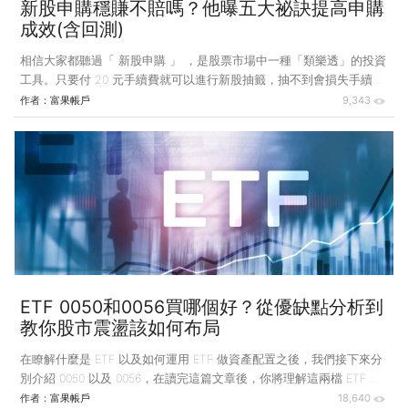
新股申購穩賺不賠嗎？他曝五大祕訣提高申購
成效(含回測)
相信大家都聽過「 新股申購 」 ，是股票市場中一種「類樂透」的投資
工具。只要付 20 元手續費就可以進行新股抽籤，抽不到會損失手續
費，但若幸運抽到，動輒都可能有雙位數以上的報酬率。和樂透相比，
作者：
富果帳戶
9,343
不僅價格較便宜，中籤率也更高，可以說是個風險低、獲利卻可能很高
的投資方式。 不過！股票申購真的穩賺不賠嗎？以及有沒有哪些方式
可以增加申購的成效？ 今天就讓我們來介紹一下，並在這篇文章讓你
了解： 1.什麼是股票申購？ 2.申購真的穩賺不賠嗎？ 3.提高申購效率
的五大秘訣 什麼是股票申購？ 股票申購，就是去購買公司發行的新股
票，而發行新股一般分成兩種： 1.新上市櫃公司發行
ETF 0050和0056買哪個好？從優缺點分析到
教你股市震盪該如何布局
在瞭解什麼是 ETF 以及如何運用 ETF 做資產配置之後，我們接下來分
別介紹 0050 以及 0056，在讀完這篇文章後，你將理解這兩檔 ETF 的
差異，以及面臨股市不同景氣循環階段時，應該優先選擇哪一檔作為投
作者：
富果帳戶
18,640