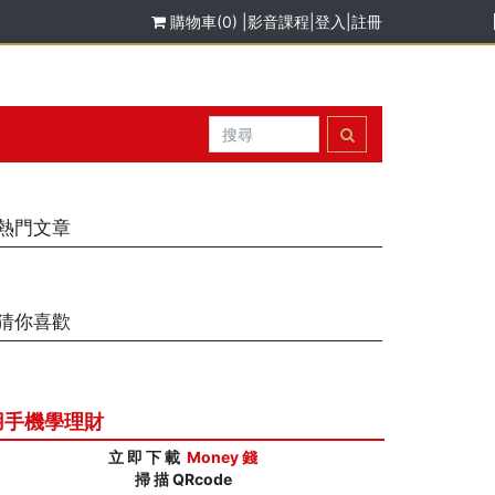
購物車(0)
|
影音課程
|
登入
|
註冊
熱門文章
猜你喜歡
用手機學理財
立 即 下 載
Money 錢
掃 描 QRcode