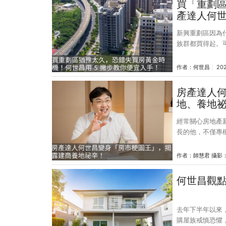
買「重劃
產達人何世
新興重劃區因為
族群都買得起。
些人不敢在重劃區買房
的時候最該買呢？ 因為最便宜 越早買增值空間越大 等到什麼都有了房
作者：
何世昌
202
重劃區從０到有生
光去看 15 年
房產達人
地、養地
經常關心房地產
長的他，不僅專
（2023）年 
後短短 4 個月
作者：
師慧君 攝影
以達到的數字。
用幽默又語帶批
何世昌觀點
族群的關注。然
遞正確資訊和知
去年下半年以來
購屋族戒慎恐懼