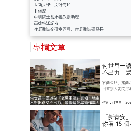
世新大學中文研究所
▎經歷
中研院士曾永義教授助理
高雄特派記者
住展雜誌企研室經理、住展雜誌研發長
專欄文章
何世昌一
不出力，
官商勾結、建商
回答別人詢問房
相關的事，第二類則是「老屋
題的態度令我感
作者：
何世昌
20
主」，然後問我
是我可以處理得
「新青安」
別人帽子的行為
你看 15 
來，我發現開口