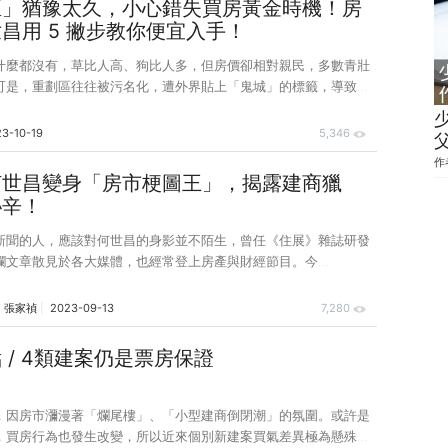
區」猶豫太久，小心錯失買房黃金時機！房
課。 Step2選擇代銷 昨天已跟大家分享選擇大代銷、老代銷，
昌用 5 撇步教你便宜入手！
什麼都沒有，草比人高、狗比人多，但房價卻相對親民，多數青壯
可是，重劃區往往被污名化，遭外界貼上「鬼城」的標籤，導致有
子，反而錯失買房的黃金時機。 為什麼重劃區什麼都沒有
價就貴了
3-10-19
5,346
活機能，起碼需要 10～15 年以上時間，不要用 3～5 年的侷眼
作
後的發展。 青壯族群口袋有限，但有的是青春，我們可以用時間去換
何世昌變身「房市梗圖王」，揭露建商獵
取重劃區發展的空間，買一間自住的房子還能被動積累財富。
祕辛！
新聞的人，應該對何世昌的身影並不陌生，曾任《住展》雜誌研發
欄文章散見於各大媒體，也經常登上房產與財經節目。今
4 月起，他又多了一個新身分，那就是臉書粉絲專頁版主。建立粉專
，他的追蹤數已逼近 1 萬，這是許多當紅 KOL 在經營社群初期也難
：張家禎
2023-09-13
7,280
 有別於以往的專家形象，何世昌在臉書上不只梗圖、金句連發，
判的筆調來解讀房市，甚至自嘲是「房產肥勇俊」，吸引不少年輕
 / 4類建案仍是票房保證
而他也並非刻意迎合年輕受眾仇富和看衰房市的心態，而是秉持傳
識、幫助年輕人買房的立場，透過社群分享「滿滿乾貨」
，因房市瀰漫著「爛尾樓」、「小型建商倒閉潮」的氛圍。或許是
，買房行為也發生改變，所以近來個別新建案買氣差異極為懸殊，