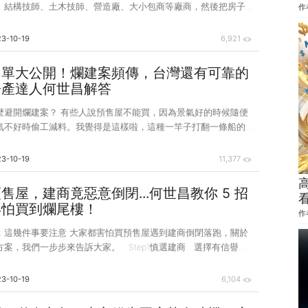
、結構技師、土木技師、營造廠、大小包商等廠商，然後把房子給
作
築圖面與格局是建築師畫的、房子是營造廠蓋的，可是一切都由建
部份建案怎麼蓋、用什麼建材是建商說了算，所以建商的角色遠比
3-10-19
6,921
要。 如果建商沒經驗、或者青青菜菜，就算找知名的營造廠來蓋
、土城都有建案發生過類似悲劇；雖然工程委託給某一線知名營造
名單大公開！爛建案頻傳，台灣還有可靠的
驗不足、也無心雕琢，圖面設計不良，蓋出來的房子被住戶幹譙得
房產達人何世昌解答
個米其林廚師，縱使廚藝精湛，但老闆買來的食材全是臭
說預售屋不能買，因為景氣好的時候隨便
氣不好時偷工減料。我覺得是這樣啦，這種一竿子打翻一條船的話
時機好壞，都有好建商與壞建商，挑一家可靠的建商最重要。 最
，建議民眾買房要慎選營造廠。這種說法介於對與不對之間。為什
3-10-19
11,377
形態很特別，多數建商自己都沒有養營造廠，因此角色比較像「統
築師、結構技師、營造廠、大小包商等角色，然後將房子蓋出來。
售屋，建商竟惡意倒閉...何世昌教你 5 招
其他人都得聽建商的，即使營造廠技術再好，而建商規劃差且建材
再怕買到爛尾樓！
作
香了。 所以，如果只篩選一樣的話，那肯定要先選建
家都害怕買預售屋遇到建商倒閉落跑，關於
案，我們一步步來告訴大家。 Step1慎選建商 選擇有信譽建
另大建商、老建商落跑機率相對低，但這一步很難，消費者可以搭
（例如https://www.twfile.com/），可以查詢到公司登記、
3-10-19
6,104
紀錄，還有董監事與股東的概況。 但坦白說，好口碑建商的房子
人都負擔得起，如果買中小型建商的案子，還是得花時間做個功