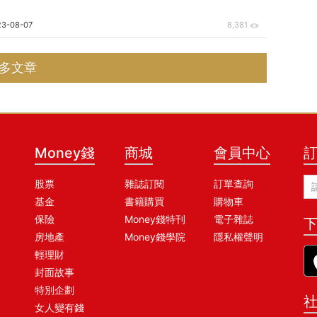
大多有以下幾個特點： 品牌建商 這類建商以老字號建商、好口碑
全國型與在地型的建商，像國泰、惠宇、宗大、華固。類似情況也
23-08-07
8,381
海悅(2348)、甲桂林、甲山林（以愛山林上市）、新聯陽等知
也不錯，從海悅、愛山林(2540)兩大上市代銷 Q2 揭露的財報即
多文章
由於品牌建商、老牌建商較易獲得消費者青睞，有些建商開始努力
用較好的建材與雕琢設計，朝著品牌塑造的道
Money錢
商城
會員中心
股票
雜誌訂閱
訂單查詢
基金
書籍購買
購物車
保險
Money錢特刊
電子雜誌
下
房地產
Money錢學院
隱私權聲明
輕理財
封面故事
特別企劃
女人變有錢