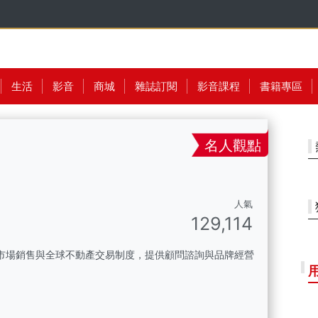
生活
影音
商城
雜誌訂閱
影音課程
書籍專區
名人觀點
人氣
129,114
市場銷售與全球不動產交易制度，提供顧問諮詢與品牌經營