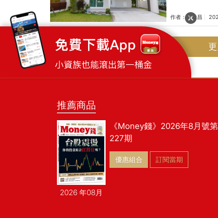
銷售較好的建案
建商為主，包括
作者：
何世昌
20
發生在代銷上，如
名代銷的業績表現
更
可略知一二。 
提升建築品質、
推薦商品
《Money錢》2026年8月號第
227期
優惠組合
訂閱當期
2026 年08月