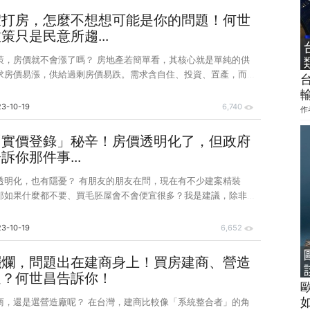
蠻準確的。唯一需更改的是，今年建商倒閉潮應該不會發生了，所
假打房，怎麼不想想可能是你的問題！何世
度會稍低。 第二戶將交屋，自備款不夠怎麼辦？ 如果買了第二
策只是民意所趨...
到央行
策，房價就不會漲了嗎？ 房地產若簡單看，其核心就是單純的供
求房價易漲，供給過剩房價易跌。需求含自住、投資、置產，而供
新成屋等新建案推案量，以及新建案的轉售戶，還有中古屋的委售
3-10-19
6,740
作
地權條例 》中「預售屋禁止轉售」措施而減少多少供給量呢？ 前
實登交易件數大致如下： 2020 年：約 7 萬件 2021 年：約
「實價登錄」秘辛！房價透明化了，但政府
22 年：約 8.2 萬件 由於「預售屋禁止轉售」措施，應該會使預售屋需
訴你那件事...
們捉
透明化，也有隱憂？ 有朋友的朋友在問，現在有不少建案精裝
那如果什麼都不要、買毛胚屋會不會便宜很多？我是建議，除非真
否則退掉很不划算。 因為退了裝修，房價也不會便宜
裝潢也只扣一點點，有的建商根本不給扣。其實，實價登錄實施久
3-10-19
6,652
賣市場自然就走向精裝修、或含裝潢的生態，主要是含裝修可以墊
實價登錄實施已久的國家就知道，像日本、美國都是這樣子，當地
擺爛，問題出在建商身上！買房建商、營造
裝修，而裝修的價格全灌在房價裡了，台灣未來肯定也會往這個方
選？何世昌告訴你！
當初很多人吹捧實登說可以讓房價透明化，是沒錯啦，這
呢？ 在台灣，建商比較像「系統整合者」的角