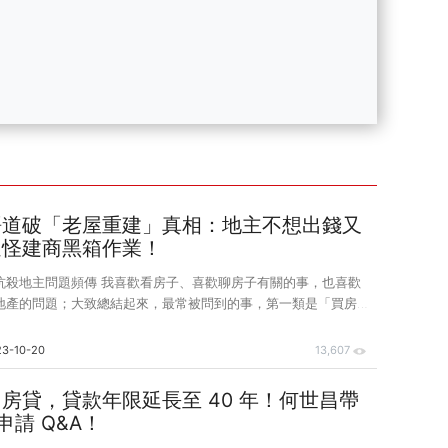
語道破「老屋重建」真相：地主不想出錢又
還怪建商黑箱作業！
坑殺地主問題頻傳 我喜歡看房子、喜歡聊房子有關的事，也喜歡
地產的問題；大致總結起來，最常被問到的事，第一類是「買房」
重建」的問題。 即使我心寬體胖，但有一種人問問
到不耐煩，這種人起手式往往先批評「官商勾結」、「建商坑殺地
23-10-20
13,607
該怎麼處理。 坦白說，如果真有官商勾結、或建商坑殺地主，豈
了？像這種的就只能笑笑的說我不清楚。更何況，我非常厭惡亂扣
房貸，貸款年限延長至 40 年！何世昌帶
，不管是建商扣地主帽子、或地主扣建商帽子。 幾年的經驗下
個申請 Q&A！
就罵「官商勾結」、「建商坑殺地主」的地主，只有極