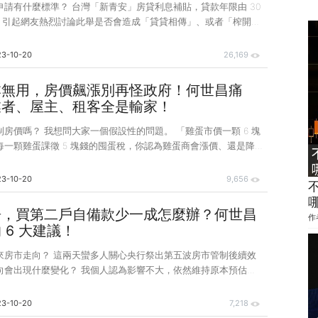
請有什麼標準？ 台灣「新青安」房貸利息補貼，貸款年限由 30
年，引起網友熱烈討論此舉是否會造成「貸貸相傳」、或者「榨開最
慘情況。事實上，台灣不動產放款管控已是全球管控嚴格的國家之
沒發現而已，這部份我們先賣個關子，以後再慢慢揭露。 反觀
23-10-20
26,169
為嚴格的韓國，現在是一夜大解放。韓國政府為了協助青壯家庭買
始研擬放寬首購族房貸款成數外，同時規劃祭出「50 年期房
本無用，房價飆漲別再怪政府！何世昌痛
間討論後，「50 年期房貸」方案正式於今年 7 月實施，韓國各
業者、屋主、租客全是輸家！
相關服務方案。 那麼，韓國人買單嗎
？ 我想問大家一個假設性的問題。 「雞蛋市價一顆 6 塊
每一顆雞蛋課徵 5 塊錢的囤蛋稅，你認為雞蛋商會漲價、還是降
碗 30 塊錢，如果政府對每一碗泡麵課徵 5 塊錢的健康稅，你認
會賣 35 元、還是賣 25 元？」 「進口汽車一輛 200 萬元，
23-10-20
9,656
汽車加課 50 萬元關稅，汽車市價會漲還是會跌？」 同樣道理，
會讓商人轉嫁成本，雞蛋、泡麵、汽車容易漲價，那政府對建商課
房，買第二戶自備款少一成怎麼辦？何世昌
作
增加一般民眾的房地產持有稅、交易稅，你覺得房價會因此下跌
 6 大建議！
我是一
來房市走向？ 這兩天蠻多人關心央行祭出第五波房市管制後續效
向會出現什麼變化？ 我個人認為影響不大，依然維持原本預估如
23-10-20
7,218
房市走向「專家老實說」）。雖然是年前錄的，但徐佳馨、陸敬民兩