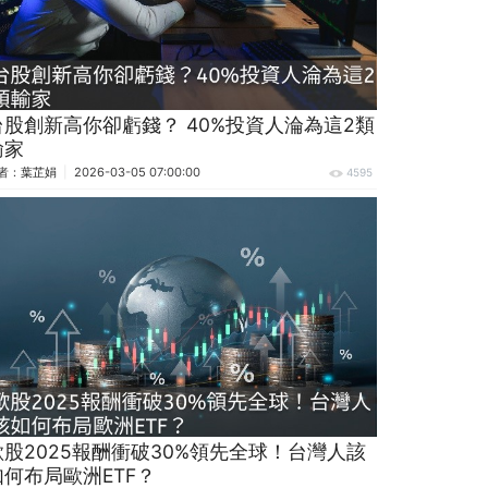
台股創新高你卻虧錢？ 40%投資人淪為這2類
輸家
者：
葉芷娟
2026-03-05 07:00:00
4595
歐股2025報酬衝破30%領先全球！台灣人該
如何布局歐洲ETF？