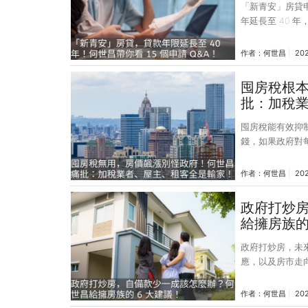
「新青安」房貸申
年延長至 40 
後購買力」的淒
一，只是我們自己
作者：
何世昌
20
過去房貸管控極
房，從去年起開
囤房稅根
貸」；經過一段時
批：加稅
大銀行普遍提供
囤房稅能有效抑制房價嗎
錢，如果政府對
價？」 「泡麵一
為接下來一碗泡麵商
作者：
何世昌
20
如果政府對每一輛
倘若你認為加稅
政府打炒
徵囤房稅，頻頻
給擁房族的
嗎？ 十幾年前，
政府打炒房，未
應，以及房市走
下。 今年下半年房價修正幅度會比上半年稍大 無論今年修正幅度高低，2024 年
房市會復甦反彈 關於今、明年房市預測，歡迎點擊收聽留言連結「地產詹哥老實
作者：
何世昌
20
說」（2023 