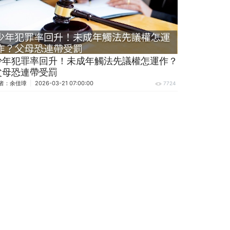
少年犯罪率回升！未成年觸法先議權怎運作？
父母恐連帶受罰
者：
余佳璋
2026-03-21 07:00:00
7724