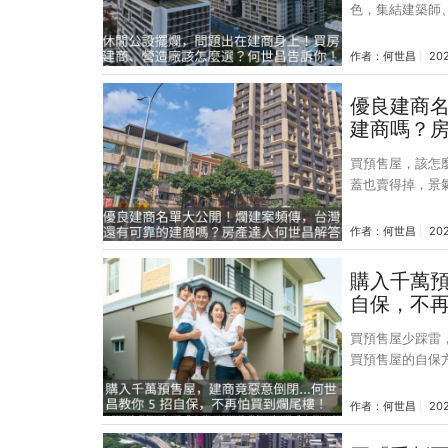
色，集結建築師
蓋出來。雖然建
商說了算，絕大
作者：
何世昌
202
其他配合廠商重
也沒用，像南港
優良建商
廠，但因建商經
建商嗎？
要死。這就像一
買預售屋，該怎麼避開爛建案？ 有些人
蓋也賣得掉，景
聽聽就好，不管
近出現一種說法
作者：
何世昌
202
麼呢？台灣建商
籌者」，整合建
購入千萬預
因為建商最大，
自保，不
爛，那房子也不
買預售屋少踩雷，這幾件事要注意 大
買預售屋的自保方
商是首要條件，
配民間版公司查詢系統
作者：
何世昌
202
變更，以及訴訟
賣得貴，不是人