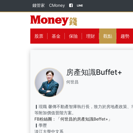
錢管家
CMoney
股票
基金
保險
理財
觀點
趨勢
房產知識Buffet+
何世昌
▎現職 馨傳不動產智庫執行長，致力於房地產政策、
等附加價值晉階方案。
FB粉絲團：「何世昌的房產知識Beffet+」
▎學歷
淡江大學中文系