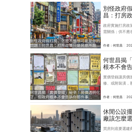
位高手的預測都
別怪政府
以價格修正總幅
昌：打房政
戶將交屋，但受
政府實施打房政
需關係；供不應
給面包括預售與
量。 假設在不看其他供給的情況下，只看預售屋轉售戶的供給量，未來將因七月
作者：
何世昌
202
新上路的《平均
三年各年度的預售屋
何世昌揭
9.8 萬件 20
根本不會告
求降低，所以我
實價登錄讓房價
修、或附裝潢，
的很不喜歡建商給的裝修，
多少，就算不含
作者：
何世昌
202
了之後，房屋買
高售價。只要看
休閒公設
賣的新建案多含
廠該怎麼
向走。 所以，
買房到底要選建商，還是選營造廠