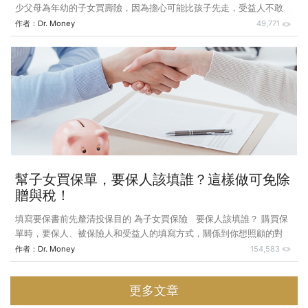
少父母為年幼的子女買壽險，因為擔心可能比孩子先走，受益人不敢指
定自己，而是填寫「法定繼承人」，以避免保險金變成遺產被課遺產
作者：
Dr. Money
49,771
稅，但是這樣填寫就真的萬無一失了嗎？上期談到一位母親要為女兒買
保險存錢，重點在存錢，所以壽險的保額從低為宜，較好的安排是以女
兒為要保人，被保險人為母親，受益人為女兒。 結果有另一位母親來
找我，說她出錢為兒子買保險多年，後來兒子出車禍過世，她自己卻一
毛保險理賠金都拿不到，身故金都給了兒子的未成年女兒。由於兒子已
離婚，錢實際上是被女兒的媽媽，也就是兒子的前妻拿走。
幫子女買保單，要保人該填誰？這樣做可免除
贈與稅！
填寫要保書前先釐清投保目的 為子女買保險 要保人該填誰？ 購買保
單時，要保人、被保險人和受益人的填寫方式，關係到你想照顧的對象
權益是否有受到保障。而在探究這3者的關係以前，要先釐清投保的目
作者：
Dr. Money
154,583
的，才能做出正確的決定。 一位朋友對「目標到期配息型保單」有興
趣，想為女兒存些錢，找我討論該如何安排投資較妥當？朋友是不到60
更多文章
歲的媽媽，女兒已成年，不到30歲。朋友的問題是：保險要買誰的名
字？怎樣安排資金的流向最有利？ 首先我得先「破題」，「配息型保