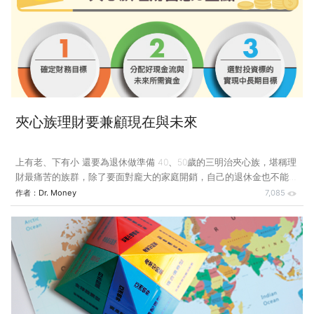
筆60萬元本金先買年化配息率約10%的高配息基金，每月可分配到5,000
元，再以配息買一個不配息基金，以定期定額方式操作，定期定額買到
的單位數逐月累積，不會花掉，確實在存錢。他的小小不便是，由於配
息基金是南非幣計價，匯率會變動，每月配息常常不到5,0
夾心族理財要兼顧現在與未來
上有老、下有小 還要為退休做準備 40、50歲的三明治夾心族，堪稱理
財最痛苦的族群，除了要面對龐大的家庭開銷，自己的退休金也不能不
顧，這時更需要建立正確的理財觀念，才能兼顧現在與未來，迎向美好
作者：
Dr. Money
7,085
人生。 有位朋友常找我討論理財問題，和我以往還在工作時的客戶相
比，他算是典型的「庶民」，所以我常要修正討論方式，不能老以專業
的立場和他談理財。 朋友剛好年屆50，有3個尚在就學的小孩，上有住
在護理之家的老母，是一般所稱的「夾心族」，相當辛苦。他每次找我
談理財，其實都是單筆單筆的投資，要跟他提什麼理財規劃，依年齡、
人生階段做好資產配置，根本聽不進去。 可是偏偏這種