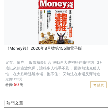
《Money錢》2020年8月號第155期電子版
定存、債券、 股票槓鈴組合 波動再大也抱得住賺得到 3月
底以來的這波急彈，讓很多人措手不及， 因為無法克服人
性，在大跌時逃離市場，抱不住； 又無法在市場反彈時進
場，錯失波段賺錢機會。 要在市場中待得住，就要靠槓鈴組
定價: 123元
50
合， 因為槓鈴組合可以達到提高流
特價:
元
購買
熱門文章