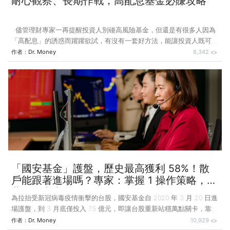
耐心觀察、長期作戰，高配息基金必賺攻略
儘管理財專家一再提醒投資人別碰高風險基金，但還是有很多人因為
「高配息」的誘惑而躍躍欲試，有沒有一套好方法，能讓投資人既可領
到配息又能夠穩穩獲利呢？ 一位久未聯繫的朋友突然連續打來幾通電
作者：
Dr. Money
8,342
話給我，原來是去（2019）年10月間他在友人慫恿下投資了兩筆基金共
計200萬元，結果在他打電話給我時已經賠了超過18%，基金淨值還不
斷下跌，他想知道是否該認賠殺出，還是繼續抱著。 細問之下才知
道，他買的都是以南非幣計價的新興市場債券基金。我進一步以當時最
新的交易日淨值及台銀南非幣匯率計算，一筆100萬元的投資只剩58萬
1,090元。 我告訴他，根據他轉給我的資料顯示，他
「國安基金」護盤，歷史最高獲利 58%！散
戶能跟著進場嗎？專家：掌握 1 操作策略，跟
著買一定賺！
為拉抬受新冠病毒疫情衝擊的台股，國安基金自 2020 年 3 月 20 日進
場護盤，到 3 月底僅投入 7.5 億元，即讓台股重新站穩萬點關卡，靠的
是什麼策略？一般投資人可以複製嗎？ 新冠病毒疫情肆虐，引爆全球
作者：
Dr. Money
10,929