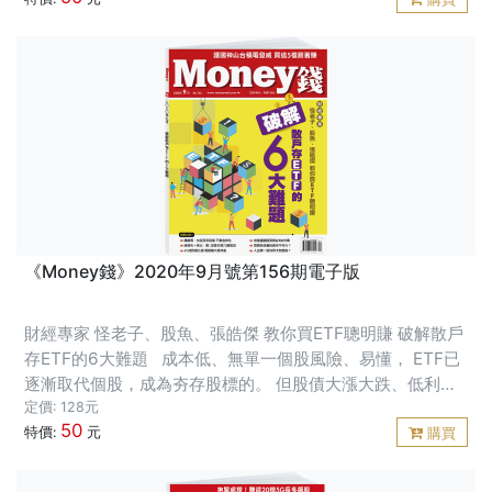
《Money錢》2020年9月號第156期電子版
財經專家 怪老子、股魚、張皓傑 教你買ETF聰明賺 破解散戶
存ETF的6大難題 成本低、無單一個股風險、易懂， ETF已
逐漸取代個股，成為夯存股標的。 但股債大漲大跌、低利率
環境， 台股掛牌ETF檔數也逾220檔， 是不是貴了？該怎麼
定價: 128元
50
挑？困擾著投資人。 近期更
特價:
元
購買