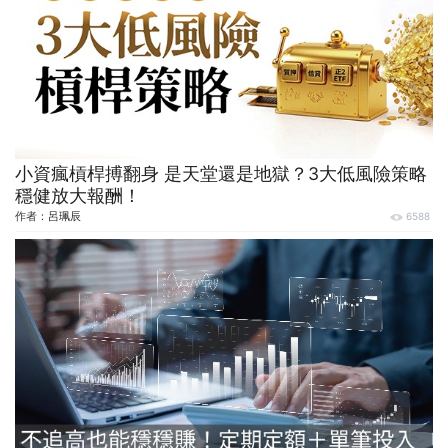
小資瘋槓桿搏翻身 是天堂還是地獄？3大低風險策略
穩健放大報酬！
作者：
呂珮辰
6588