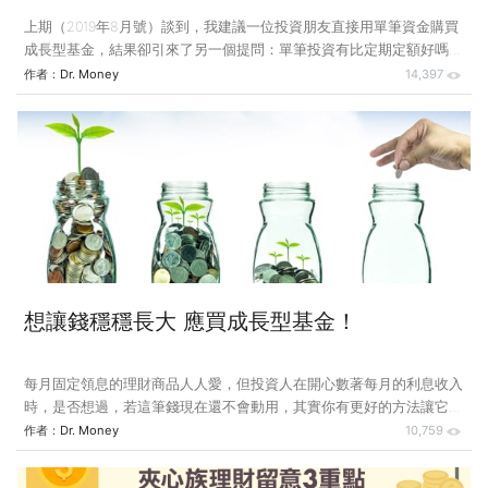
上期（2019年8月號）談到，我建議一位投資朋友直接用單筆資金購買
成長型基金，結果卻引來了另一個提問：單筆投資有比定期定額好嗎？
這個問題簡化了投資基金的相關考量，我要再次指出，單筆投資與定期
作者：
Dr. Money
14,397
定額不是二擇一的選擇題，常常是可以並行而不相悖的，主要是看資金
的來源與運用。例如，手邊已經有一筆數萬元甚至百萬元以上的資金，
需要以定期定額方式投資嗎？不必，找個好基金就可直接投入，若考慮
到分散風險，可同時投資好幾個標的。 定期定額投資是「強迫儲蓄」
的最好方式，每月固定被扣走一筆錢來投資基金，不花掉，錢就存了下
來，算是「擠出來的錢」。我那位朋友的資金不是這樣擠出來的，他原
本就有數筆大
想讓錢穩穩長大 應買成長型基金！
每月固定領息的理財商品人人愛，但投資人在開心數著每月的利息收入
時，是否想過，若這筆錢現在還不會動用，其實你有更好的方法讓它增
值。 上期談到有位朋友想存錢，卻是先買配息型基金，再以每月配息
作者：
Dr. Money
10,759
做定期定額基金投資。我告訴他，這不是好安排，他說這是銀行理專建
議的，除了一點小小的不便，他覺得確實有存到錢。 他的做法是以一