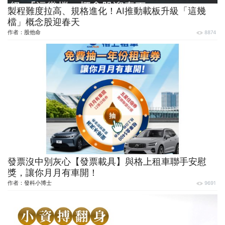
製程難度拉高、規格進化！AI推動載板升級「這幾
檔」概念股迎春天
作者：
股他命
8874
發票沒中別灰心【發票載具】與格上租車聯手安慰
獎，讓你月月有車開！
作者：
發科小博士
9691