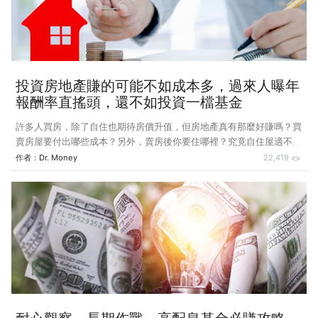
3.45%。 另外，20年前買房花800
投資房地產賺的可能不如成本多，過來人曝年
報酬率直搖頭，還不如投資一檔基金
許多人買房，除了自住也期待房價升值，但房地產真有那麼好賺嗎？買
賣房屋要付出哪些成本？另外，賣房後你要住哪裡？究竟自住屋適不適
合當做理財工具呢？ 日前與幾個朋友餐敘，被問到兩個購屋置產的問
作者：
Dr. Money
22,419
題。其一，20年前以800萬元買了一棟房，最近已繳清房貸，現值漲到
約2,500萬元，想汰舊換新可行嗎？ 其二，今年受新冠肺炎疫情影響，
國內經濟明顯遭到衝擊，但房價似乎仍有微漲，現在可以買房嗎？過去
20年台灣房價漲了2.5倍，所以現在是進場好時機嗎？ 在回答之前，先
談我自己的案例。我在1995年以1,460萬元在北市蛋黃區買了一棟房
子，做為自住，2012年以2,880萬元賣掉，然後租屋而