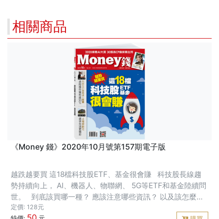
單」是一種投資型保單，重點是存錢獲利，不在壽險，所以該注意金流
的歸屬，既然是為女兒存錢，當然要安排為投保期間的配
相關商品
《Money 錢》2020年10月號第157期電子版
越跌越要買 這18檔科技股ETF、基金很會賺 科技股長線趨
勢持續向上， AI、機器人、物聯網、 5G等ETF和基金陸續問
世。 到底該買哪一種？ 應該注意哪些資訊？ 以及該怎麼投
資操作？ 本期〈封面故事〉統統告訴你！ 精彩摘要
定價: 128元
50
特價:
元
購買