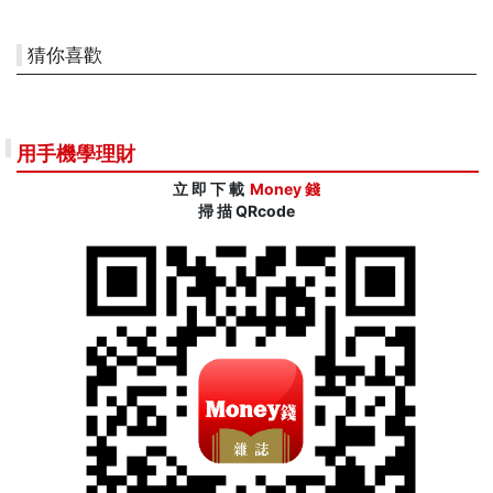
猜你喜歡
用手機學理財
立 即 下 載
Money 錢
掃 描 QRcode