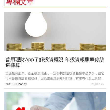
專欄文章
善用理財App了解投資概況 年投資報酬率你該
這樣算
無論投資股票、基金或房地產，一定都想知道投資報酬率是多少，但它
可不是按按計算機就好，因為還牽涉到複利計算，有沒有什麼工具能幫
助投資人輕鬆了解自己投資的概況呢？ 上期提到我的一筆房屋買賣屬
作者：
Dr. Money
21,847
於賠錢的案例，主要是換算為年投資報酬率還不如所繳貸款的利率。有
位朋友卻說，我計算年報酬率的算法有問題。 他指出，買價1,460萬
元、賣價2,880萬元，價差是1,420萬元，除以買價，得97.26%，這是17
年的總獲利率；除以17，應該是5.72%，而不是我算出的4.08%。即使
後來實拿2,600萬元，用他的算法年獲利也有4.59%，而不是我算的