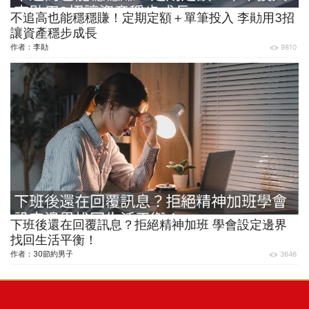
不追高也能穩穩賺！定期定額＋單筆投入 李勛用3招
讓資產穩步成長
作者：
李勛
9810
下班後還在回覆訊息？拒絕精神加班 學會設定邊界
找回生活平衡！
作者：
30節約男子
3646