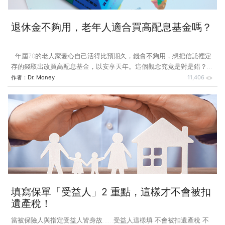
退休金不夠用，老年人適合買高配息基金嗎？
年屆70的老人家憂心自己活得比預期久，錢會不夠用，想把信託裡定
存的錢取出改買高配息基金，以安享天年。這個觀念究竟是對是錯？高
配息基金適合已退休的高齡長者嗎？ 有位中風的老太太住在安養機
作者：
Dr. Money
11,406
構，由於唯一的女兒不理她，她又需要足夠的資金才能在機構裡度過餘
生，於是找我幫忙籌措。 我雖曾是金融服務業者，但已退休。透過協
助聯繫，年屆70的老太太把僅有房子賣了，得款850萬元辦理信託，將
資金分為幾筆到期日不同的定存，由信託定期支付機構費用，以及她每
月的零用金。 最近老人家又來找我幫忙，說是經過1年多，她的錢只剩
720萬元出頭，她的復健做得不錯，從眼歪嘴斜、半身不遂，康
填寫保單「受益人」2 重點，這樣才不會被扣
遺產稅！
當被保險人與指定受益人皆身故……受益人這樣填 不會被扣遺產稅 不