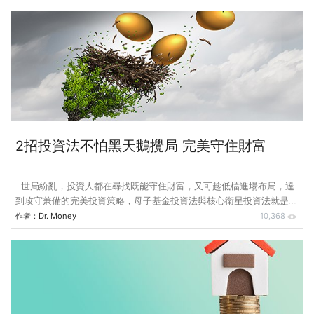
股災，台股加權指數一路從 2020 年 1 月 14 日的高點 12,179 點，崩跌
至 3 月 19 日的 8,681 點，跌幅達 28.7%。當日國安基金召開臨時委員
會議，決議啟動護盤機制，並自 3 月 20 日起進場護盤。 這是國安基
金設置以來第 7 次護盤，過去 6 次護盤成效，各方褒貶不一。包括學
界、政界、金融相關業界、媒體評論在內，有的認為政府不該干預
2招投資法不怕黑天鵝攪局 完美守住財富
世局紛亂，投資人都在尋找既能守住財富，又可趁低檔進場布局，達
到攻守兼備的完美投資策略，母子基金投資法與核心衛星投資法就是2
個可行的方案。 我從基金業退休後常有親朋好友來問我有關基金投資
作者：
Dr. Money
10,368
問題，最近又被問到這樣的問題：基金投資有所謂母子基金投資法，也
有人提到核心衛星投資法，它們是相同的投資操作，還是有什麼差別？
投資時要注意什麼？ 類似問題陸續有人問過，現在就來一次說清楚。
首先，母子基金偏向投資時資金運用的策略安排，核心衛星投資則偏重
資產配置考量。 先說母子基金投資法。母子基金，顧名思義，指進行
基金投資時選擇一個母基金、一個或數個子基金做為搭配，以獲取最大