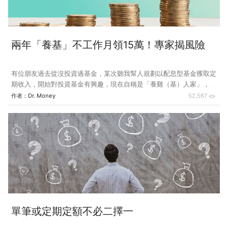
的
兩年「養基」不工作月領15萬！專家揭風險
有位朋友過去從沒投資過基金，某次聽我幫人規劃以配息型基金獲取定
期收入，開始對投資基金有興趣，現在自稱是「養雞（基）人家」，說
「養基」翻轉了他的人生，讓餘生可以無憂度日，這說不上是個獨特案
作者：
Dr. Money
52,567
例，但很值得探討。 這位朋友做過木工師傅、開過小吃店，現在專心
「養基」。他說以前的收入算是不錯，但都是辛苦錢，尤其是小吃店要
動員一家大小。現在只靠基金每月配息，就可輕鬆過日子，已不想再回
頭開店。 他原本也沒做什麼理財規劃，但自從兩年前開始「養基」
後，卻有一套自己摸索出來的布局與操作。最早是聽我談到配息型基金
的用途，去找他熟識的銀行理專，對方提供一個方案，就是以房子辦理
抵押貸款，再以貸款的
單筆或定期定額不必二擇一