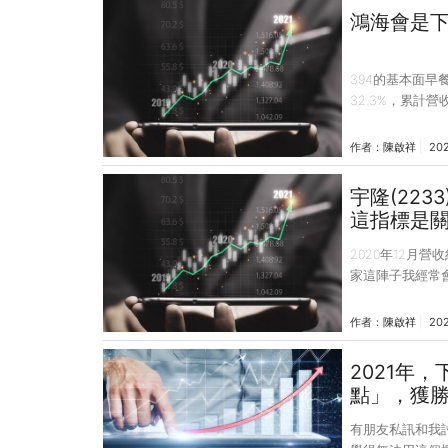
析後得出，某家
鴻海會是
家公司的財報出
394的基本面早餐報 < 營收快訊 
32.3%，累計營收53561億，Yo
動車話題，也成
間，但個人覺得
作者：
陳啟祥
202
息，受惠iphon
YoY來到15%左
宇隆(223
這指標是
2020年12月營收約2
家這陣子我經常
實施新的國六標
11月，11月年
作者：
陳啟祥
202
30%)相比是稍
年9-11月的數
2021年
都在頂峰了，基
點」，獲勝
詳
有朋友私訊和我