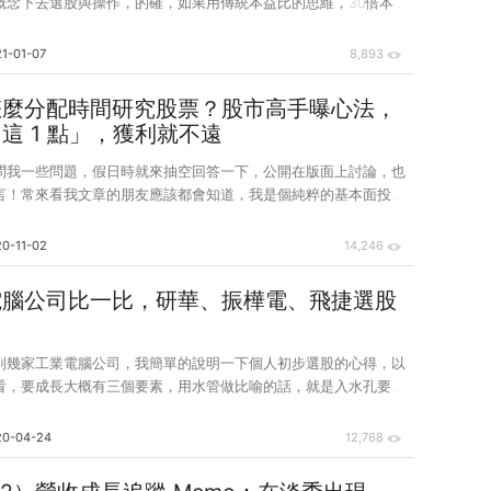
概念下去選股與操作，的確，如果用傳統本益比的思維，30倍本
你要投資這家公司30年才能回本，這樣的數字是會讓人在做投資
考的，所以，這邊我提出二個個人的投資觀點給大家參考，在面對
1-01-07
8,893
個數字時可以稍微轉念一下。 1 請用未來的本益比來評估
站提供的本益比數據，通常大都是用近四季加總或是直接用去年
怎麼分配時間研究股票？股市高手曝心法，
本益比計算的標準，當然，這種計算方式會有很大的評估偏差，其實
這 1 點」，獲利就不遠
，所用來當做評估標準的E
問我一些問題，假日時就來抽空回答一下，公開在版面上討論，也
言！常來看我文章的朋友應該都會知道，我是個純粹的基本面投資
線型、籌碼分析之類的，因為我始終相信，股價反應的就是一家公
過低或是過高的價格，終究會回歸到他合理的價值上。可是，很明
0-11-02
14,246
活並不只有投資，還有工作、家事、休閒活動或是顧小孩……等等
個人都會覺得時間不夠，那到底要怎麼分配呢？或是有沒有什麼速
電腦公司比一比，研華、振樺電、飛捷選股
惜的！在這邊我必須很老實的跟大家說，投資就是一步一腳印的累
奇的東西能讓你一口氣就變成高手，因
到幾家工業電腦公司，我簡單的說明一下個人初步選股的心得，以
看，要成長大概有三個要素，用水管做比喻的話，就是入水孔要大
送過程管壁滲漏變少(毛利成長)以及出水孔要小一點水壓才強(股本
三點在台股比較少見外，前二點都是我初期篩選時的觀察重點。 以
20-04-24
12,768
來看，2395是連年成長，非常好，毛利率微幅下跌，還不算太失
能成長，8114則是2017、2018飛躍式成長，2019持平，但毛利