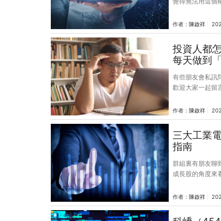
覺得無法用這個
益比代表的就是
決策時會再三思
作者：
陳啟祥
202
成長股時，使用本益比這
如果打開各大網
投資人都
的EPS來當做
每天做到「
我個人在評估時
有些朋友會私訊
歡迎大家一起留
者，不太看技術
司的營運狀態，
作者：
陳啟祥
202
顯的，我們的生
的工作要做，每
三大工業
成的方式？很可
指南
積，沒有什麼神
群組裏有朋友聊
成長股的角度來
(營收增加)、運
變小)，除了第
作者：
陳啟祥
20
營收和毛利變化
控，所以EPS也還