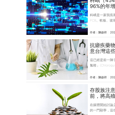
科嶠（45
率掉了一階，再加
96%的年
走法也是營收增毛
科嶠是一家我長
PCB、軟板、玻
的營收達到最高峰
17、18年則又
作者：
陳啟祥
20
出口佔了營收八
份，19年從Q1到
抗瘧疾藥
能說是略為增加，
意台灣這
求，這樣才有機會
這已經是前一陣
氯喹」(Chloro
所以在使用的安
臨床效果的數據。
作者：
陳啟祥
20
五大產品中，有一個 
藥，去年的年營收
存股族注
到，這個產品的
前，將高
肺炎的關係，或
在媒體開始討論
的一門顯學，這