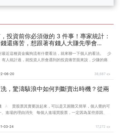
，投資前你必須做的 3 件事！專家統計：
錢還痛苦，想跟著有錢人大賺先學會...
對最近這種資金瘋狗流有什麼看法，就來聊一下個人的看法。 少
的痛苦
，這其實是很有趣的事，少賺再怎麼樣也是有賺，但看到別人爆
比自己賠錢還要難受，這樣的心態其實並不是很健康的。 遇到
22-06-20
38,687
我都會請大家再一次的思考，你投資的中心思想是什麼，如果你是
的，就像左打遇到右手的下勾投手一樣，那麼這個盤很適合你，但
下洗，驚濤駭浪中如何判斷賣出時機？從兩
來就不是靠這樣的方式得到投資成果，那我真的還是建議，冷靜下
一時，投資的根本是什麼，
人覺的可
執行這個動作，所以最簡單的來說，當你買進的理由消失時，其實
步的操作，因為在不同的時間點，會有不同的資訊量，而新增的資
21-03-24
17,272
你修正進場的理由。 稍微用具體一點的例子來說，如果你基於分