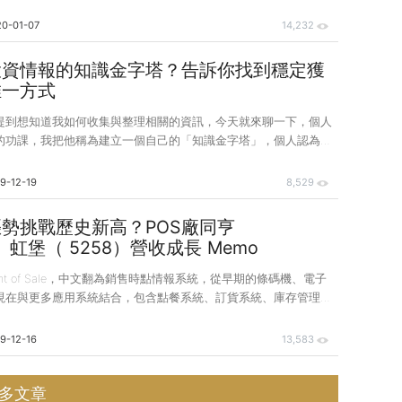
動不停來去的股價，回到投資的核心價值，追求長期持有優質公司
報，而對於這些存股族來說，殖利率就成為了左右他們獲利數字的
0-01-07
14,232
殖利率的公式來看 股票殖利率＝現金股利÷股價而當我們想要找到
時，不外乎分子數字要大一點、而分母數字則要小一點，股價是個
投資情報的知識金字塔？告訴你找到穩定獲
然天天在變化，但若我們能在相對低的價格買入，就有機會拉高殖
唯一方式
金股利呢？媒體通常會在每年的3月31日
提到想知道我如何收集與整理相關的資訊，今天就來聊一下，個人
的功課，我把他稱為建立一個自己的「知識金字塔」，個人認為要
找到長久穩定的獲利之道，唯一的方式，就是不斷的吸收並累積相
轉化成自己對一家公司評價的敏感度。各位可以參考附圖，這是我
9-12-19
8,529
」，在最底層的部份，就是你可以接觸到的各種訊息，各式各樣的
新聞、網路文章、法說會資訊、財報、年報、公開說明書及朋友間
勢挑戰歷史新高？POS廠同亨
含了定期做的量化篩選，訊息來源相當多樣也相當雜亂，所以要經
、虹堡（ 5258）營收成長 Memo
中留下有用的部份，在這個階段我會整理出我感興趣的公司，建立
int of Sale，中文翻為銷售時點情報系統，從早期的條碼機、電子
現在與更多應用系統結合，包含點餐系統、訂貨系統、庫存管理系
...，成為商售系統中不可或缺的重要部份，在台股中，通常被歸
個族群，這邊有許多很不錯的公司，特色就是股本小，開發銷售活
9-12-16
13,583
客戶少量多樣客製化，靈活進到大公司無法順利前進的細巷之中，
直也是我個人非常喜歡的一類公司。不過對比這波台股的漲勢，我
多文章
察名單中的公司感覺都有點悶，大概看一下營收就會發現也沒有太大