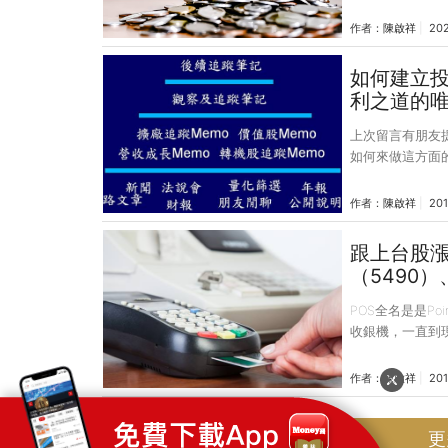
及那上上下下波
股東而帶來的回
作者：
陳啟祥
202
關鍵之一。 從
高殖利率的股票
如何建立
已知的數字，雖
利之道的
利率。 而分子現
上次留言有朋友
如何來做這方面
能在投資市場中
關的知識，融合
作者：
陳啟祥
201
的「知識金字塔
消息來源，包含
跟上台股漲
的閒聊，這也包
（5490）
過消化整理，從
成清
POS全名是是Po
收銀機，一直到
統、客戶追蹤系統
類在工業電腦這
作者：
陳啟祥
201
性大，可以配合
工業電腦族群一
更
手上的POS觀