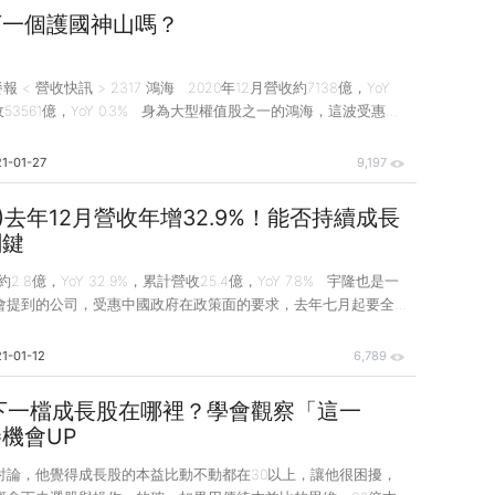
公司去年Q4的財報會超出市場預期而進行買入的動作，那麼當這
下一個護國神山嗎？
來的確超過市場的預估
> 2317 鴻海 2020年12月營收約7138億，YoY
Y 0.3% 身為大型權值股之一的鴻海，這波受惠電
為盤面強勢股之一，雖然其實離電動車真正的量產還有一大段的時
鴻海除了話題性和權值股的特性外，其實12月營收也露透著一些訊
1-01-27
9,197
e 12 Pro及Pro Max銷售及需求高於原本的預期，所以鴻海Q4的營收
右，而前年同期的EPS有3.45元，合理推測去年Q4的EPS可以超過
3)去年12月營收年增32.9%！能否持續成長
關鍵
.8億，YoY 32.9%，累計營收25.4億，YoY 7.8% 宇隆也是一
會提到的公司，受惠中國政府在政策面的要求，去年七月起要全面
準，加速帶動商用車汰換速度，而目前中國商用車銷售數字公佈到
增率仍然是成長的，來到18%左右，只是跟前幾個月的大幅成長(大於
1-01-12
6,789
微退步，最主要的原因是，原本年底就是商用車銷售的旺季，以19
字來看，就是逐月增長的狀況，而近幾個月中國商用車的銷售數字也
，下一檔成長股在哪裡？學會觀察「這一
期拉高就會看到年增率下滑。(建議可以去財經M平方網站看一下
機會UP
討論，他覺得成長股的本益比動不動都在30以上，讓他很困擾，