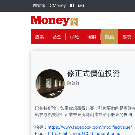
錢管家
CMoney
股票
基金
保險
理財
觀點
趨勢
修正式價值投資
陳啟祥
巴菲特所說：如果你想贏得比賽，那你要做的是專注
站在原點去評估企業未來所能創造並給予股東的獲利
粉專：
https://www.facebook.com/modifiedValue/
Blog：
http://chihsiangc1102.blogspot.com/