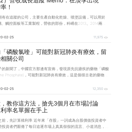
42）營收成長追蹤 Memo：在淡季出現
上股本擴增，所以EPS並沒有跟著成長上來，6206在2018年前
增率！
利降，不過2019你明顯
期有在追蹤的公司，主要生產自動化乾燥、噴塗設備，可以用於
璃、觸控面板等工業製程，營收的部份，科嶠在2013、2014兩年
，都在7.6億上下，之後營收下滑在2016年來到最低點3億元，
緩步回昇到6億上下，以銷售地區來看，科嶠產品營收來源主要還是
20-02-25
11,975
成，特別是中國，科嶠的營收是採出貨時認列，但合約負債的部
Q3的數字分別是1.46、1.52、1.37億，相較前一個年度的1.2億，只
物「磷酸氯喹」可能對新冠肺炎有療效，留
因此2020年如果美中貿易戰和緩，中國PCB廠商加大擴廠需
些相關公司
持續將營收加溫。 &
子的新聞了，中國官方那邊有宣佈，發現原先抗瘧疾的藥物「磷酸
quine Phosphate)，可能對新冠肺炎有療效，這是個很古老的藥物，
全性上並無疑慮，目前中國也正在讓患者試著使用這個藥物並得到
不過有趣的是，之前才剛分享法說會心得的旭富(4119)，他的前
20-02-25
12,350
Hydroxychloroquine sulfate，就是這個抗瘧疾藥物的原料
為2.4億，佔總營收的比重為10%左右，在法說會裏旭富也有提
意，教你這方法，搶先3個月在市場討論
毛利是高於旭富的平均值，因此若是後續有更多數據來說明藥品與
殖利率名單握在手上
許
之前，先計算殖利率 近年來「存股」一詞成為台股價值投資者中
些投資者們厭倦了每日追逐市場上真真假假的流言、小道消息，以