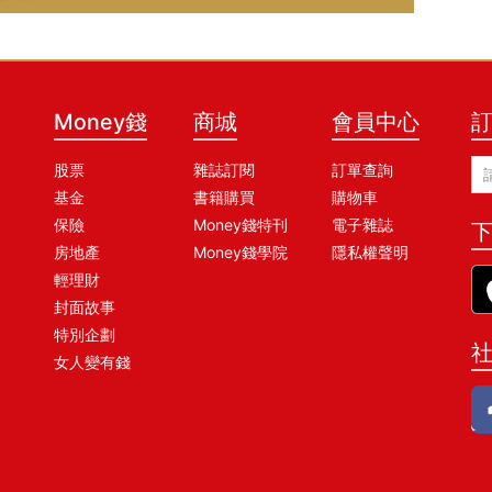
的振樺電今年營收持平，樺漢下半年則有點營
Money錢
商城
會員中心
股票
雜誌訂閱
訂單查詢
基金
書籍購買
購物車
保險
Money錢特刊
電子雜誌
下
房地產
Money錢學院
隱私權聲明
輕理財
封面故事
特別企劃
女人變有錢