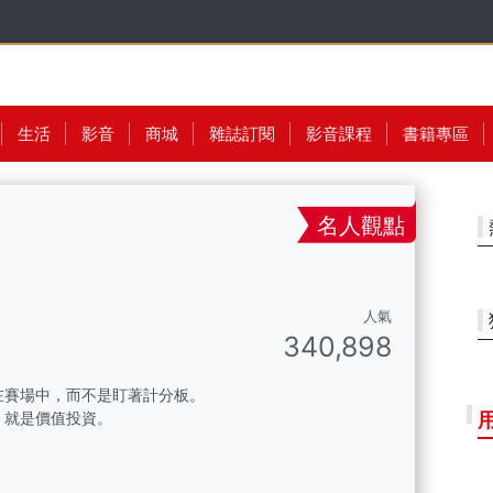
生活
影音
商城
雜誌訂閱
影音課程
書籍專區
名人觀點
人氣
340,898
在賽場中，而不是盯著計分板。
，就是價值投資。