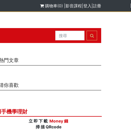
購物車(0)
|
影音課程
|
登入
|
註冊
熱門文章
猜你喜歡
用手機學理財
立 即 下 載
Money 錢
掃 描 QRcode