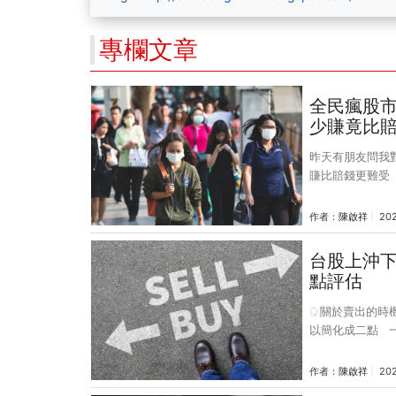
專欄文章
全民瘋股市
少賺竟比賠
昨天有朋友問我
賺比賠錢更難受... 有人統計過，就投資人所會遇到的投資痛苦面來說，少賺
大於賠錢的痛苦
賺，自己沒賺反而
作者：
陳啟祥
20
這種時候，其實
屬於技術分析派
台股上沖
是如果你長期以
點評估
來，仔細的再想
Q:關於賣出的時機 A: 賣股票其實要說起來，可以是又困難又簡單，個
以簡化成二點 一、進場的理由消失 每個人進場買股票，一定因為某些原因、某
個想法，才會去
就可以思考下一
作者：
陳啟祥
20
訊量，也可能讓