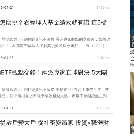
還是吞噬資產的不歸路？讓我們從以下2個實際案例窺探一二。 案
26-04-21
8,190
現翻身 30歲前累積8位數資產 現年不到30歲的Charlie，大學時
投資，但很快他就意識到現實與理想間的鴻溝：以一般薪資成長速
壓力，若想每年出國2〜3次、30歲前在台北買房，60歲前提早
F怎麼挑？看經理人基金績效就有譜 這5檔
現。 「我希望每年投報率可達60%、70%，甚至翻倍，但台股加
！
就漲30%、40%，單靠現
錢》雜誌官方line＠財經資訊不漏接 看完專家觀點的交鋒後，如果你
ETF，本篇將帶你深入了解其績效及觀察重點。 去（2025）年
F元年」。自5月起，野村、統一、群益3家投信打頭陣，隨後安
6-04-17
10,157
中信等也參戰，主動式ETF陷入鏖戰，僅半年就為國內ETF市場
水。 主動式ETF之所以能迅速吸引目光，與其上市時點不無關係。
股
總統川普宣布對等關稅政策，引發全球股市急挫，而隨後在AI題材
動ETF觀點交鋒！兩派專家直球對決 5大關
速反彈並持續創高，多檔主動式ETF正好於此期間上市，搭上順風
俗，成功吸
錢》雜誌官方line＠財經資訊不漏接 主動式ETF在台上市僅半年，整
億元，其中幾檔自上市以來績效超越大盤，市場不免辯證起主動與
。 究竟主動、被動商品各自適合哪一類型的投資人，本次〈特別
6-04-11
4,718
發，邀請主動、被動派專家觀點交鋒，拆解兩派之間的核心差異，
需求，研擬最合適自己的投資策略。 【被動派】張遠 小檔案 台
，2008年開始用ETF進行指數化投資至今，目前經營「Ffaarr投
！從散戶變大戶 從社畜變贏家 投資×職涯財
同名FB粉絲專頁。 【主動派】朱岳中 小檔案 中正大學國際經
略