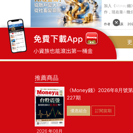
加入《Money
作，現在靠AI幾
還保得住嗎？其
作者：
呂珮辰
20
帶你盤點AI 3
決職場上各種麻
升級！ 半年前
更
筋。她一邊查詢
花了3天和法務
推薦商品
《Money錢》2026年8月號第
227期
優惠組合
訂閱當期
2026 年08月