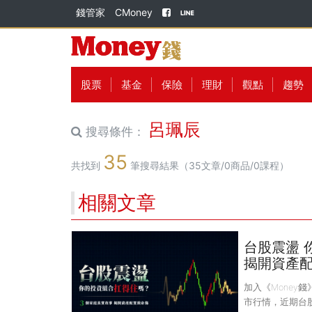
錢管家
CMoney
股票
基金
保險
理財
觀點
趨勢
呂珮辰
搜尋條件：
35
共找到
筆搜尋結果（35文章/0商品/0課程）
相關文章
台股震盪 
揭開資產
加入《Money錢
市行情，近期台