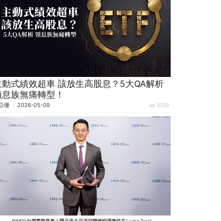
主動式績效超車 該放生高股息？5大QA解析
領息族無痛轉型！
亞珊
2026-05-09
2720