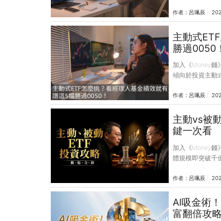
富自由的捷徑，
作者：
呂珮辰
20
例1 低薪小資族實
期便涉足ETF
度，加上生活開銷
主動式ET
退休，顯然無法實
勝過0050
權指數一年了不起
加入《Money
傾向於投資主動式
堪稱「主動式ET
作者：
呂珮辰
202
聯、復華、台新、
增添逾千億元活
去年4月，美國
主動vs被
帶動下，股市快
鍵一次看
車，績效表現不
加入《Money
體規模即突破千
被動投資的取捨
作者：
呂珮辰
202
企劃〉從數據出
協助投資人釐清
灣大學歷史學博士
AI吸金術
資理財部落格」及
富翻倍攻
濟