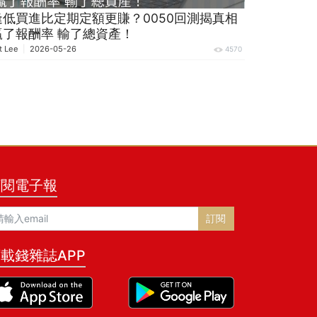
逢低買進比定期定額更賺？0050回測揭真相
贏了報酬率 輸了總資產！
t Lee
2026-05-26
4570
訂閱電子報
訂閱
載錢雜誌APP