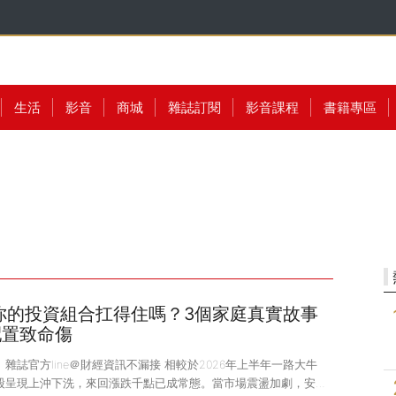
生活
影音
商城
雜誌訂閱
影音課程
書籍專區
你的投資組合扛得住嗎？3個家庭真實故事
配置致命傷
》雜誌官方line＠財經資訊不漏接 相較於2026年上半年一路大牛
股呈現上沖下洗，來回漲跌千點已成常態。當市場震盪加劇，安全