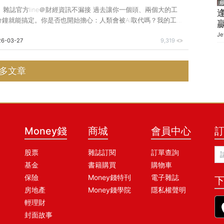
錢》雜誌官方line＠財經資訊不漏接 過去讓你一個頭、兩個大的工
分鐘就能搞定。你是否也開始擔心：人類會被AI取代嗎？我的工作
實只要掌握AI，小資族也有翻身的機會。 本期〈封面故事〉不僅
Je
26-03-27
9,319
大升級主線與投資標的，更教你如何運用AI打造自動化投資助理、解
煩。與其坐等被浪潮淹沒，不如學會御AI而行，讓能力與資產一起
，Amy好不容易為公司談成一項跨國合作案，卻為簽約事宜傷透腦
多文章
法規，一邊硬著頭皮草擬合約，10頁的內容足足寫了5天，最後又
人員反覆討論、
Money錢
商城
會員中心
股票
雜誌訂閱
訂單查詢
基金
書籍購買
購物車
保險
Money錢特刊
電子雜誌
下
房地產
Money錢學院
隱私權聲明
輕理財
封面故事