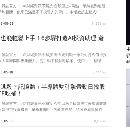
錢》雜誌官方line＠財經資訊不漏接 台股飆上4萬點，單純被動追蹤
平均報酬，似乎已滿足不了投資人的胃口。市場掀起主動式ETF熱
0991A、00992A因績效大勝0050而備受追捧，00981A經理人陳釧
26-05-28
11,266
池金母」的封號。 投資人每天緊盯績效排行與持股變動，深怕錯
漲行情。然而，主動式ETF真的適合所有人嗎？本期〈封面故事〉
式ETF，並邀請專家解達投資人最關心的5大疑問。 今天主動統
也能輕鬆上手！6步驟打造AI投資助理 避
981A）進出了哪些標的？」、「主動復華未來50（00991A）什麼
點
錢》雜誌官方line＠財經資訊不漏接 過去要判斷一家公司是否值得投
大量時間與專業能力。從手動下載財報檔案、使用Excel整理數
李
各種財務指標，到參加法說會、彙整簡報及逐字稿重點，再到逐一
26-05-18
3,444
商的研究報告。光是釐清一家公司的基本面，就要耗費數天時間，
賴專業知識、經驗累積、工具操作能力，對一般投資人而言門檻相
成式AI的出現，同樣的工作流程，如今只需幾個指令，即可在數分
大逃殺？記憶體＋半導體雙引擎帶動日韓股
降低投資研究的時間成本與技術門檻。然而AI並非萬靈丹，不同的
TF吃補！
得到截然不同的結果，那麼
錢》雜誌官方line＠財經資訊不漏接 今年以來台日韓股市表現遠勝於
日韓股市投資機會，解析相關ETF的產業布局、績效差異與操作策
在資金輪動下的配置參考。 自2026開年以來，華爾街正經歷一
26-05-08
8,112
。隨著Anthropic推出企業級AI代理產品Claude Cowork，市
SaaS（軟體即服務）企業的定價權將被削弱，導致美股軟體板塊