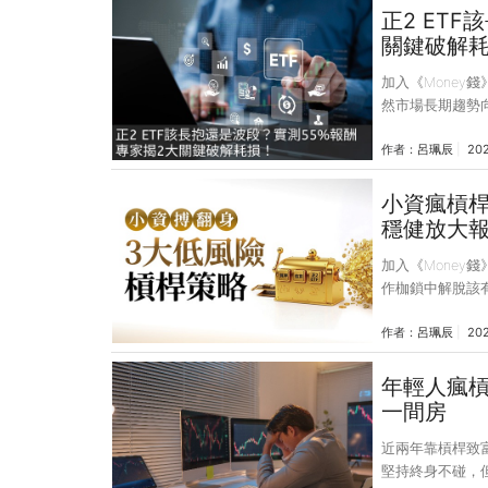
迎來無差別的估
正2 ET
場，形成「美股
關鍵破解
資提款機而承受
加入《Money
然市場長期趨勢向
大報酬，還能更快累
作者：
呂珮辰
20
辦人，投資經驗
及ETF投資領域，
https://fundh
小資瘋槓桿
穩健放大
加入《Money
作枷鎖中解脫該
用，只為確保未
作者：
呂珮辰
20
你會願意嘗試嗎
ETF、質押、
產。 近兩年靠
年輕人瘋槓
自焚，堅持終身
一間房
財富加速器還是
近兩年靠槓桿致
堅持終身不碰，