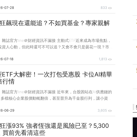
個回檔就可能被甩下車。此時最該做的，是回頭檢視自己的投資組
26-07-28
833
本期〈封面故事〉蒐集3個不同人生階段的案例：初入社會的單身年
與育兒責任的青壯年、以及工作大半輩子的屆退族群，並邀請2位
況，提出配置調整建議。讀者可對照自身情況、優化投資組合，進
F狂飆現在還能追？不如買基金？專家親解
目標邁進。 林奇芬 小檔案 理財教母、林奇芬治富俱樂部版主。
月刊社長、Mone
錢》雜誌官方line＠財經資訊不漏接 主動式ETF近來成為市場焦點，
投資人心動，但此時還可不可以追？又會不會只是曇花一現？市場
人不知所措。 本篇整理了投資人最關心的5大問題，並邀請到深耕
6-07-18
1,813
基金教授朱岳中，以及熟悉主被動商品的投資達人超馬芭樂王仲
式ETF的商品本質與操作邏輯。 朱岳中 小檔案 基金教授。中
碩士、中正大學財務金融博士，曾任南臺科技大學財務金融系助理
型ETF大解密！一次打包受惠股 卡位AI精華
公司投資顧問、金融研訓院菁英講座講師。著有《為什麼別人選的
倍行情
、《基金私房學》，擅長
錢》雜誌官方line＠財經資訊不漏接 近年來，台股因站在AI供應鏈的
，多檔核心企業股價動輒翻倍，甚至晉升為千金股行列，讓小資族
較之下，科技型ETF能一次打包多檔AI受惠股，今年表現也不輸
26-06-29
3,605
失為一個替代選項。 但市場上科技型ETF琳瑯滿目，持股結構、風
現各不相同，投資人到底該怎麼選？本期〈封面故事〉將邀請專家
解析AI供應鏈投資脈絡，協助投資人選到合適的台、美科技型
狂漲93% 強者恆強還是風險已至？5,300
AI成長商機。 隨著AI熱潮持續延燒，台股與美股核心供應鏈企業
 買前先看清這些
過去小資族也許