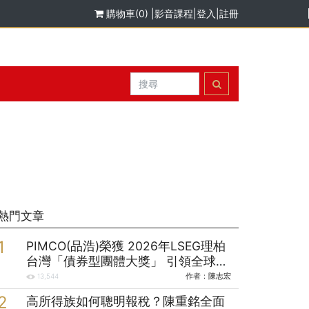
購物車(0)
|
影音課程
|
登入
|
註冊
熱門文章
PIMCO(品浩)榮獲 2026年LSEG理柏
台灣「債券型團體大獎」 引領全球固
定收益投資逾半世紀的投資實力
作者：
陳志宏
13,544
高所得族如何聰明報稅？陳重銘全面