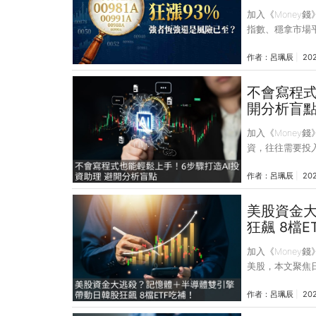
加入《Money
指數、穩拿市場
潮，00981A、0
作者：
呂珮辰
20
瑤更被冠上「瑤
過這波難得的飆
將深入解析主動
不會寫程式
一台股增長（00
開分析盲
時
加入《Money
資，往往需要投入
據、寫程式計算
作者：
呂珮辰
20
閱讀比對不同券
且每個環節都仰
當高。 隨著生
美股資金
鐘內完成，大幅
狂飆 8檔E
提問方式往往會
加入《Money
美股，本文聚焦
略，提供投資人
作者：
呂珮辰
20
場驚心動魄的板塊撕裂
場開始擔憂傳統