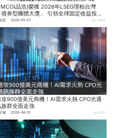
IMCO(品浩)榮獲 2026年LSEG理柏台灣
「債券型團體大獎」 引領全球固定收益投資
逾半世紀的投資實力
志宏
2026-05-07
13544
搶攻900億美元商機！AI需求火熱 CPO光通
訊族群全面走強
子揚
2026-06-10
2721