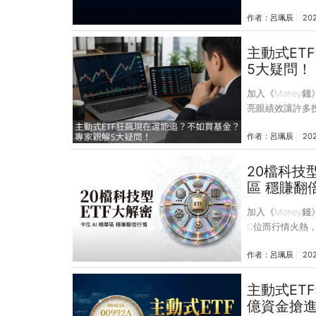
帶若沒繫好，一
作者：
呂珮辰
20
合是否健康。 
輕人、背負房貸
專家拆解財務狀
主動式ET
而往下一個人生
5大疑問！
曾任Smart智富
加入《Money
亮眼績效讓許多
上眾說紛紜，讓
作者：
呂珮辰
202
共同基金多年的
麟，協助釐清主動
正大學國際經濟
20檔科技
教授、財富管理
區 穩賺翻
基金總是賺？》
加入《Money
C位而行情火熱
難以逐一布局。相
作者：
呂珮辰
20
主動式ETF，不
險屬性、績效表
沈萬鈞、蔡明翰
主動式ETF
ETF，輕鬆掌握
億資金搶進
股價不斷創高。