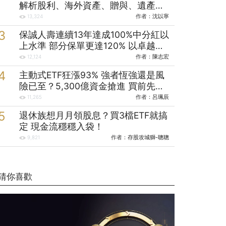
解析股利、海外資產、贈與、遺產報
稅規劃
作者：
沈以寧
13,324
保誠人壽連續13年達成100%中分紅以
上水準 部分保單更達120% 以卓越財
力與分紅成績實踐保戶承諾
作者：
陳志宏
12,124
主動式ETF狂漲93% 強者恆強還是風
險已至？5,300億資金搶進 買前先看
清這些
作者：
呂珮辰
11,265
退休族想月月領股息？買3檔ETF就搞
定 現金流穩穩入袋！
作者：
存股攻城獅-聰聰
9,821
猜你喜歡