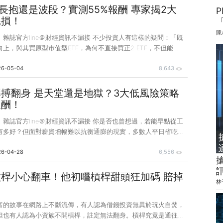
值通殺，市值蒸發逾2兆美元，而這筆龐大資金正迅速湧入亞股市
F該長抱還是波段？實測55%報酬 專家揭2大
P
跌、亞股漲」的特殊局勢。 儘管美伊戰爭爆發，亞股一度成為外
耗損！
陳
錢》雜誌官方line＠財經資訊不漏接 不少投資人有這樣的疑問：「既
上，與其買原型市值型ETF，為何不直接買正2 ETF，不但能放
積資產？」 王大中（Faith） 小檔案 強基金fundhot.com創
26-05-04
8,643
超過30年，曾任職摩根、安聯、東方匯理等外資投信，深耕基金
投資風格為持續槓桿、長期持有、全數All in。 ● 強基金：
ot.com/● 強基金王大中：https://fundhot.com/user/9470 實際上正
搏翻身 是天堂還是地獄？3大低風險策略
報酬！
錢》雜誌官方line＠財經資訊不漏接 你是否也曾想過，若能早點從工
有多好？但面對薪資增幅難以抗衡通膨的現實，多數人平日省吃儉
來退休無虞。如果槓桿能幫助你放大報酬，但同時伴隨更高風險，
26-04-28
6,556
？本期〈封面故事〉將從真實案例出發，並邀請專家解析正2
信貸、融資等槓桿工具，帶你在風險可控的前提下，穩健地放大資
槓桿致富的故事在網路上不斷流傳，有人認為借錢投資無異於玩火
桿小心翻車！他初嚐槓桿甜頭狂加碼 賠掉
林
不碰，但也有人認為小資族不開槓桿，註定無法翻身。槓桿究竟是
翻車絞肉機？讓我們從以下2個實際案
富的故事在網路上不斷流傳，有人認為借錢投資無異於玩火自焚，
但也有人認為小資族不開槓桿，註定無法翻身。槓桿究竟是通往財