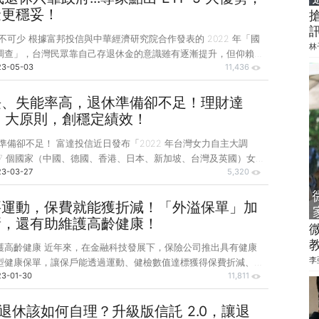
續走低，退休金有定存利率保障真的夠嗎？ 勞退新制屬於「確定
金更穩妥！
制度，大多數國家都已開放「自選投資機制」，而且退休基金長期
F 不可少 根據富邦投信與中華經濟研究院合作發表的 2022 年「國
存利率高，平均收益都在 5%～6
林
調查」，台灣民眾靠自己存退休金的意識雖有逐漸提升，但仰賴政
23-05-03
11,436
仍然高於 5 成，且在實際退休財務準備和預期有顯著落差，顯示
劃仍須提早因應準備。 調查也發現使用 ETF 進行投資理財的比
各年齡族群皆最偏好股票型 ETF，其次為主題型 ETF，其中又以
長、失能率高，退休準備卻不足！理財達
歲的年輕族群投資比重成長幅度最大，顯見年輕人投資 ETF 更為積極。
4 大原則，創穩定績效！
 市場規模快速成長，這歸因於 ETF 具備 5 大優勢。首先是 ETF
準備卻不足！ 富達投信近日發布「2022 年台灣女力自主大調
 7 個國家（中國、德國、香港、日本、新加坡、台灣及英國）女
23-03-27
5,320
，結果指出台灣有近 7 成的女性認為自己經濟獨立，為所有調查
但在退休準備議題上，卻只有不到 4 分之 1 的女性有信心管理
同時僅有不到一半的女性有規律地提撥額外儲蓄作為退休金準備。
要運動，保費就能獲折減！「外溢保單」加
6% 女性認為自己缺乏投資自信心，32% 則是擔憂市場波動。可
新，還有助維護高齡健康！
前面臨最大的問題為投資信心不足，並且近半數認為自己在退休時
護高齡健康 近年來，在金融科技發展下，保險公司推出具有健康
資金。 另外，根據內政部的統計，20
李
型健康保單，讓保戶能透過運動、健檢數值達標獲得保費折減、保
23-01-30
11,811
險從「事後理賠」走向「事前預防」。 外溢保單可區分成 3 大
檢型、健康管理型。截至今（2022）年第 2 季，金管會已核准
公司共 125 張外溢保單，今年上半年新契約銷售件數超過 57 萬
..退休該如何自理？升級版信託 2.0，讓退