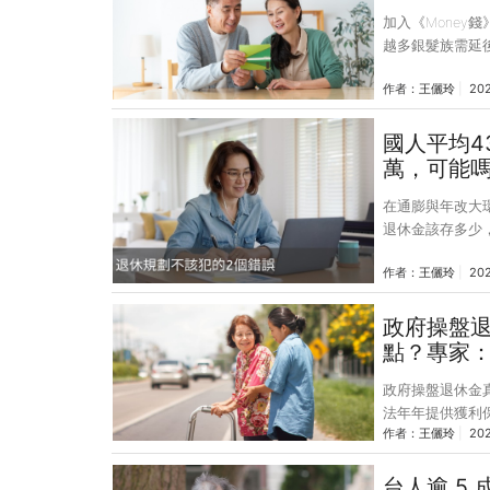
加入《Money
越多銀髮族需延
定投資策略，不
作者：
王儷玲
20
式進入「超高齡社
有1人是老年人
快速成長，且正
國人平均4
足而延後退休，
萬，可能嗎
《2024年亞太
在通膨與年改大
退休金該存多少
休金。究竟退休
作者：
王儷玲
202
解自己的退休金
國人最想了解有
有多少退休金缺
政府操盤
質，要做好退休
點？專家
協助台灣民眾了
政府操盤退休金
法年年提供獲利
作者：
王儷玲
20
運用局近日公布去
率為 ‒6.67%
資退休金真的比
台人逾 5 