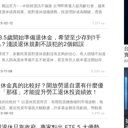
錢》雜誌官方line＠財經資訊不漏接 台灣即將邁入超高齡社會，越來
後退休或再就業。面對退休儲備挑戰，投資理財成為關鍵，透過穩
僅能創造被動收入，也能確保退休生活無憂。 台灣在2025年正
25-02-12
7,201
會」，65歲以上老年人口占總人口數超過20%，代表每5人中就
口。主計總處數據顯示，台灣銀髮勞動力持續以每年高於5%的速度
往65歲以上傾斜，顯示未來會有越來越多老年人因退休金準備不
3.5歲開始準備退休金，希望至少存到1千
或是退休後須再就業。 台灣退休儲備意識領先亞太 富達國際
？淺談退休規劃不該犯的2個錯誤
區投
環境下，多數民眾面對退休規劃沒有足夠的信心。有人煩惱不知道
，有人因為退休準備不足不敢退休，甚至有些人根本還沒開始存退
呂
金該如何規劃，退休生活才能輕鬆免煩惱呢？ 首先，你應該先了
3-11-08
6,500
缺口。根據中華民國退休基金協會發表的《2022退休大調查》，
關退休金的3個問題，分別是：⑴政府、雇主給付多少退休金、⑵
口、⑶總共該存多少退休金。其實，這些問題是釐清退休理財的本
退休金真的比較好？開放勞退自選有什麼優
財務規劃就必須從缺口開始，才能讓退休理財的目標具體化。 為
：「那樣」才能提升勞工退休投資績效！
解以上問題，退休基金協會的網站特別開發退休金試算工具「好
真的比較好？ 以退休投資而言，長期投資總會碰到市場波動，無
保證。最近投資市場就大幅動盪，許多基金都呈現虧損。勞動基金
23-06-02
5,815
（2022）年投資績效，新制勞退基金虧損 2,280.3 億元，報酬
，平均每位勞工帳面虧損 1.8 萬元，引發許多勞工質疑「政府操盤投
較好」？雖然勞退新制基金有2年期銀行定存利率的保證收益，但
成退休只靠政府...專家點出 ETF 5 大優勢，