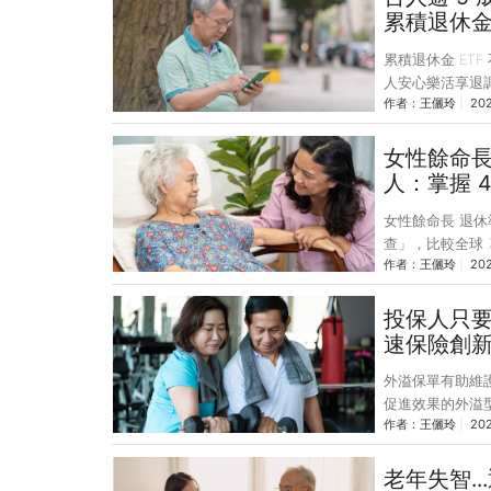
銀行定存利率持
累積退休
提撥制」退休金
累積退休金 ET
投資績效也都比定
人安心樂活享退
作者：
王儷玲
20
府退休金的比例
國人的退休理財規
重呈增加趨勢，且
女性餘命
25 至 34 
人：掌握 
近年來台灣 ETF
女性餘命長 退休
的交易靈
查」，比較全球
作者：
王儷玲
20
性投資理財態度
地區中比例最高，
自己財務問題，
投保人只
探究原因，有 3
速保險創
見，台灣女性目
外溢保單有助維
將無法擁有足夠的
促進效果的外溢
作者：
王儷玲
20
額增加，也讓醫療
類型：健走型、健
及備查 9 家壽險
老年失智.