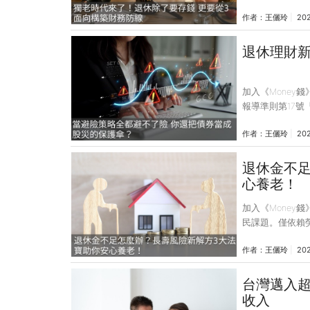
態。 面對「獨
作者：
王儷玲
20
刻保護自己的制
住方面，台灣高
老」。然而，全
退休理財
無障礙設施等問
規劃也應將房屋
加入《Money錢
報導準則第17
與資產穩健增值
作者：
王儷玲
20
單除了提供基本
因為保單具有「
投資型商品更具
退休金不
與外幣保單，資
心養老！
至少70%的盈餘
加入《Money
民課題。僅依賴
劃多元退休財務
作者：
王儷玲
20
生活品質。 台
年金。然而，依
勞保可能無法維
台灣邁入
足，建議民眾應
收入
退休財源難支撐