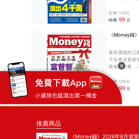
者分享兩人高
定價: 128元
99
特價:
元
《Money錢
最有價值的父親節禮物
子女會送爸爸
爸爸吃大餐，
自由的熱情，
定價: 128元
99
特價:
元
推薦商品
《Money錢》2026年8月號第