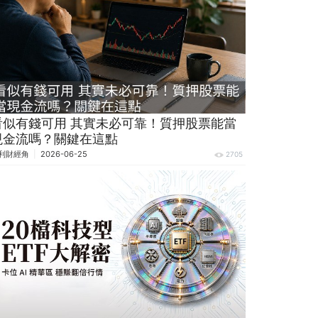
看似有錢可用 其實未必可靠！質押股票能當
現金流嗎？關鍵在這點
利財經角
2026-06-25
2705