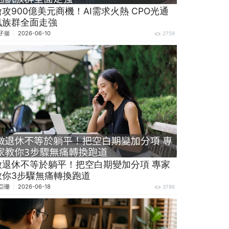
搶攻900億美元商機！AI需求火熱 CPO光通
訊族群全面走強
子揚
2026-06-10
2759
微退休不等於躺平！把空白期變加分項 專家
教你3步驟無痛轉換跑道
亞珊
2026-06-18
3786