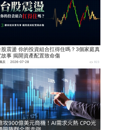
台股震盪 你的投資組合扛得住嗎？3個家庭真
實故事 揭開資產配置致命傷
珮辰
2026-07-28
923