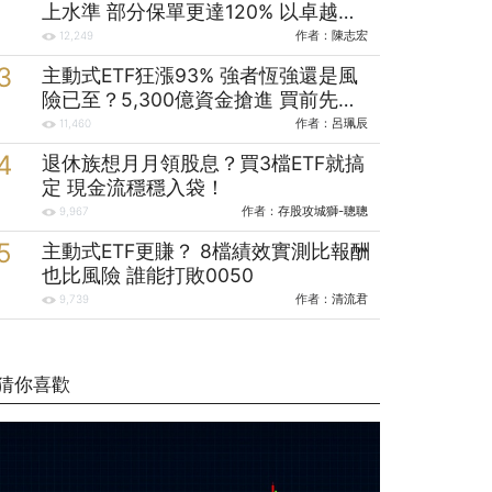
上水準 部分保單更達120% 以卓越財
力與分紅成績實踐保戶承諾
作者：
陳志宏
12,249
主動式ETF狂漲93% 強者恆強還是風
險已至？5,300億資金搶進 買前先看
清這些
作者：
呂珮辰
11,460
退休族想月月領股息？買3檔ETF就搞
定 現金流穩穩入袋！
作者：
存股攻城獅-聰聰
9,967
主動式ETF更賺？ 8檔績效實測比報酬
也比風險 誰能打敗0050
作者：
清流君
9,739
猜你喜歡