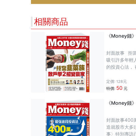
卻忘了利率升高
的重要性遠高於
相關商品
《Money錢》
封面故事 拒
吸引許多年輕
的投資心法，
訪兩位投資達
定價: 128元
50
特價:
元
《Money錢
封面故事400
造就股市大多
事〉特別專訪