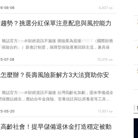
老時代」，除了準備退休金，更重要的是提前建立一套能在關鍵時
26-06-06
4,407
度，可以從居住、法律、金融3面向，打造退休財務3道防線。 居
齡者退休後最大的資產多是自住房屋，不少長者希望「原地安
台屋齡30年以上建物已逾半數，老屋常見漏水、照明不足、缺乏
新趨勢？挑選分紅保單注意配息與風控能力
題，一次意外，就可能帶來龐大的醫療與照護費用。 因此，退休
修繕與居家安全改善納入預算
》雜誌官方line＠財經資訊不漏接 壽險業為迎接IFRS17（國際財務
號「保險合約」）新會計制度，保障型保險逐漸回歸主流，兼具保障
的分紅保險，成為今（2025）年上半年的熱銷保單。分紅壽險保
25-07-28
15,015
保障，又可參與保險公司盈餘分配，所以適合用於長期退休理財，
穩定性」與「預期分紅」雙重功能，對準備退休的族群而言，常比
吸引力。 市面上的分紅壽險保單以終身分紅為主，又可分為台幣
足怎麼辦？長壽風險新解方3大法寶助你安
產配置則以股票和債券為主。法規上規定，分紅商品需向保戶分配
，目前市面盈餘分出比率分布為70%～
錢》雜誌官方line＠財經資訊不漏接 台灣高齡化加劇，退休準備成全
勞保難以維生，應結合年金保險、安養信託與以房養老等工具，規
策略。透過妥善運用資產與金融資源，能降低長壽風險並確保老年
25-05-20
11,951
灣已進入超高齡社會，且有高達6成以上國人退休金主要仰賴政府
據勞保局資料，台灣民眾平均勞保年金領取金額少於兩萬元，單靠
持基本生活所需，再加上長照與醫療等需求，國人退休準備嚴重不
超高齡社會！提早儲備退休金打造穩定被動
提早增加年金保險及安養信託等規劃，才能有效降低長壽風險。
 提早布局更安