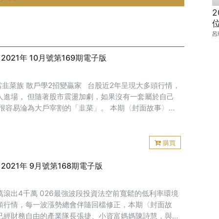
同樣也有利債息的增加。事實上，以長期投資而言，債息對於績效
債券價格，無論期間利率如何變化，持續滾入的債息才
呂
2021年 10月號第169期電子版
當韭菜族 散戶學2招變贏家 台股近2年呈現大多頭行情，
人進場， 但隨著股市震盪加劇，如果沒有一套屬於自己
 很容易淪為大戶宰割的「韭菜」。 本期〈封面故事〉專
人， 跟讀者分享他們學會獨立判斷、不再被
購買
》2021年 9月號第168期電子版
萬滾出4千萬 026最強波段投資法空前寬鬆的低利率環境
頭行情，每一波漲勢總會伴隨回檔修正，本期〈封面故
已經財務自由的產業隊長張捷、小資富媽媽陳詩慧，與讀