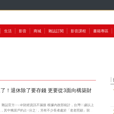
生活
影音
商城
雜誌訂閱
影音課程
書籍專區
了！退休除了要存錢 更要從3面向構築財
錢》雜誌官方line＠財經資訊不漏接 根據內政部統計，台灣65歲以上
人，其中獨居戶約占4分之1，另有不少長者處於「老老照顧」狀