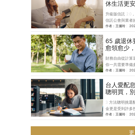
件，較去年同期
休生活更
127%，可以看
升級版信託 2.0
陸續推出新型態
信託公會與業者
作者：
王儷玲
202
（2022）年 9
化跨業合作、提
利信託，讓員工
65 歲退
集團將金控母公
愈領愈少，掌
子公司員工的向
財務自由從計算
利儲蓄信託」業
你一共需要準備多
作者：
王儷玲
202
活，平均每月最好
算，不加計通貨膨
元的退休金。 
台人愛配息
主發給的退休金
聰明買，
計資料，目前台灣
3 方法聰明挑
退新制，如果只有
金更是受到許多投
作者：
王儷玲
202
9 檔屬於配息
配發債券孳息的
來源的多元資產
更
息，有些人認為