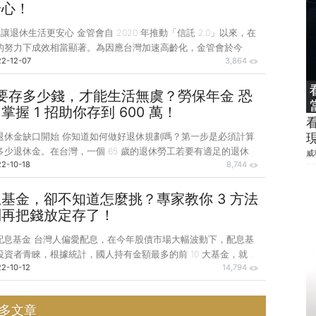
增加 78%，保費收入最高的是健走型外溢保單，銷售量成長
安心！
出民眾對於健康風險越來越重視。 看好健康促進趨勢，保險業者也
，讓退休生活更安心 金管會自 2020 年推動「信託 2.0」以來，在
的外溢保單，例如國泰人壽近期推
的努力下成效相當顯著。為因應台灣加速高齡化，金管會於今
2-12-07
3,864
 月再提出信託 2.0 計劃第二階段，希望在信託 2.0 的基礎下，再深
升更全方位的服務。 信託公會指出，第二階段將擴大推廣員工福
透過長期定期定額的方式，加強個人儲蓄的退休理財，且鼓勵金控
休要存多少錢，才能生活無虞？勞保年金 恐
司及其各子公司員工納入「員工持股信託」，以增進金控公司及其
握 1 招助你存到 600 萬！
心力。在金控及金融業帶領下，許多銀行也力推中小企業「員工福
退休金缺口開始 你知道如何做好退休規劃嗎？第一步是必須計算
務，讓員工福利信託業務成長快
少退休金。在台灣，一個 65 歲的退休勞工若要有適足的退休生
威
2-10-18
8,744
應準備 3～4 萬元，若考慮長壽風險，退休期間以 20～25 年計
脹和其他醫療長照支出，每個人至少需要準備 720 萬～1,200 萬
接下來，要幫自己訂定退休理財目標。首先要了解你除了政府及雇
基金，卻不知道怎麼挑？專家教你 3 方法
之外，自己還要存多少錢，也就是所謂的退休金缺口。根據勞保統
別再把錢放定存了！
勞工退休後的勞保年金平均每月給付金額約 1.6 萬元，再加上勞
選配息基金 台灣人偏愛配息，在今年股債市場大幅波動下，配息基
計算雇主提撥 6%，以平
資者青睞，根據統計，國人持有金額最多的前 10 大基金，就有
2-10-12
14,794
型基金。市場上的配息型基金種類多元，有配發股利的股票型基金、
債券型基金、也有納入股息、債息、權利金、房貸證券等多元收益
基金等，其中以債券配息型基金最多。 最近國際金融市場不斷升
多文章
利率升高將不利債券未來價格表現，進而賣出持有的債券基金，但