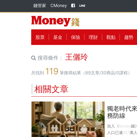
錢管家
CMoney
股票
基金
保險
理財
觀點
趨勢
王儷玲
搜尋條件：
119
共找到
筆搜尋結果（89文章/30商品/0課程）
相關文章
獨老時代來
務防線
加入《Money
人口已逾457萬