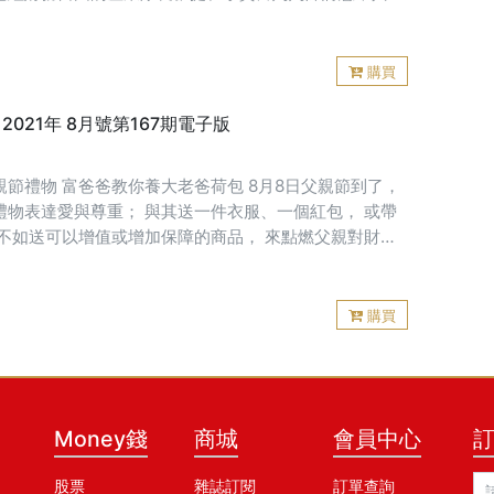
勝率的波段投資心法。
購買
》2021年 8月號第167期電子版
 富爸爸教你養大老爸荷包 8月8日父親節到了，
禮物表達愛與尊重； 與其送一件衣服、一個紅包， 或帶
 不如送可以增值或增加保障的商品， 來點燃父親對財務
 養大爸爸的荷包或強化經濟保障。
購買
Money錢
商城
會員中心
股票
雜誌訂閱
訂單查詢