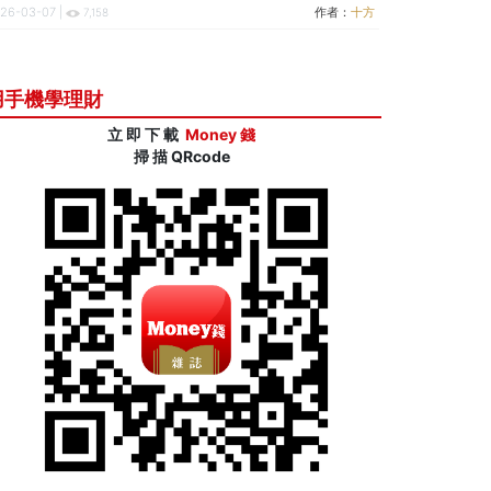
26-03-07 |
作者：
十方
7,158
用手機學理財
立 即 下 載
Money 錢
掃 描 QRcode