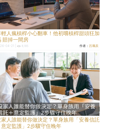
年輕人瘋槓桿小心翻車！他初嚐槓桿甜頭狂加
碼 賠掉一間房
26-04-21 |
作者：
呂珮辰
8,185
沒家人誰能替你做決定？單身族用「安養信託
＋意定監護」2步驟守住晚年