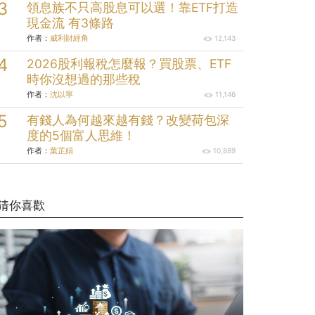
領息族不只高股息可以選！靠ETF打造
現金流 有3條路
作者：
威利財經角
12,143
2026股利報稅怎麼報？買股票、ETF
時你沒想過的那些稅
作者：
沈以寧
11,146
有錢人為何越來越有錢？改變荷包深
度的5個富人思維！
作者：
葉芷娟
10,889
猜你喜歡