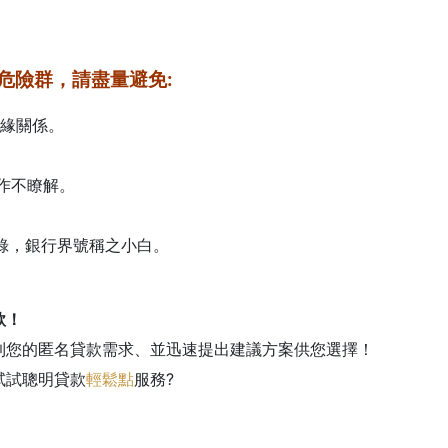
危險群，請盡量避免:
地緣關係。
作不瞭解。
記錄，銀行界號稱之小白。
款！
到您的匿名貸款需求、並迅速提出建議方案供您選擇！
試試聰明貸款
輕鬆點
服務?