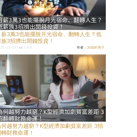
月薪3萬3也能擺脫月光宿命、翻轉人生？低
薪族3招擠出閒錢投資！
26-03-03 |
作者：
30節約男子
9,958
為何越努力越窮？K型經濟加劇貧富差距 3招
翻轉財務命運！