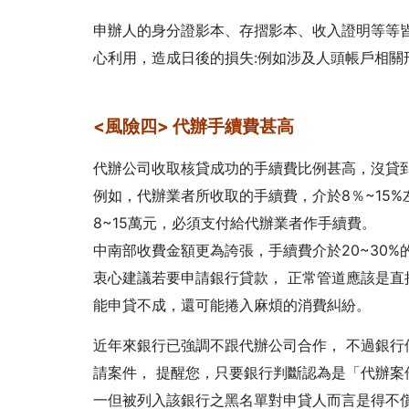
申辦人的身分證影本、存摺影本、收入證明等等
心利用，造成日後的損失:例如涉及人頭帳戶相關
<風險四> 代辦手續費甚高
代辦公司收取核貸成功的手續費比例甚高，沒貸
例如，代辦業者所收取的手續費，介於8％~15%
8~15萬元，必須支付給代辦業者作手續費。
中南部收費金額更為誇張，手續費介於20~30
衷心建議若要申請銀行貸款， 正常管道應該是
能申貸不成，還可能捲入麻煩的消費糾紛。
近年來銀行已強調不跟代辦公司合作， 不過銀
請案件， 提醒您，只要銀行判斷認為是「代辦案
一但被列入該銀行之黑名單對申貸人而言是得不