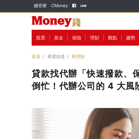
錢管家
CMoney
股票
基金
保險
理財
觀點
趨勢
首頁
精選頻道
輕理財
貸款找代辦「快速撥款、
倒忙！代辦公司的 4 大