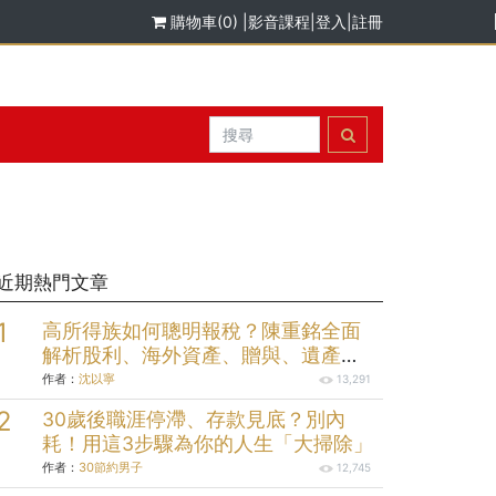
購物車(0)
|
影音課程
|
登入
|
註冊
近期熱門文章
高所得族如何聰明報稅？陳重銘全面
解析股利、海外資產、贈與、遺產報
稅規劃
作者：
沈以寧
13,291
30歲後職涯停滯、存款見底？別內
耗！用這3步驟為你的人生「大掃除」
作者：
30節約男子
12,745