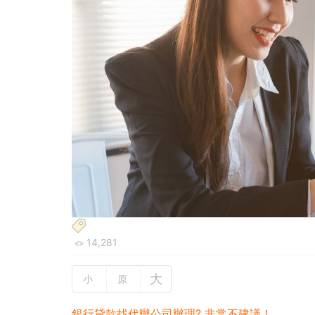
14,281
大
小
原
銀行貸款找代辦公司辦理? 非常不建議！