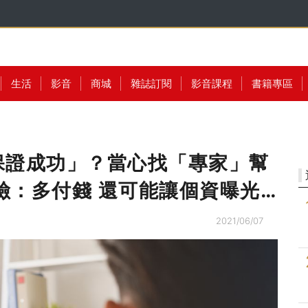
生活
影音
商城
雜誌訂閱
影音課程
書籍專區
保證成功」？當心找「專家」幫
風險：多付錢 還可能讓個資曝光…
2021/06/07