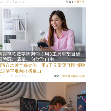
26-05-01 |
作者：
卡爾先生
9,130
別讓存款數字綁架你！用3工具重塑目標 擺脫
既定清單走向財務自由
26-03-02 |
作者：
整理鍊金術師 小印
6,336