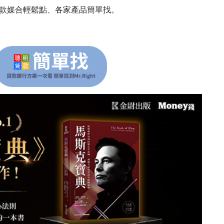
行貸款媒合輕鬆點、各家產品簡單找。