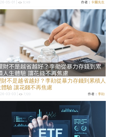
26-05-01 |
作者：
卡爾先生
9,149
理財不是越省越好？李勛從暴力存錢到累積人
生體驗 讓花錢不再焦慮
26-03-03 |
作者：
李勛
7,120