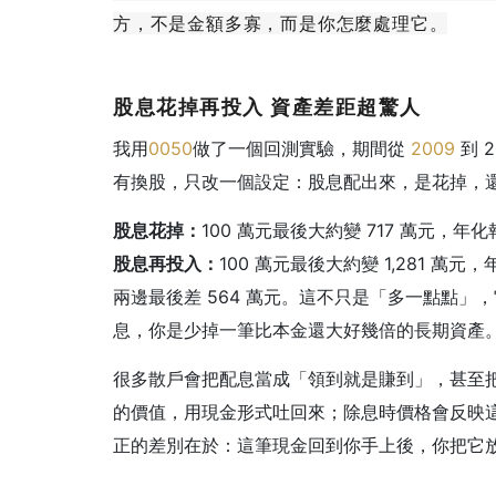
方，不是金額多寡，而是你怎麼處理它。
股息花掉再投入
資產差距超驚人
我用
0050
做了一個回測實驗，期間從
2009
到 
有換股，只改一個設定：股息配出來，是花掉，
股息花掉：
100 萬元最後大約變 717 萬元，年化
股息再投入：
100 萬元最後大約變 1,281 萬元，
兩邊最後差 564 萬元。這不只是「多一點點」
息，你是少掉一筆比本金還大好幾倍的長期資產
很多散戶會把配息當成「領到就是賺到」，甚至
的價值，用現金形式吐回來；除息時價格會反映
正的差別在於：這筆現金回到你手上後，你把它