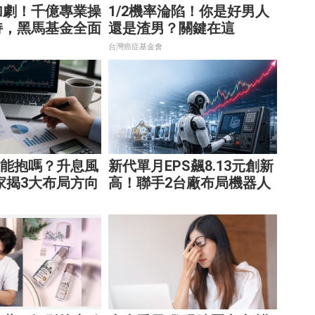
加劇！千億專業操
1/2機率淪陷！你是好男人
持，黑馬基金全面
還是渣男？關鍵在這
台灣癌症基金會
還能抱嗎？升息風
新代單月EPS飆8.13元創新
家揭3大布局方向
高！聯手2台廠布局機器人
大腦 搶攻數十兆商機