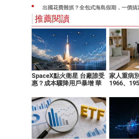
推薦閱讀
SpaceX點火衛星 台廠誰受
家人重病
惠？成本驟降用戶暴增 華
1966、1
通、穩懋享紅利！
家庭財務