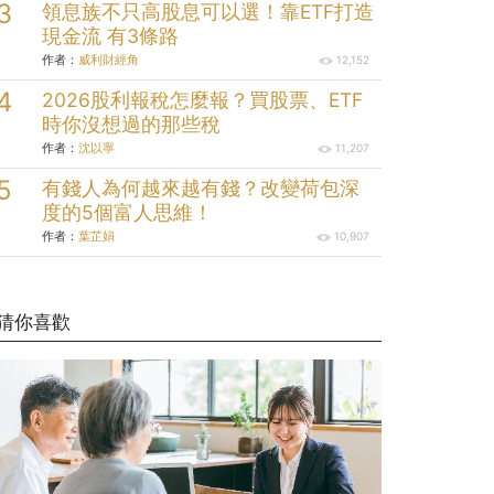
領息族不只高股息可以選！靠ETF打造
現金流 有3條路
作者：
威利財經角
12,152
2026股利報稅怎麼報？買股票、ETF
時你沒想過的那些稅
作者：
沈以寧
11,207
有錢人為何越來越有錢？改變荷包深
度的5個富人思維！
作者：
葉芷娟
10,907
猜你喜歡