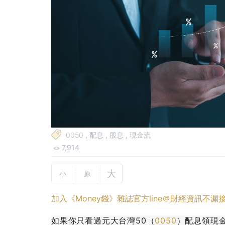
0050
,
配息
,
股息
,
現金流
7,914
大
小
原
加入《Money錢》雜誌官方line＠財經資訊不漏
如果你只看過元大台灣50（
0050
）配息領現