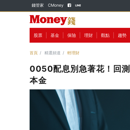
錢管家
CMoney
股票
基金
保險
理財
觀點
趨勢
首頁
精選頻道
輕理財
0050配息別急著花！回
本金