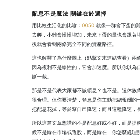
配息不是魔法
關鍵在於選擇
用比較生活化的比喻：
0050
就像一群會下蛋的雞
去孵，小雞會慢慢增加，未來下蛋的量也會跟著增加
後就會看到兩條完全不同的資產路徑。
這也解釋了為什麼圖上（點擊文末連結查看）兩
因為複利不是線性的，它會加速度。所以你以為
斷一截。
那是不是代表大家都不該領息？也不是。退休族
很合理。但你要清楚，領息是你主動把總報酬的
把配息花掉，等於幫自己降速；而且這種降速，
所以這篇文章想講的不是配息好或不好，而是提
候不是輸在市場或選股，而是輸在「你怎麼處理