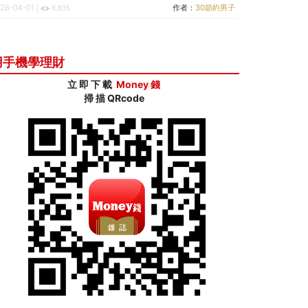
26-04-01 |
作者：
30節約男子
8,835
用手機學理財
立 即 下 載
Money 錢
掃 描 QRcode