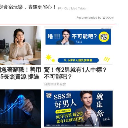
Recommended by
別急著辭職！善用
驚！每2男就有1人中標？
955長照資源 撐過
不可能吧？
危機
台灣癌症基金會