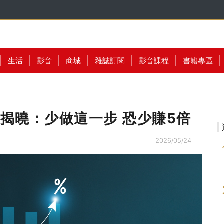
生活
影音
商城
雜誌訂閱
影音課程
書籍專區
測揭曉：少做這一步 恐少賺5倍
2026/05/24