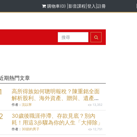
購物車(0)
|
影音課程
|
登入
|
註冊
近期熱門文章
高所得族如何聰明報稅？陳重銘全面
解析股利、海外資產、贈與、遺產報
稅規劃
作者：
沈以寧
13,352
30歲後職涯停滯、存款見底？別內
耗！用這3步驟為你的人生「大掃除」
作者：
30節約男子
12,751