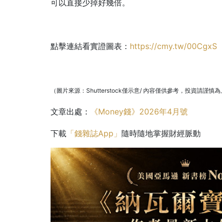
可以直接少掉好幾倍。
點擊連結看實證圖表：
https://cmy.tw/00CgxS
（圖片來源：Shutterstock僅示意/ 內容僅供參考，投資請謹慎
文章出處：
《Money錢》2026年4月號
下載
「錢雜誌App」
隨時隨地掌握財經脈動