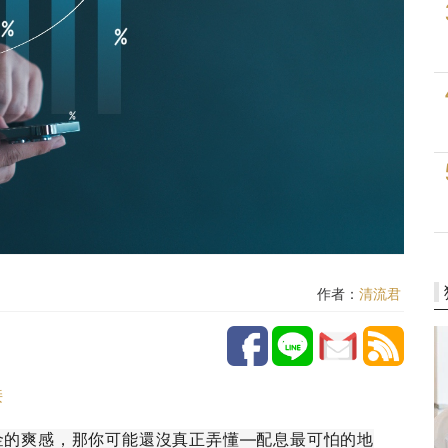
作者：
清流君
接
金的爽感，那你可能還沒真正弄懂—配息最可怕的地