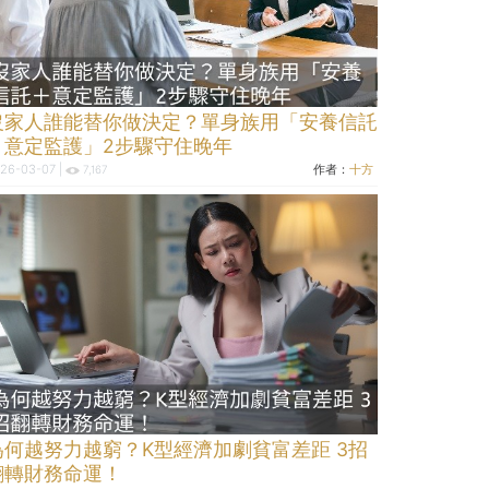
沒家人誰能替你做決定？單身族用「安養信託
＋意定監護」2步驟守住晚年
26-03-07 |
作者：
十方
7,167
為何越努力越窮？K型經濟加劇貧富差距 3招
翻轉財務命運！