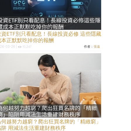
投資ETF別只看配息！長線投資必修 這些隱藏
成本正默默吃掉你的報酬
26-03-26 |
作者：
張遠
10,247
為何越努力越窮？爬出狂買名牌的「精緻窮」
陷阱 用減法生活重建財務秩序