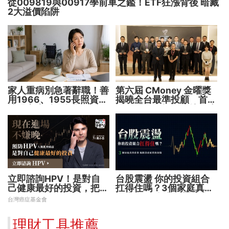
從009819與00917學前車之鑑！ETF狂漲背後 暗藏
2大溢價陷阱
家人重病別急著辭職！善
第六屆 CMoney 金曜獎
用1966、1955長照資源
揭曉全台最準投顧 首度
撐過家庭財務危機
公開「零售投資數據」應
用 助攻投顧、投信打造
下一代
立即諮詢HPV！是對自
台股震盪 你的投資組合
己健康最好的投資，把握
扛得住嗎？3個家庭真實
現在不嫌晚！
故事 揭開資產配置致命
台灣癌症基金會
傷
理財工具推薦