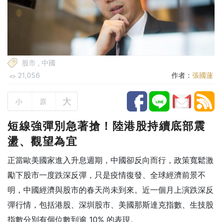
股市
,
中國
21,056
作者：
張國蓮
大
小
原
短線強彈別急著搶！陸港股持續底部震
盪、觀望為宜
正當歐美國家進入升息週期，中國卻反向而行，政策寬鬆激
勵下股市一度跌深反彈，只是疫情復發、全球經濟前景不
明，中國經濟與股市的春天尚未到來。
近一個月上演跌深反
彈行情，包括港股、深圳股市、美國那斯達克指數、生技股
指數分別有個位數到逾 10% 的表現。