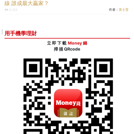
線 誰成最大贏家？
作者：
黃士育
6,334
用手機學理財
立 即 下 載
Money 錢
掃 描 QRcode