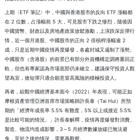
上期〈ETF 筆記〉中，中國與香港股市的反向 ETF 漲幅都
在 2 位數，占漲幅前 5 大，可見股市下跌之慘烈，隨後因
中國貨幣、財政以及房地產政策放鬆激勵，上演跌深反彈行
情，近一個月港股、中國股市的正向 2 倍槓桿漲幅逾 2
成，只是近期中國疫情再度爆發，各處封城又遏制了漲勢。
中國股市（含港股）的前景已有部分外資機構定調將重回正
軌，但也有專家認為市場底部仍未確立，建議保守投資人觀
望為宜，搶短彈只適合願意冒高風險的積極投資人。
再者，綜觀中國經濟基本面今（2022）年表現，可能正如
摩根資產管理亞洲首席市場策略師許長泰（Tai Hui）所預
期的「經濟年成長率 5.5% 有難度，5% 以上或接近 5.5%
是比較可能的情況。」許長泰解釋，疫情再度爆發對消費、
製造、物流均造成影響，3～5 月經濟數據放緩已無法避
免，至於之後的情況，需要再觀察。