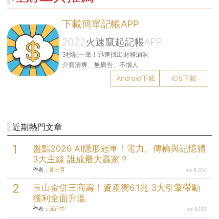
下載簡單記帳APP
2022火速竄起記帳APP
3秒記一筆！迅速找出財務漏洞
介面清爽、無廣告、不惱人
Android下載
iOS下載
近期熱門文章
盤點2026 AI隱形冠軍！電力、傳輸與記憶體
3大主線 誰成最大贏家？
作者：
黃士育
6,334
玉山金併三商壽！資產衝6.1兆 3大引擎帶動
獲利全面升溫
作者：
溫正中
6,193