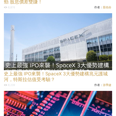
勁 股息價差雙賺！
作者：
股他命
8,876
史上最強 IPO來襲！SpaceX 3大優勢建構兆元護城
河，特斯拉估值受考驗？
作者：
游季婕
8,239