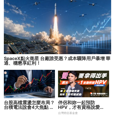
SpaceX點火衛星 台廠誰受惠？成本驟降用戶暴增 華
通、穩懋享紅利！
台股高檔震盪怎麼布局？
伴侶和妳一起預防
台積電法說會4大焦點 AI
HPV，才有資格說愛
設備股、蘋概股受惠
妳！
台灣癌症基金會