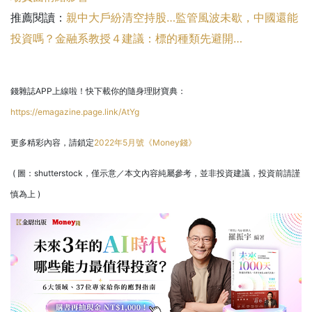
推薦閱讀：
親中大戶紛清空持股…監管風波未歇，中國還能
投資嗎？金融系教授４建議：標的種類先避開…
錢雜誌APP上線啦！快下載你的隨身理財寶典：
https://emagazine.page.link/AtYg
更多精彩內容，請鎖定
2022年5月號《Money錢》
( 圖：shutterstock，僅示意／本文內容純屬參考，並非投資建議，投資前請謹
慎為上 )