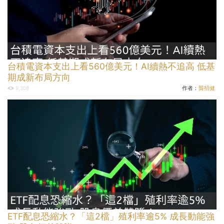
台積電資本支出上看560億美元！AI續熱不追高 低基
期成新布局方向
作者：
龔招健
9,308
ETF配息恐縮水？「這2檔」殖利率逾5% 成長動能強