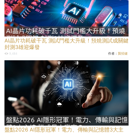
AI晶片功耗破千瓦 測試門檻大升級！預燒測試成關鍵
封測3雄迎爆發
作者：
龔招健
9,484
盤點2026 AI隱形冠軍！電力、傳輸與記憶體3大主