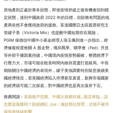
房地產則正處於寒冬狀態，即使疫情舒緩之後有機會回到穩
定狀態，達到中國政府 2022 年的目標，但財務有問題的地
產商依然不會獲得政府的援救。
富達國際亞太區股票研究主
管繆子美（Victoria Mio）也提醒中國短期存在風險，
PGIM 保德信中國中小基金經理人張玉佩則進一步指出，經
濟修復程度攸關 A 股走勢，俄烏戰爭、聯準會（Fed）升息
等外部干擾因素持續，中國境內疫情形勢嚴峻，整體經濟下
行壓力大，市場可能在較長時間內維持震盪打底格局。
中長
期除關注中國經濟的表現外，繆子美強調要特別留意後續美
國經濟情況，若美國經濟陷入停滯甚至衰退，新興市場國家
的經濟就可能二次探底，對中國經濟也是再次落井下石。
推薦閱讀：
美股散戶悲觀、中國大規模封城…股災來臨，該
怎麼逆風獲利？財經網紅 Joe：做好部位管理，才能不被市
場負面情緒影響