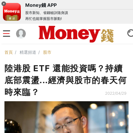
Money錢 APP
股市新知、省錢秘訣隨身讀
再忙也能掌握股市脈動!
首頁
精選頻道
股市
陸港股 ETF 還能投資嗎？持續
底部震盪...經濟與股市的春天何
時來臨？
2022/04/29