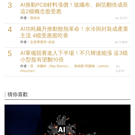
AI推動PCB材料漲價！玻纖布、銅箔翻倍成長
這2檔概念股受惠
作者：
股他命
6,122
AI功耗飆升推動散熱革命！水冷與封裝成產業
主流 4檔受惠股吃香
作者：
韭菜畢業班-叔叔
5,864
AI軍備競賽進入下半場！不只輝達能漲 這3檔
小型股有望翻10倍
作者：
雷．布蘭科（Ray Blanco）、詹姆斯‧阿圖徹（James
Altucher）
5,678
猜你喜歡