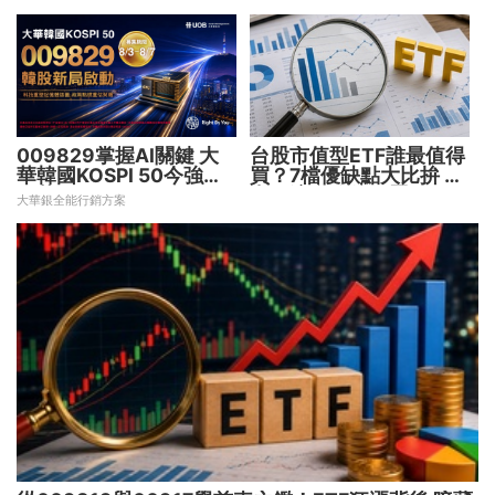
009829掌握AI關鍵 大
台股市值型ETF誰最值得
華韓國KOSPI 50今強勢
買？7檔優缺點大比拚 找
開募
出最適合你的配置
大華銀全能行銷方案