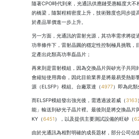
隨著CPO時代到來，光通訊供應鏈受惠幅度大不
的橋梁，隨製程精密度上升，技術難度也同步提高
於產品單價進一步上升。
另一方面，光通訊的雷射光源，其功率需求將從過往
功率條件下，雷射晶圓的穩定性控制極具挑戰，
定產出此類高功率磊晶片；
再來則是雷射模組，因為交換晶片與矽光子共同
會縮短使用壽命，因此目前業界是將最易受熱影
源（ELSFP）模組。台廠眾達（
4977
）即為此類
而ELSFP模組發出強光後，需透過波若威（
3163
能」輸送到矽光子晶片裡。最後則是將交換晶片
KY（
6451
），以及提供主要測試設備的旺矽（
6
由於光通訊為相對明確的成長題材，部分公司估值