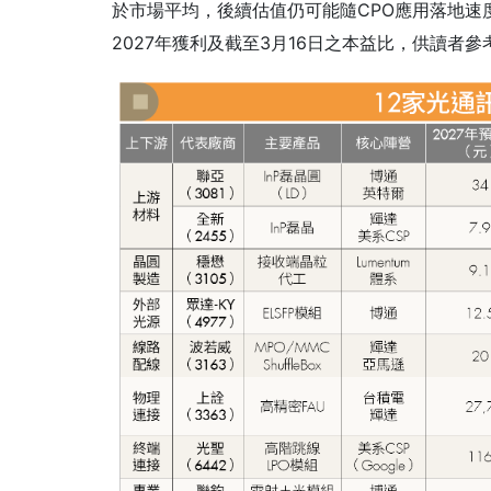
於市場平均，後續估值仍可能隨CPO應用落地速度
2027年獲利及截至3月16日之本益比，供讀者參