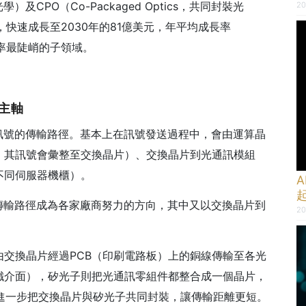
CPO（Co-Packaged Optics，共同封裝光
20
元，快速成長至2030年的81億美元，年平均成長率
斜率最陡峭的子領域。
主軸
訊號的傳輸路徑。基本上在訊號發送過程中，會由運算晶
，其訊號會彙整至交換晶片）、交換晶片到光通訊模組
不同伺服器機櫃）。
A
傳輸路徑成為各家廠商努力的方向，其中又以交換晶片到
20
交換晶片經過PCB（印刷電路板）上的銅線傳輸至各光
纖介面），矽光子則把光通訊零組件都整合成一個晶片，
進一步把交換晶片與矽光子共同封裝，讓傳輸距離更短。