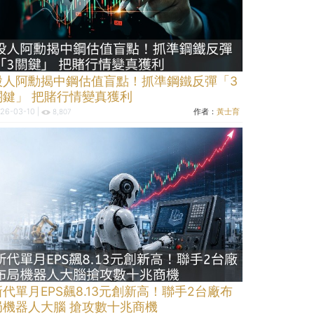
股人阿勳揭中鋼估值盲點！抓準鋼鐵反彈「3
關鍵」 把賭行情變真獲利
26-03-10 |
作者：
黃士育
8,807
新代單月EPS飆8.13元創新高！聯手2台廠布
局機器人大腦 搶攻數十兆商機