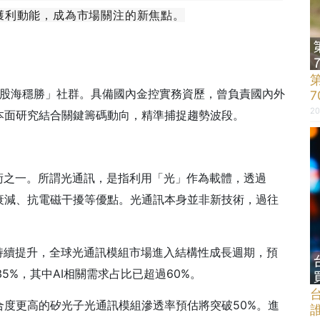
獲利動能，成為市場關注的新焦點。
lson股海穩勝」社群。具備國內金控實務資歷，曾負責國內外
20
本面研究結合關鍵籌碼動向，精準捕捉趨勢波段。
術之一。所謂光通訊，是指利用「光」作為載體，透過
衰減、抗電磁干擾等優點。光通訊本身並非新技術，過往
。
持續提升，全球光通訊模組市場進入結構性成長週期，預
35%，其中AI相關需求占比已超過60%。
度更高的矽光子光通訊模組滲透率預估將突破50%。進