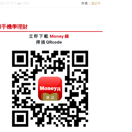
26-07-21 |
作者：
溫正中
1,479
用手機學理財
立 即 下 載
Money 錢
掃 描 QRcode