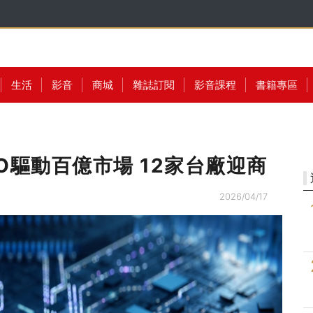
生活
影音
商城
雜誌訂閱
影音課程
書籍專區
O驅動百億市場 12家台廠迎商
2026/04/17