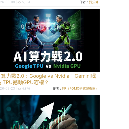
26-06-08 |
作者：
龔招健
5,554
I算力戰2.0：Google vs Nvidia！Gemini崛
起 TPU撼動GPU霸權？
26-02-23 |
作者：
KP（FOMO研究院板主）
4,876