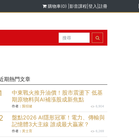
購物車(0)
|
影音課程
|
登入
|
註冊
近期熱門文章
中東戰火推升油價！股市震盪下 低基
期原物料與AI補漲股成新焦點
作者：
龔招健
6,904
盤點2026 AI隱形冠軍！電力、傳輸與
記憶體3大主線 誰成最大贏家？
作者：
黃士育
6,269