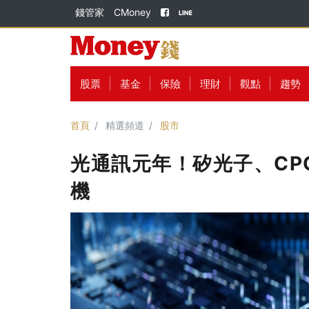
錢管家
CMoney
股票
基金
保險
理財
觀點
趨勢
首頁
精選頻道
股市
光通訊元年！矽光子、CP
機