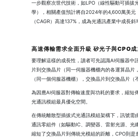
一步觀察次世代技術，如LPO（線性驅動可插拔光學）及
學），相關產值預計將自2024年的4,600萬美
（CAGR）高達137%，成為光通訊產業中成長
高速傳輸需求全面升級
矽光子與CPO
成
要理解這樣的成長性，讀者可先認識AI伺服器中
片到交換晶片（同一伺服器機櫃內的各運算晶片
（同一個伺服器機櫃），交換晶片到交換晶片（
為因應AI伺服器對傳輸速度與功耗的要求，縮短
光通訊模組最具優化空間。
在傳統離散型插拔式光通訊模組架構下，訊號需由
通訊零組件（如驅動IC、調變器、雷射光源、光
縮短了交換晶片到傳統光模組的距離，CPO則是