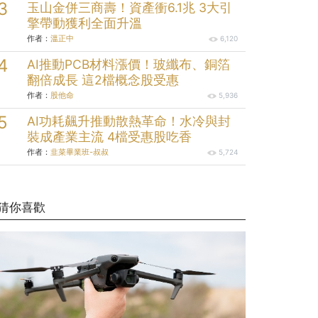
玉山金併三商壽！資產衝6.1兆 3大引
擎帶動獲利全面升溫
作者：
溫正中
6,120
AI推動PCB材料漲價！玻纖布、銅箔
翻倍成長 這2檔概念股受惠
作者：
股他命
5,936
AI功耗飆升推動散熱革命！水冷與封
裝成產業主流 4檔受惠股吃香
作者：
韭菜畢業班-叔叔
5,724
猜你喜歡