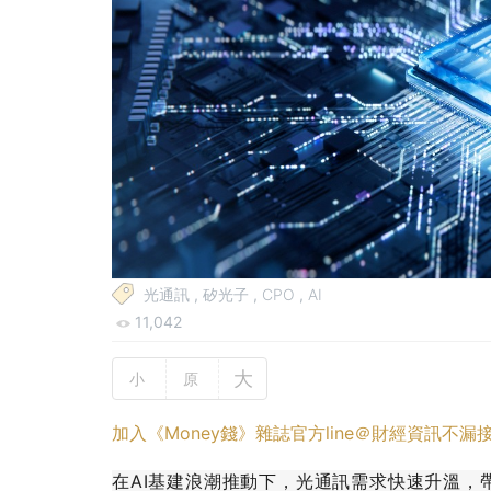
光通訊
,
矽光子
,
CPO
,
AI
11,042
大
小
原
加入《Money錢》雜誌官方line＠財經資訊不漏
在AI基建浪潮推動下，光通訊需求快速升溫，