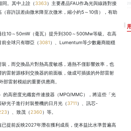
相同。其中上詮（
3363
）主要產品FAU作為光與線路對接
20
（容許誤差由微米降至次微米，縮小約5～10倍），有助
10～50mW（毫瓦）提升到300～500Mw等級。在高
目前全球只有聯亞（
3081
）、Lumentum等少數廠商能穩
封裝，而交換晶片對熱高度敏感，過熱不僅影響效率，也
響的雷射源移到交換器的前面板，做成可插拔的外部雷射
外部雷射模組的重要供應商。
）的高密度光纖套件連接器（MPO/MMC），將這些「光
與矽光子進行封裝整機的日月光（
3711
）、訊芯-
223
）、致茂（
2360
）等。
已提前反映2027年潛在獲利成長，使本益比水準普遍高