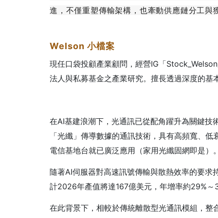
進，不僅重塑傳輸架構，也牽動供應鏈分工與
Welson
小檔案
現任口袋投顧產業顧問，經營IG「Stock_We
法人與私募基金之產業研究。擅長透過深度的基
在AI基建浪潮下，光通訊已從配角躍升為關鍵技
「光纖」傳導數據的通訊技術，具有高頻寬、低
電信基地台就已廣泛應用（家用光纖固網即是）
隨著AI伺服器對高速訊號傳輸與散熱效率的要求
計2026年產值將達167億美元，年增率約29%～
在此背景下，相較於傳統離散型光通訊模組，整合