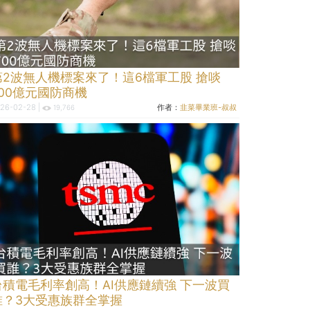
第2波無人機標案來了！這6檔軍工股 搶啖
700億元國防商機
26-02-28 |
作者：
韭菜畢業班-叔叔
19,766
台積電毛利率創高！AI供應鏈續強 下一波買
誰？3大受惠族群全掌握