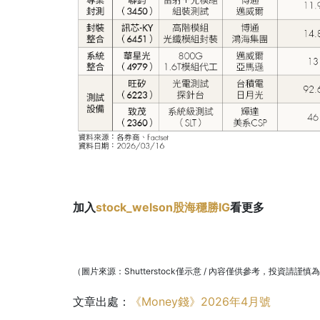
加入
stock_welson股海穩勝IG
看更多
（圖片來源：Shutterstock僅示意 / 內容僅供參考，投資請謹慎
文章出處：
《Money錢》2026年4月號