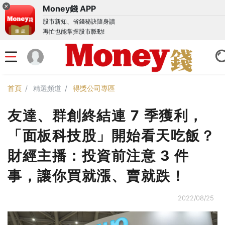
Money錢 APP
股市新知、省錢秘訣隨身讀
再忙也能掌握股市脈動!
首頁
精選頻道
得獎公司專區
友達、群創終結連 7 季獲利，
「面板科技股」開始看天吃飯？
財經主播：投資前注意 3 件
事，讓你買就漲、賣就跌！
2022/08/25