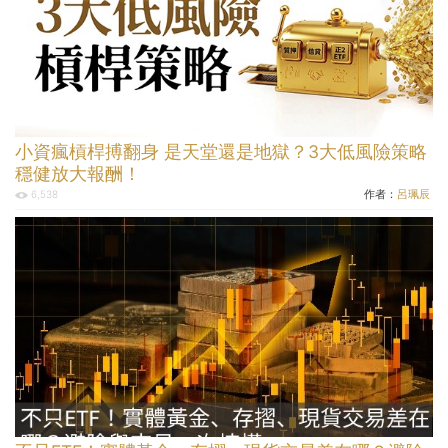
小資瘋槓桿搏翻身 是天堂還是地獄？3大低風險策略
穩健放大報酬！
作者：
呂珮辰
6,538