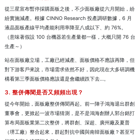
從三星宣布暫停採購面板之後，不少面板廠從六月開始，紛
紛實施減產。根據 CINNO Research 投產調研數據，6 月
液晶面板產線平均產能利用率降至八成以下、約 76%。
（意味著假設 100 台機器若生產量都一樣，大概只開 76 台
生產～）
站在面板廠立場，工廠已經減產、面板價格不應該再降，但
對下游客戶來說，市場需求依然不好，因此現在大多研調機
構看第三季面板價格應該還是會繼續跌下去…。
3. 整併傳聞是否又頻頻出現？
從今年開始，面板廠整併傳聞再起。前一陣子鴻海退出群創
董事會，更掀起一波市場猜測，是不是鴻海創辦人郭台銘打
算布局面板業第二次整併，將群創、深超、廣州廠及夏普
（堺工廠）整合起來，群起對抗中國與南韓面板廠？甚至可