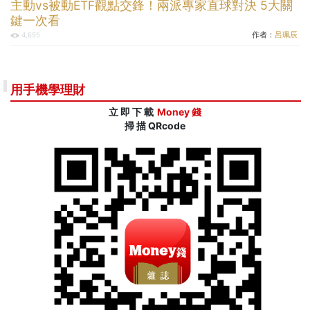
主動vs被動ETF觀點交鋒！兩派專家直球對決 5大關
鍵一次看
作者：
呂珮辰
4,695
用手機學理財
立 即 下 載
Money 錢
掃 描 QRcode