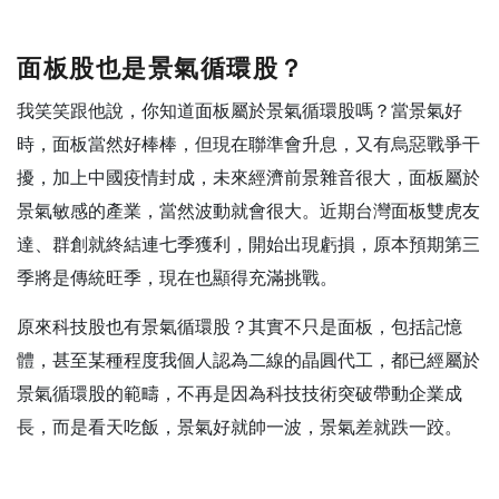
面板股也是景氣循環股？
我笑笑跟他說，你知道面板屬於景氣循環股嗎？當景氣好
時，面板當然好棒棒，但現在聯準會升息，又有烏惡戰爭干
擾，加上中國疫情封成，未來經濟前景雜音很大，面板屬於
景氣敏感的產業，當然波動就會很大。近期台灣面板雙虎友
達、群創就終結連七季獲利，開始出現虧損，原本預期第三
季將是傳統旺季，現在也顯得充滿挑戰。
原來科技股也有景氣循環股？其實不只是面板，包括記憶
體，甚至某種程度我個人認為二線的晶圓代工，都已經屬於
景氣循環股的範疇，不再是因為科技技術突破帶動企業成
長，而是看天吃飯，景氣好就帥一波，景氣差就跌一跤。