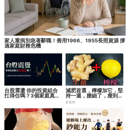
家人重病別急著辭職！善用1966、1955長照資源 撐
過家庭財務危機
台股震盪 你的投資組合
減肥首選，檸檬加它，堅
扛得住嗎？3個家庭真實
持一週，腰細了，瘦到你
故事 揭開資產配置致命
懷疑人生
新素簡
傷