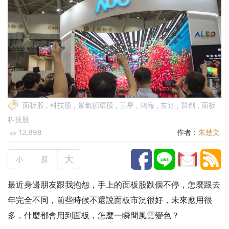
面板股
,
科技股
,
景氣循環股
,
三星
,
鴻海
,
友達
,
群創
,
面板
科技股
12,898
作者：
朱楚文
大
小
原
最近身邊朋友跟我抱怨，手上的面板股跌個不停，怎麼跟去
年完全不同，前些時候不還說面板市況很好，未來應用很
多，什麼都會用到面板，怎麼一瞬間風雲變色？