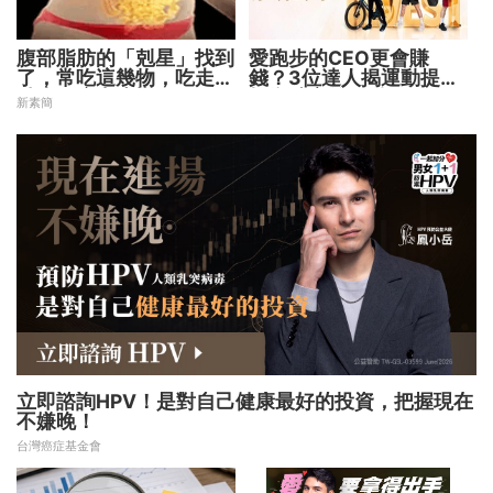
腹部脂肪的「剋星」找到
愛跑步的CEO更會賺
了，常吃這幾物，吃走大
錢？3位達人揭運動提升
肚囊，瘦出小蠻腰
投資勝率的關鍵！
新素簡
立即諮詢HPV！是對自己健康最好的投資，把握現在
不嫌晚！
台灣癌症基金會