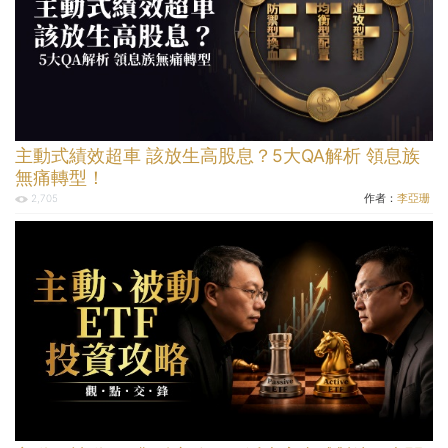
主動式績效超車 該放生高股息？5大QA解析 領息族
無痛轉型！
作者：
李亞珊
2,705