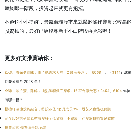
屬於哪一階段，投資起來就更有把握。
不過也小小提醒，景氣循環股本來就屬於操作難度比較高的
投資標的，最好已經脫離新手小白階段再挑戰喔！
更多好文推薦給你：
低碳、環保受青睞，電子紙需求大增！2 廠商受惠：（
8069
）、（
3141
）成長
動能延續至 2023 年！
全球「晶片荒」難解，成熟製程供不應求…16 家台廠受惠：
2454
、
6104
你持
有哪一檔？
楊禮軒超強投資組合，持股市值7個月成長8%，股災來也能穩穩賺
定存股好還是景氣循環股好？低價買，不錯殺，存股族搶賺貿易戰財
投資致富 先看懂景氣循環