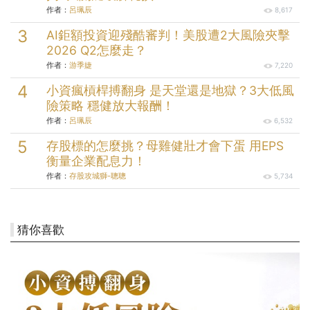
作者：
呂珮辰
8,617
AI鉅額投資迎殘酷審判！美股遭2大風險夾擊
2026 Q2怎麼走？
作者：
游季婕
7,220
小資瘋槓桿搏翻身 是天堂還是地獄？3大低風
險策略 穩健放大報酬！
作者：
呂珮辰
6,532
存股標的怎麼挑？母雞健壯才會下蛋 用EPS
衡量企業配息力！
作者：
存股攻城獅-聰聰
5,734
猜你喜歡