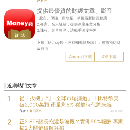
APP
提供最優質的財經文章、影音
1.股市、保險、房地產，掌握最新財經動態
2.專家、名人駐站，提供深度產業分析
3.課程、影音專區，讓動手深度學習
下載【Money錢 - 理財知識隨身讀】，提前預約財
富自由！
Android下載
iOS下載
近期熱門文章
從「投機」到「全球市場擁抱」！比特幣突
破2,000萬顆 產量剩5% 稀缺時代將來臨
作者：
鬼才阿水
8,762
正2 ETF該長抱還是波段？實測55%報酬 專家
揭2大關鍵破解耗損！