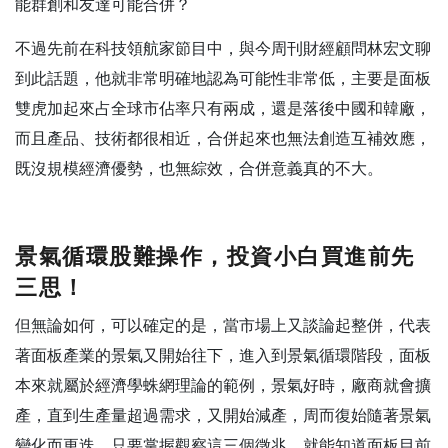
能群創和友達可能合併？
不過先前在科技領航家節目中，與今周刊財經顧問林宏文聊
到此話題，他就非常明確地認為可能性非常低，主要是面板
雙虎加起來占全球市佔率只有兩成，還是落後中國和韓廠，
而且產品、技術都很相近，合併起來也無法創造互補效應，
既沒規模經濟優勢，也無綜效，合併意義真的不大。
景氣循環股難操作，投資小白買進前先
三思！
但無論如何，可以確定的是，當市場上又談論起整併，代表
著面板產業的景氣又開始往下，進入到景氣循環階段，面板
本來就屬於經濟學蛛網理論的範例，景氣好時，廠商就會擴
產，直到生產量超過需求，又開始減產，周而復始隨著景氣
變化而更迭，只要掌握觀察這三個徵兆，就能知道面板目前