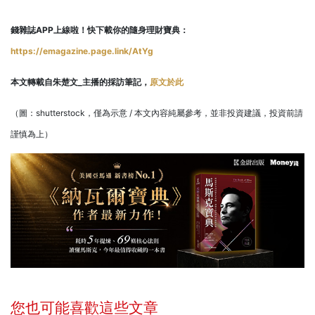
錢雜誌APP上線啦！快下載你的隨身理財寶典：
https://emagazine.page.link/AtYg
本文轉載自朱楚文_主播的採訪筆記，
原文於此
（圖：shutterstock，僅為示意 / 本文內容純屬參考，並非投資建議，投資前請
謹慎為上）