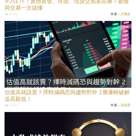
不只ETF！實體黃金、存摺、現貨交易差在哪？避險
與交易一次搞懂
作者：
呂珮辰
9,786
估值高就該賣？擇時減碼恐與趨勢對幹 2層邏輯破解
追高殺低！
作者：
清流君
5,327