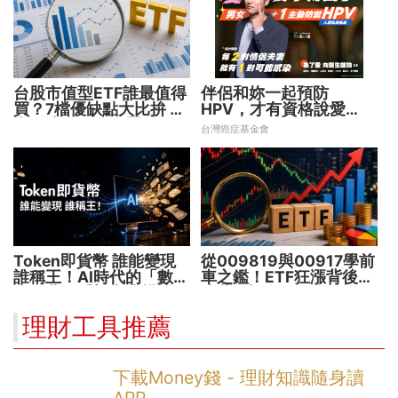
台股市值型ETF誰最值得
伴侶和妳一起預防
買？7檔優缺點大比拚 找
HPV，才有資格說愛
出最適合你的配置
妳！
台灣癌症基金會
Token即貨幣 誰能變現
從009819與00917學前
誰稱王！AI時代的「數位
車之鑑！ETF狂漲背後
水電費」重塑商業模式
暗藏2大溢價陷阱
理財工具推薦
下載Money錢 - 理財知識隨身讀