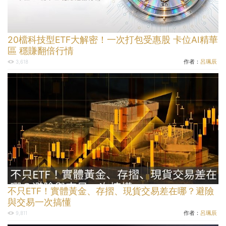
20檔科技型ETF大解密！一次打包受惠股 卡位AI精華
區 穩賺翻倍行情
作者：
呂珮辰
3,618
不只ETF！實體黃金、存摺、現貨交易差在哪？避險
與交易一次搞懂
作者：
呂珮辰
9,811