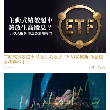
主動式績效超車 該放生高股息？5大QA解析 領息族
無痛轉型！
作者：
李亞珊
2,731