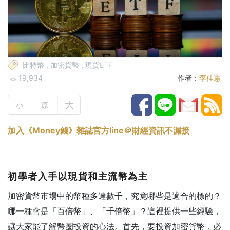
比特幣
,
加密貨幣
,
現貨ETF
19,934
作者：
李佳憲
大
小
原
加入《Money錢》雜誌官方line＠財經資訊不漏接
初學者入手以現貨和主流幣為主
加密貨幣市場中的幣種多達數千，究竟哪些是適合的標的？
哪一種會是「百倍幣」、「千倍幣」？這裡提供一些經驗，
讓大家能了解幣圈投資的心法。首先，要投資加密貨幣，必