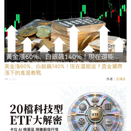
黃金漲60%、白銀飆140%！現在還能追？貴金屬齊
漲下的進退教戰
作者：
呂珮辰
4,527