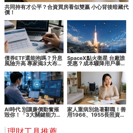
共同持有才公平？合資買房看似雙贏 小心背後暗藏代
價！
債券ETF還能抱嗎？升息
SpaceX點火衛星 台廠誰
風險升高 專家揭3大布局
受惠？成本驟降用戶暴增
方向靈活應對
華通、穩懋享紅利！
AI時代 別讓廉價勤奮摧
家人重病別急著辭職！善
毀你！「3大關鍵能力」
用1966、1955長照資源
決定職場身價
撐過家庭財務危機
理財工具推薦