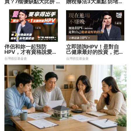
買？7檔優缺點大比拚 找
贈稅修法3大重點 防堵惡
出最適合你的配置
意避稅！
伴侶和妳一起預防
立即諮詢HPV！是對自
HPV，才有資格說愛
己健康最好的投資，把握
妳！
現在不嫌晚！
台灣癌症基金會
台灣癌症基金會