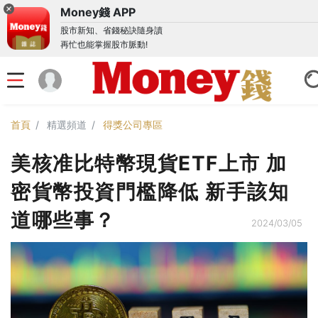
Money錢 APP
股市新知、省錢秘訣隨身讀
再忙也能掌握股市脈動!
首頁
精選頻道
得獎公司專區
美核准比特幣現貨ETF上市 加
密貨幣投資門檻降低 新手該知
道哪些事？
2024/03/05