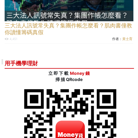
三大法人訊號常失真？集團作帳怎麼看？肌肉書僮教
你讀懂籌碼真假
作者：
黃士育
4,451
用手機學理財
立 即 下 載
Money 錢
掃 描 QRcode