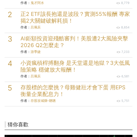
作者：
鬼才阿水
8,779
正2 ETF該長抱還是波段？實測55%報酬 專家
揭2大關鍵破解耗損！
作者：
呂珮辰
8,654
AI鉅額投資迎殘酷審判！美股遭2大風險夾擊
2026 Q2怎麼走？
作者：
游季婕
7,233
小資瘋槓桿搏翻身 是天堂還是地獄？3大低風
險策略 穩健放大報酬！
作者：
呂珮辰
6,581
存股標的怎麼挑？母雞健壯才會下蛋 用EPS
衡量企業配息力！
作者：
存股攻城獅-聰聰
5,751
猜你喜歡