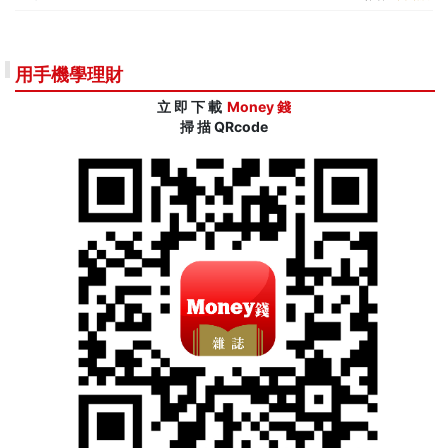
用手機學理財
立 即 下 載
Money 錢
掃 描 QRcode