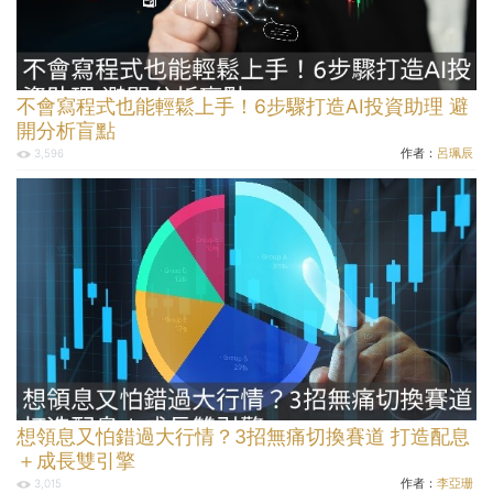
不會寫程式也能輕鬆上手！6步驟打造AI投資助理 避
開分析盲點
作者：
呂珮辰
3,596
想領息又怕錯過大行情？3招無痛切換賽道 打造配息
＋成長雙引擎
作者：
李亞珊
3,015