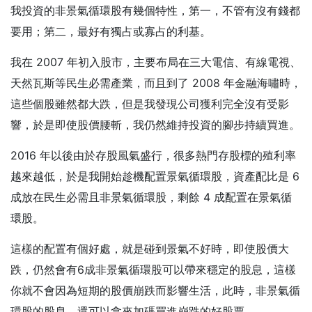
我投資的非景氣循環股有幾個特性，第一，不管有沒有錢都
要用；第二，最好有獨占或寡占的利基。
我在 2007 年初入股市，主要布局在三大電信、有線電視、
天然瓦斯等民生必需產業，而且到了 2008 年金融海嘯時，
這些個股雖然都大跌，但是我發現公司獲利完全沒有受影
響，於是即使股價腰斬，我仍然維持投資的腳步持續買進。
2016 年以後由於存股風氣盛行，很多熱門存股標的殖利率
越來越低，於是我開始趁機配置景氣循環股，資產配比是 6
成放在民生必需且非景氣循環股，剩餘 4 成配置在景氣循
環股。
這樣的配置有個好處，就是碰到景氣不好時，即使股價大
跌，仍然會有6成非景氣循環股可以帶來穩定的股息，這樣
你就不會因為短期的股價崩跌而影響生活，此時，非景氣循
環股的股息，還可以拿來加碼買進崩跌的好股票。