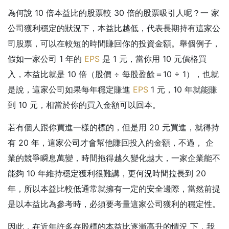
為何說 10 倍本益比的股票較 30 倍的股票吸引人呢？一 家
公司獲利穩定的狀況下，本益比越低，代表長期持有這家公
司股票，可以在較短的時間賺回你的投資金額。舉個例子，
假如一家公司 1 年的
EPS
是 1 元，當你用 10 元價格買
入，本益比就是 10 倍（股價 ÷ 每股盈餘＝10 ÷ 1），也就
是說，這家公司如果每年穩定賺進
EPS
1 元，10 年就能賺
到 10 元，相當於你的買入金額可以回本。
若有個人跟你買進一樣的標的，但是用 20 元買進，就得持
有 20 年，這家公司才會幫他賺回投入的金額，不過， 企
業的競爭瞬息萬變，時間拖得越久變化越大，一家企業能不
能夠 10 年維持穩定獲利很難講，更何況時間拉長到 20
年，所以本益比較低通常就擁有一定的安全邊際，當然前提
是以本益比為參考時，必須要考量這家公司獲利的穩定性。
因此，在近年許多存股標的本益比逐漸高升的情況 下，我