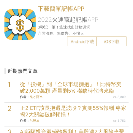
下載簡單記帳APP
2022火速竄起記帳APP
3秒記一筆！迅速找出財務漏洞
介面清爽、無廣告、不惱人
Android下載
iOS下載
近期熱門文章
從「投機」到「全球市場擁抱」！比特幣突
破2,000萬顆 產量剩5% 稀缺時代將來臨
作者：
鬼才阿水
8,809
正2 ETF該長抱還是波段？實測55%報酬 專家
揭2大關鍵破解耗損！
作者：
呂珮辰
8,753
AI鉅額投資迎殘酷審判！美股遭2大風險夾擊