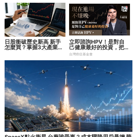
日股衝破歷史新高 新手
立即諮詢HPV！是對自
怎麼買？掌握3大產業、
己健康最好的投資，把握
2大指數 補足配置缺口！
現在不嫌晚！
台灣癌症基金會
SpaceX點火衛星 台廠誰受惠？成本驟降用戶暴增 華