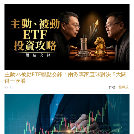
主動vs被動ETF觀點交鋒！兩派專家直球對決 5大關
鍵一次看
作者：
呂珮辰
4,758