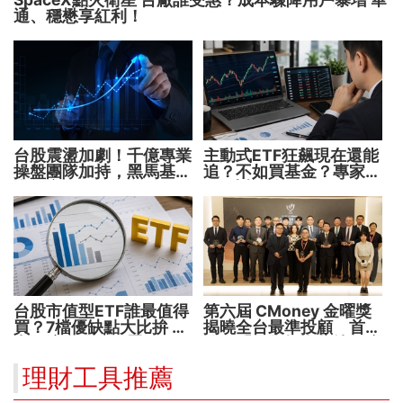
通、穩懋享紅利！
台股震盪加劇！千億專業
主動式ETF狂飆現在還能
操盤團隊加持，黑馬基金
追？不如買基金？專家親
全面突圍
解5大疑問！
台股市值型ETF誰最值得
第六屆 CMoney 金曜獎
買？7檔優缺點大比拚 找
揭曉全台最準投顧 首度
出最適合你的配置
公開「零售投資數據」應
用 助攻投顧、投信打造
理財工具推薦
下一代