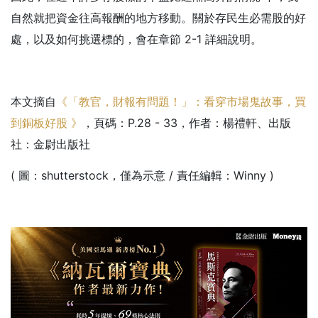
自然就把資金往高報酬的地方移動。關於存民生必需股的好
處，以及如何挑選標的，會在章節 2-1 詳細說明。
本文摘自
《「教官，財報有問題！」：看穿市場鬼故事，買
到銅板好股
》
，頁碼：P.28 - 33，作者：楊禮軒、出版
社：金尉出版社
( 圖：shutterstock，僅為示意 / 責任編輯：Winny )