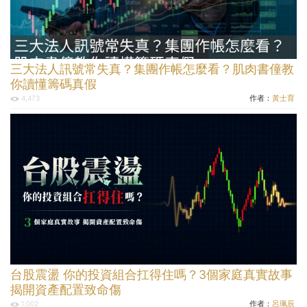
三大法人訊號常失真？集團作帳怎麼看？肌肉書僮教
你讀懂籌碼真假
作者：
黃士育
4,473
台股震盪 你的投資組合扛得住嗎？3個家庭真實故事
揭開資產配置致命傷
作者：
呂珮辰
1,002