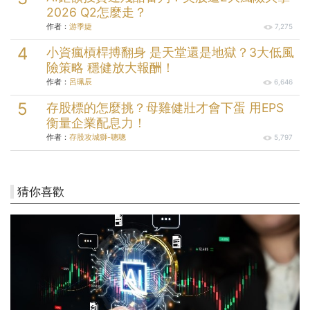
2026 Q2怎麼走？
作者：
游季婕
7,275
小資瘋槓桿搏翻身 是天堂還是地獄？3大低風
險策略 穩健放大報酬！
作者：
呂珮辰
6,646
存股標的怎麼挑？母雞健壯才會下蛋 用EPS
衡量企業配息力！
作者：
存股攻城獅-聰聰
5,797
猜你喜歡