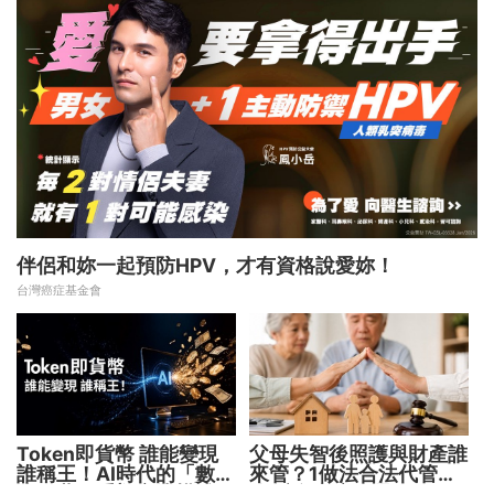
伴侶和妳一起預防HPV，才有資格說愛妳！
台灣癌症基金會
Token即貨幣 誰能變現
父母失智後照護與財產誰
誰稱王！AI時代的「數位
來管？1做法合法代管財
水電費」重塑商業模式
務 避免家庭風暴！