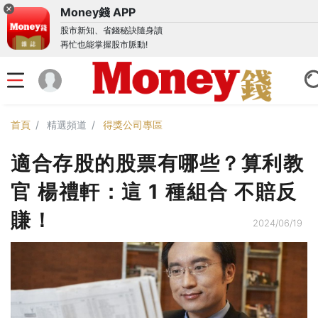
Money錢 APP
股市新知、省錢秘訣隨身讀
再忙也能掌握股市脈動!
首頁
精選頻道
得獎公司專區
適合存股的股票有哪些？算利教
官 楊禮軒：這 1 種組合 不賠反
賺！
2024/06/19