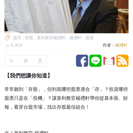
股市
,
存股
,
算利教官楊禮軒
,
楊禮軒
,
股票
5,459
作者：
楊禮軒
大
小
原
【我們想讓你知道】
常常聽到「存股」，但到底哪些股票適合「存」？投資哪些
股票只是在「投機」？讓算利教官楊禮軒帶你從基本面、財
報，看穿台股市場，找出存股最佳組合！
文 / 算利教官 楊禮軒