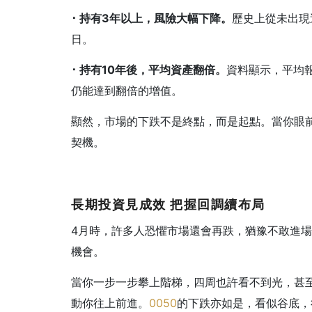
･
持有3
年以上，風險大幅下降。
歷史上從未出現
日。
･
持有10
年後，平均資產翻倍。
資料顯示，平均
仍能達到翻倍的增值。
顯然，市場的下跌不是終點，而是起點。當你眼
契機。
長期投資見成效
把握回調續布局
4月時，許多人恐懼市場還會再跌，猶豫不敢進
機會。
當你一步一步攀上階梯，四周也許看不到光，甚
動你往上前進。
0050
的下跌亦如是，看似谷底，