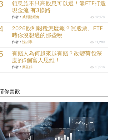
領息族不只高股息可以選！靠ETF打造
現金流 有3條路
作者：
威利財經角
12,178
2026股利報稅怎麼報？買股票、ETF
時你沒想過的那些稅
作者：
沈以寧
11,299
有錢人為何越來越有錢？改變荷包深
度的5個富人思維！
作者：
葉芷娟
10,916
猜你喜歡