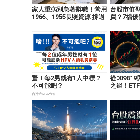
家人重病別急著辭職！善用
台股市值型
1966、1955長照資源 撐過
買？7檔優
家庭財務危機
最適合你
驚！每2男就有1人中標？
從00981
不可能吧？
之鑑！ET
大溢價陷
台灣癌症基金會