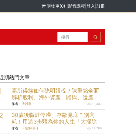
購物車(0)
|
影音課程
|
登入
|
註冊
近期熱門文章
高所得族如何聰明報稅？陳重銘全面
解析股利、海外資產、贈與、遺產報
稅規劃
作者：
沈以寧
13,437
30歲後職涯停滯、存款見底？別內
耗！用這3步驟為你的人生「大掃除」
作者：
30節約男子
12,766