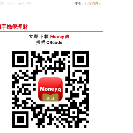
26-03-03 |
作者：
30節約男子
9,990
用手機學理財
立 即 下 載
Money 錢
掃 描 QRcode