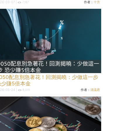
26-03-07 |
作者：
十方
7,187
0050配息別急著花！回測揭曉：少做這一步
恐少賺5倍本金
26-05-24 |
作者：
清流君
8,019