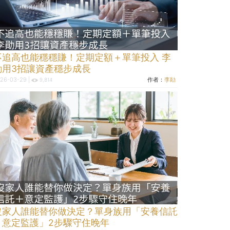
不追高也能穩穩賺！定期定額＋單筆投入 李
勛用3招讓資產穩步成長
26-03-29 |
作者：
李勛
9,814
沒家人誰能替你做決定？單身族用「安養信託
＋意定監護」2步驟守住晚年