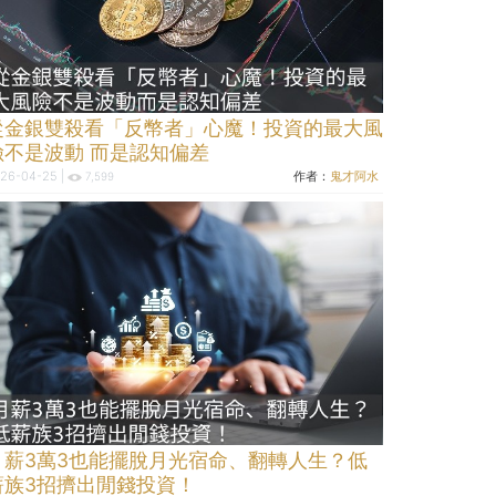
從金銀雙殺看「反幣者」心魔！投資的最大風
險不是波動 而是認知偏差
26-04-25 |
作者：
鬼才阿水
7,599
月薪3萬3也能擺脫月光宿命、翻轉人生？低
薪族3招擠出閒錢投資！