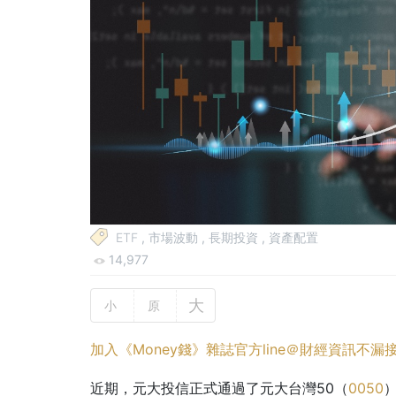
ETF
,
市場波動
,
長期投資
,
資產配置
14,977
大
小
原
加入《Money錢》雜誌官方line＠財經資訊不漏
近期，元大投信正式通過了元大台灣50（
0050