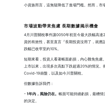
小資族而言，這無疑降低了進場門檻。然而，市
市場波動帶來焦慮
長期數據揭示機會
4月川普關稅事件讓0050年初至今最大跌幅高
資的有效性，甚至直言『長期投資沒用了，就應
跌幅已收窄至約10%。
短期來看，投資人看著帳面虧損，內心難免焦慮
上市以來，出現多次高點下跌超過20%的情況。例如
Covid-19崩盤，以及如今川普關稅。
但數據告訴我們：
･ 1
年內，風險仍在。
帳面可能持續虧損，最糟情
的決定。