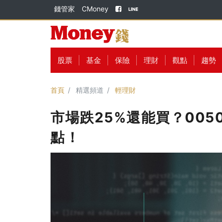
錢管家
CMoney
股票
基金
保險
理財
觀點
趨勢
首頁
精選頻道
輕理財
市場跌25%還能買？005
點！