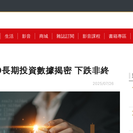
生活
影音
商城
雜誌訂閱
影音課程
書籍專區
0長期投資數據揭密 下跌非終
2025/07/26