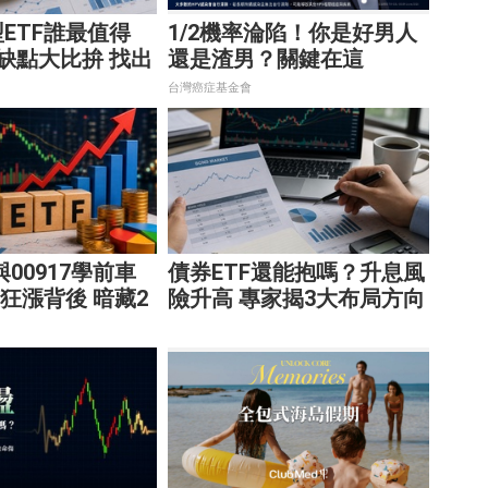
ETF誰最值得
1/2機率淪陷！你是好男人
缺點大比拚 找出
還是渣男？關鍵在這
的配置
台灣癌症基金會
9與00917學前車
債券ETF還能抱嗎？升息風
F狂漲背後 暗藏2
險升高 專家揭3大布局方向
阱
靈活應對