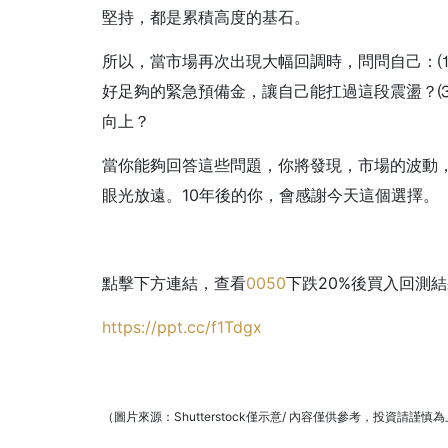
堅持，都是累積高度的基石。
所以，當市場再次出現大幅回調時，問問自己：
好足夠的緊急預備金，讓自己能扛過這段震盪？
向上？
當你能夠回答這些問題，你將發現，市場的波動
眼光放遠。10年後的你，會感謝今天這個選擇。
點擊下方連結，查看
0050
下跌20%後買入回測
https://ppt.cc/f1Tdgx
（圖片來源：Shutterstock僅示意/ 內容僅供參考，投資請謹慎