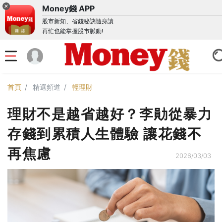
Money錢 APP
股市新知、省錢秘訣隨身讀
再忙也能掌握股市脈動!
首頁
精選頻道
輕理財
理財不是越省越好？李勛從暴力
存錢到累積人生體驗 讓花錢不
再焦慮
2026/03/03