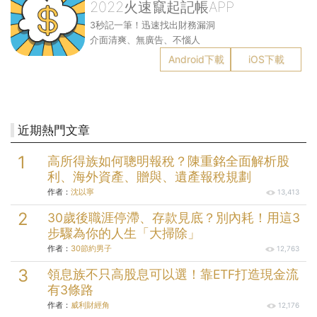
2022火速竄起記帳APP
3秒記一筆！迅速找出財務漏洞
介面清爽、無廣告、不惱人
Android下載
iOS下載
近期熱門文章
高所得族如何聰明報稅？陳重銘全面解析股
利、海外資產、贈與、遺產報稅規劃
作者：
沈以寧
13,413
30歲後職涯停滯、存款見底？別內耗！用這3
步驟為你的人生「大掃除」
作者：
30節約男子
12,763
領息族不只高股息可以選！靠ETF打造現金流
有3條路
作者：
威利財經角
12,176