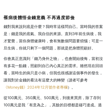
罹病後體悟金錢意義
不再過度節儉
錢對我來說到底是什麼？我時常這樣問自己。當時我的答案
是：錢是我的底氣、我自信的來源。直到3年前生病後，我
才驚覺，當你身體健康時，會有無數個問題要煩惱；可是一
旦生病，你就只剩下一個問題，那就是把身體照顧好。
你會真正意識到「錢乃身外之物」，也會開始後悔，當初沒
有多花一點錢，照顧到自己內心真正的需求。雖然現在回頭
看，當時生的病只是小病，但我也很感謝這個事件的發生，
讓我對於金錢的看法有這麼大的轉變（讀者可參考
《Money錢》2024年12月號作者專欄
）。
從100萬元、350萬元、500萬元，到後來買房，除了存到
100萬元是我「有意為之」，其餘的目標都是碰巧達成。過