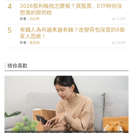
2026股利報稅怎麼報？買股票、ETF時你沒
想過的那些稅
作者：
沈以寧
11,275
有錢人為何越來越有錢？改變荷包深度的5個
富人思維！
作者：
葉芷娟
10,915
猜你喜歡