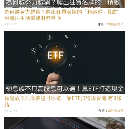
為何越努力越窮？爬出狂買名牌的「精緻窮」陷阱
用減法生活重建財務秩序
作者：
30節約男子
8,853
領息族不只高股息可以選！靠ETF打造現金流 有3條
路
作者：
威利財經角
12,178