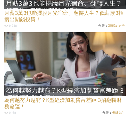
月薪3萬3也能擺脫月光宿命、翻轉人生？低薪族3招
擠出閒錢投資！
作者：
30節約男子
9,988
為何越努力越窮？K型經濟加劇貧富差距 3招翻轉財
務命運！
作者：
卡爾先生
9,168