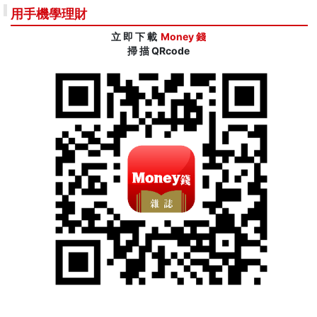
用手機學理財
立 即 下 載
Money 錢
掃 描 QRcode