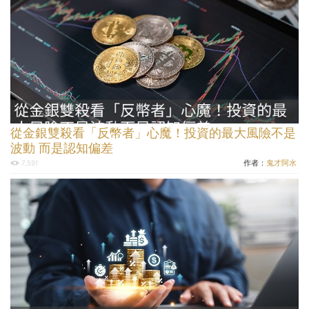
從金銀雙殺看「反幣者」心魔！投資的最大風險不是
波動 而是認知偏差
作者：
鬼才阿水
7,591