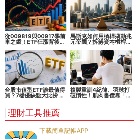
從009819與00917學前
馬斯克如何用槓桿撬動兆
車之鑑！ETF狂漲背後
元帝國？拆解資本槓桿5
暗藏2大溢價陷阱
步驟 看懂財富放大術
台股市值型ETF誰最值得
複製重訓4紀律、羽球打
買？7檔優缺點大比拚 找
破慣性！肌肉書僮靠「動
出最適合你的配置
能交易」穩健穿越牛熊市
理財工具推薦
下載簡單記帳APP