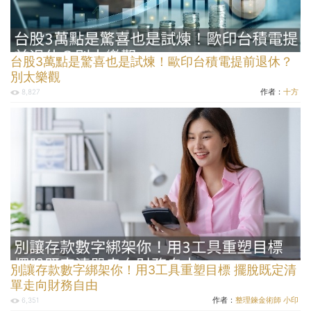
台股3萬點是驚喜也是試煉！歐印台積電提前退休？
別太樂觀
作者：
十方
8,827
別讓存款數字綁架你！用3工具重塑目標 擺脫既定清
單走向財務自由
作者：
整理鍊金術師 小印
6,351