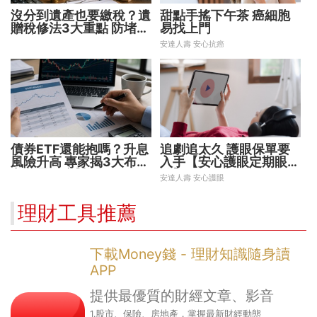
沒分到遺產也要繳稅？遺
甜點手搖下午茶 癌細胞
贈稅修法3大重點 防堵惡
易找上門
意避稅！
安達人壽 安心抗癌
債券ETF還能抱嗎？升息
追劇追太久 護眼保單要
風險升高 專家揭3大布局
入手【安心護眼定期眼睛
方向靈活應對
險】
安達人壽 安心護眼
理財工具推薦
下載Money錢 - 理財知識隨身讀
APP
提供最優質的財經文章、影音
1.股市、保險、房地產，掌握最新財經動態