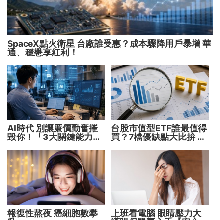
SpaceX點火衛星 台廠誰受惠？成本驟降用戶暴增 華
通、穩懋享紅利！
AI時代 別讓廉價勤奮摧
台股市值型ETF誰最值得
毀你！「3大關鍵能力」
買？7檔優缺點大比拚 找
決定職場身價
出最適合你的配置
報復性熬夜 癌細胞數攀
上班看電腦 眼睛壓力大