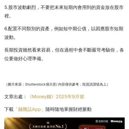
5.股市波動劇烈，不要把未來短期內會用到的資金放在股市
裡。
6.配置不同類別的資產，例如短中期公債，以因應股市短期
波動。
長期投資雖然看來容易，但在過程中會不斷嚴苛考驗你，各
位要做好心理準備。
（圖片來源：Shutterstock僅示意/ 內容僅供參考，投資請謹慎為上）
文章出處：
《Money錢》2025年9月號
下載
「錢雜誌App」
隨時隨地掌握財經脈動