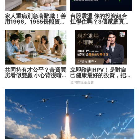
家人重病別急著辭職！善
台股震盪 你的投資組合
用1966、1955長照資源
扛得住嗎？3個家庭真實
撐過家庭財務危機
故事 揭開資產配置致命
傷
共同持有才公平？合資買
立即諮詢HPV！是對自
房看似雙贏 小心背後暗
己健康最好的投資，把握
藏代價！
現在不嫌晚！
台灣癌症基金會