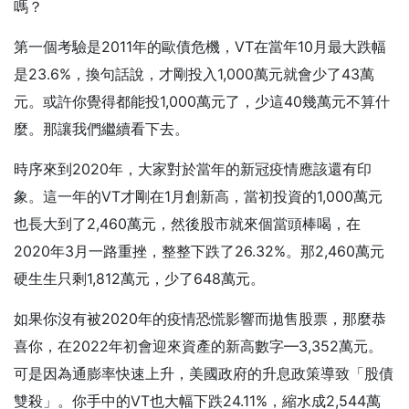
嗎？
第一個考驗是2011年的歐債危機，VT在當年10月最大跌幅
是23.6%，換句話說，才剛投入1,000萬元就會少了43萬
元。或許你覺得都能投1,000萬元了，少這40幾萬元不算什
麼。那讓我們繼續看下去。
時序來到2020年，大家對於當年的新冠疫情應該還有印
象。這一年的VT才剛在1月創新高，當初投資的1,000萬元
也長大到了2,460萬元，然後股市就來個當頭棒喝，在
2020年3月一路重挫，整整下跌了26.32%。那2,460萬元
硬生生只剩1,812萬元，少了648萬元。
如果你沒有被2020年的疫情恐慌影響而拋售股票，那麼恭
喜你，在2022年初會迎來資產的新高數字—3,352萬元。
可是因為通膨率快速上升，美國政府的升息政策導致「股債
雙殺」。你手中的VT也大幅下跌24.11%，縮水成2,544萬