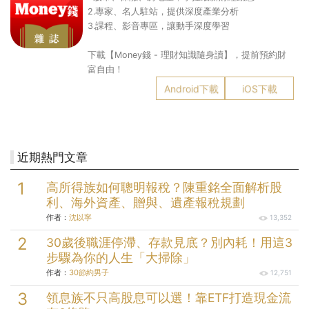
2.專家、名人駐站，提供深度產業分析
3.課程、影音專區，讓動手深度學習
下載【Money錢 - 理財知識隨身讀】，提前預約財
富自由！
Android下載
iOS下載
近期熱門文章
高所得族如何聰明報稅？陳重銘全面解析股
利、海外資產、贈與、遺產報稅規劃
作者：
沈以寧
13,352
30歲後職涯停滯、存款見底？別內耗！用這3
步驟為你的人生「大掃除」
作者：
30節約男子
12,751
領息族不只高股息可以選！靠ETF打造現金流