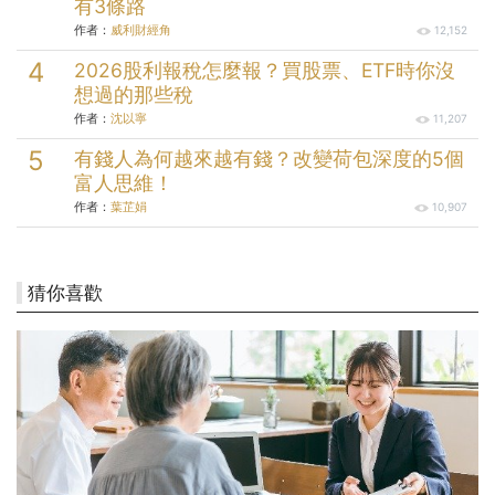
有3條路
作者：
威利財經角
12,152
2026股利報稅怎麼報？買股票、ETF時你沒
想過的那些稅
作者：
沈以寧
11,207
有錢人為何越來越有錢？改變荷包深度的5個
富人思維！
作者：
葉芷娟
10,907
猜你喜歡