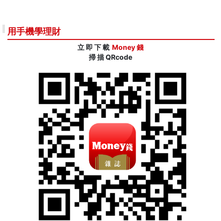
用手機學理財
立 即 下 載
Money 錢
掃 描 QRcode