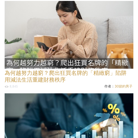
為何越努力越窮？爬出狂買名牌的「精緻窮」陷阱
用減法生活重建財務秩序
作者：
30節約男子
8,845