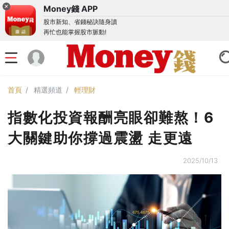
Money錢 APP
股市新知、省錢秘訣隨身讀
再忙也能掌握股市脈動!
首頁
精選頻道
輕理財
指數化投資報酬亮眼卻難熬！6
大關鍵助你撐過震盪 走更遠
2025/10/13