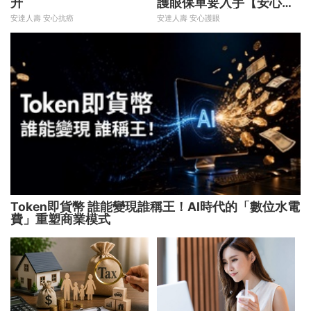
升
護眼保單要入手【安心護
眼定期眼睛險】
安達人壽 安心抗癌
安達人壽 安心護眼
Token即貨幣 誰能變現誰稱王！AI時代的「數位水電
費」重塑商業模式