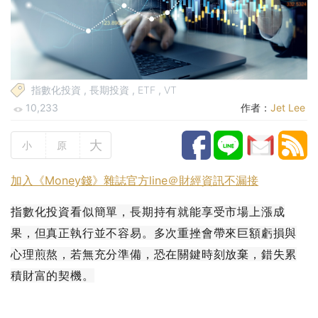
指數化投資
,
長期投資
,
ETF
,
VT
10,233
作者：
Jet Lee
大
小
原
加入《Money錢》雜誌官方line＠財經資訊不漏接
指數化投資看似簡單，長期持有就能享受市場上漲成
果，但真正執行並不容易。多次重挫會帶來巨額虧損與
心理煎熬，若無充分準備，恐在關鍵時刻放棄，錯失累
積財富的契機。