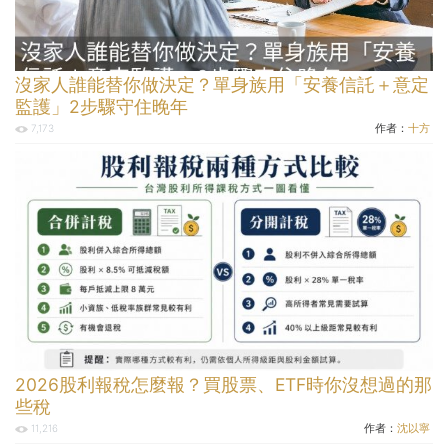
沒家人誰能替你做決定？單身族用「安養信託＋意定
監護」2步驟守住晚年
作者：
十方
7,173
2026股利報稅怎麼報？買股票、ETF時你沒想過的那
些稅
作者：
沈以寧
11,216