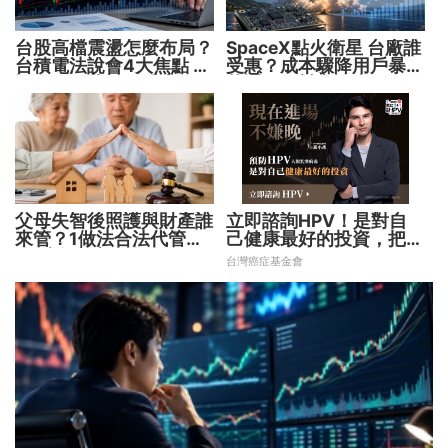
台股高檔震盪怎麼布局？
SpaceX點火衛星 台廠誰
台積電法說會4大焦點 AI
受惠？成本驟降用戶暴增
設備股、蘋概股受惠
華通、穩懋享紅利！
父母失智後照護與財產誰
立即諮詢HPV！是對自
來管？1做法合法代管財
己健康最好的投資，把握
務 避免家庭風暴！
現在不嫌晚！
台灣癌症基金會