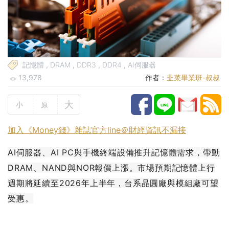
記憶體
,
DRAM
,
DDR3
,
DDR4
,
AI伺服器
13,978
作者：
韭菜畢業班-叔叔
大
小
原
加入《Money錢》雜誌官方line＠財經資訊不漏接
AI伺服器、AI PC與手機終端設備推升記憶體需求，帶動
DRAM、NAND與NOR報價上漲。市場預期記憶體上行
週期將延續至2026年上半年，台系晶圓廠與模組廠可望
受惠。