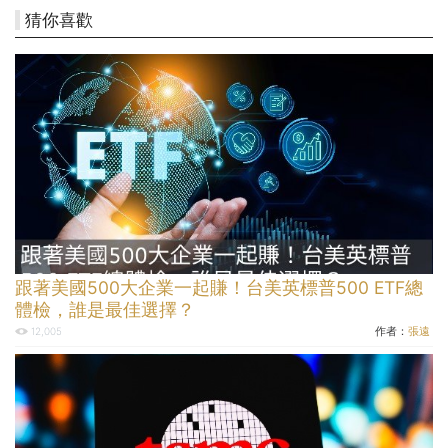
猜你喜歡
跟著美國500大企業一起賺！台美英標普500 ETF總
體檢，誰是最佳選擇？
作者：
張遠
12,005