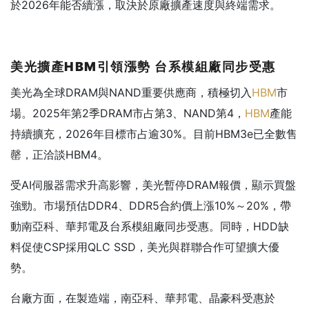
於2026年能否續漲，取決於原廠擴產速度與終端需求。
美光擴產HBM
引領漲勢
台系模組廠同步受惠
美光為全球DRAM與NAND重要供應商，積極切入
HBM
市
場。2025年第2季DRAM市占第3、NAND第4，
HBM
產能
持續擴充，2026年目標市占逾30%。目前HBM3e已全數售
罄，正洽談HBM4。
受AI伺服器需求升高影響，美光暫停DRAM報價，顯示買盤
強勁。市場預估DDR4、DDR5合約價上漲10%～20%，帶
動南亞科、華邦電及台系模組廠同步受惠。同時，HDD缺
料促使CSP採用QLC SSD，美光與群聯合作可望擴大優
勢。
台廠方面，在製造端，南亞科、華邦電、晶豪科受惠於