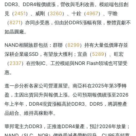
DDR3、DDR4報價續漲，營收與毛利改善。模組端包括創
見（
2451
）、威剛（
3260
）、十銓（
4967
）、宇瞻
（
8271
）亦同步受惠，但由於DDR5漲幅有限，整體貢獻不
如晶圓廠。
NAND相關族群包括：群聯（
8299
）持有大量低價庫存並
深耕企業級SSD，有望放大獲利；宜鼎（
5289
）、旺宏
（
2337
）在控制IC、工控模組與NOR Flash領域也可望受
惠。
進一步分析各家公司營運展望。南亞科在2025年第3季轉
盈，主因出貨回升與報價上漲。公司預期報價續漲至2026
年上半年，DDR4現貨漲幅高於DDR3、DDR5，將調整產
品組合、維持高稼動率。
華邦電主力DDR3，正推進DDR4量產，預計2026年放量；
NAND（SLC、NOR）價格受減產帶動回升。CUBE高頻寬