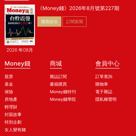
《Money錢》2026年8月號第227期
優惠組合
訂閱當期
2026 年08月
Money錢
商城
會員中心
股票
雜誌訂閱
訂單查詢
基金
書籍購買
購物車
保險
Money錢特刊
電子雜誌
房地產
Money錢學院
隱私權聲明
輕理財
封面故事
特別企劃
女人變有錢