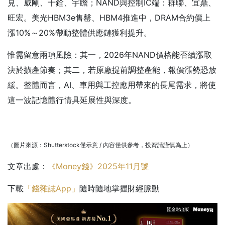
見、威剛、十銓、宇瞻；NAND與控制IC端：群聯、宜鼎、
旺宏。美光HBM3e售罄、HBM4推進中，DRAM合約價上
漲10%～20%帶動整體供應鏈獲利提升。
惟需留意兩項風險：其一，2026年NAND價格能否續漲取
決於擴產節奏；其二，若原廠提前調整產能，報價漲勢恐放
緩。整體而言，AI、車用與工控應用帶來的長尾需求，將使
這一波記憶體行情具延展性與深度。
（圖片來源：Shutterstock僅示意 / 內容僅供參考，投資請謹慎為上）
文章出處：
《Money錢》2025年11月號
下載
「錢雜誌App」
隨時隨地掌握財經脈動