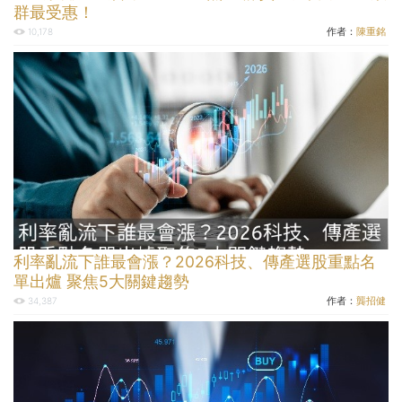
群最受惠！
作者：
陳重銘
10,178
利率亂流下誰最會漲？2026科技、傳產選股重點名
單出爐 聚焦5大關鍵趨勢
作者：
龔招健
34,387