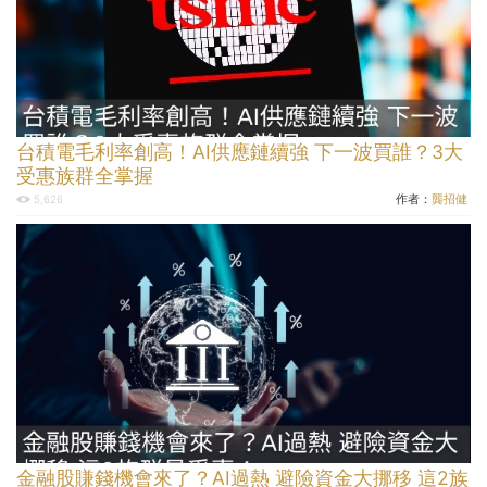
台積電毛利率創高！AI供應鏈續強 下一波買誰？3大
受惠族群全掌握
作者：
龔招健
5,626
金融股賺錢機會來了？AI過熱 避險資金大挪移 這2族