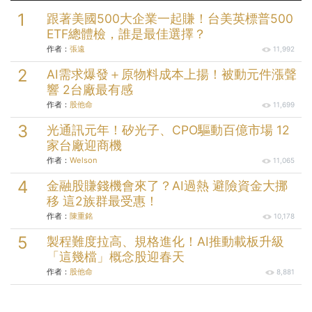
跟著美國500大企業一起賺！台美英標普500
ETF總體檢，誰是最佳選擇？
作者：
張遠
11,992
AI需求爆發＋原物料成本上揚！被動元件漲聲
響 2台廠最有感
作者：
股他命
11,699
光通訊元年！矽光子、CPO驅動百億市場 12
家台廠迎商機
作者：
Welson
11,065
金融股賺錢機會來了？AI過熱 避險資金大挪
移 這2族群最受惠！
作者：
陳重銘
10,178
製程難度拉高、規格進化！AI推動載板升級
「這幾檔」概念股迎春天
作者：
股他命
8,881