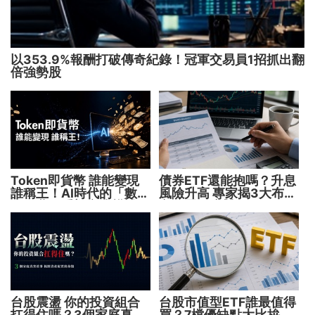
以353.9%報酬打破傳奇紀錄！冠軍交易員1招抓出翻
倍強勢股
Token即貨幣 誰能變現
債券ETF還能抱嗎？升息
誰稱王！AI時代的「數位
風險升高 專家揭3大布局
水電費」重塑商業模式
方向靈活應對
台股震盪 你的投資組合
台股市值型ETF誰最值得
扛得住嗎？3個家庭真實
買？7檔優缺點大比拚 找