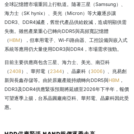
全球記憶體市場重回上行軌道。隨著三星（Samsung）、
海力士（SK hynix）、美光（Micron）等大廠逐步讓
DDR3、DDR4減產，舊世代產品供給銳減，造成明顯供需
失衡。雖然產業重心已轉向DDR5與高頻寬記憶體
（
HBM
），但車用電子、Wi-Fi路由器、工控設備與嵌入式
系統等應用仍大量使用DDR3與DDR4，市場需求強勁。
目前主要供應商包含三星、海力士、美光、南亞科
（
2408
）、華邦電（
2344
）、晶豪科（
3006
）、兆易創
新與長鑫存儲等。由於原廠產能持續轉向DDR5與
HBM
，
DDR3及DDR4供應緊張預期將延續至2026年下半年，報價
可望逐季上揚，台系晶圓廠南亞科、華邦電、晶豪科因此受
惠。
HDD
供應緊張 NAND
報價逐季走高