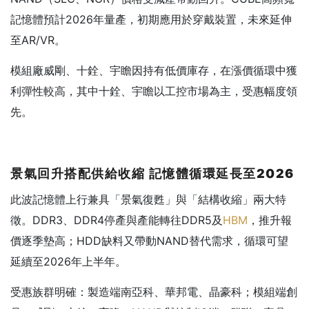
記憶體預計2026年量產，初期應用於穿戴裝置，未來延伸
至AR/VR。
模組廠威剛、十銓、宇瞻因持有低價庫存，在漲價循環中獲
利彈性較高，其中十銓、宇瞻以工控市場為主，受惠幅度領
先。
景氣回升搭配供給收縮
記憶體循環延長至2026
此波記憶體上行兼具「景氣復甦」與「結構收縮」兩大特
徵。DDR3、DDR4停產與產能轉往DDR5及
HBM
，推升報
價逐季墊高；HDD缺料又帶動NAND替代需求，循環可望
延續至2026年上半年。
受惠族群明確：製造端南亞科、華邦電、晶豪科；模組端創