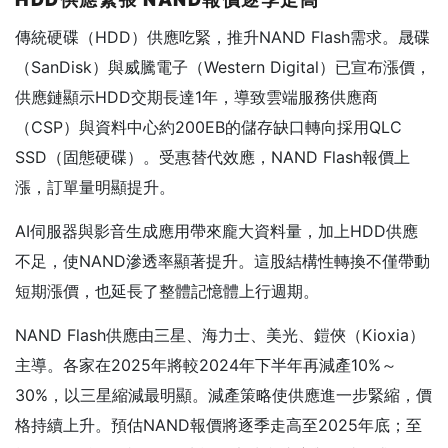
傳統硬碟（HDD）供應吃緊，推升NAND Flash需求。晟碟
（SanDisk）與威騰電子（Western Digital）已宣布漲價，
供應鏈顯示HDD交期長達1年，導致雲端服務供應商
（CSP）與資料中心約200EB的儲存缺口轉向採用QLC
SSD（固態硬碟）。受惠替代效應，NAND Flash報價上
漲，訂單量明顯提升。
AI伺服器與影音生成應用帶來龐大資料量，加上HDD供應
不足，使NAND滲透率顯著提升。這股結構性轉換不僅帶動
短期漲價，也延長了整體記憶體上行週期。
NAND Flash供應由三星、海力士、美光、鎧俠（Kioxia）
主導。各家在2025年將較2024年下半年再減產10%～
30%，以三星縮減最明顯。減產策略使供應進一步緊縮，價
格持續上升。預估NAND報價將逐季走高至2025年底；至