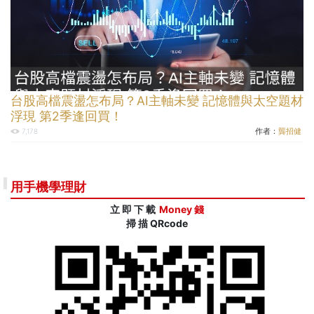
台股高檔震盪怎布局？AI主軸未變 記憶體與太空題材
浮現 第2季逢回買！
作者：
龔招健
7,178
用手機學理財
立 即 下 載
Money 錢
掃 描 QRcode