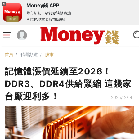
Money錢 APP
股市新知、省錢秘訣隨身讀
再忙也能掌握股市脈動!
首頁
精選頻道
股市
記憶體漲價延續至2026！
DDR3、DDR4供給緊縮 這幾家
台廠迎利多！
2025/12/14