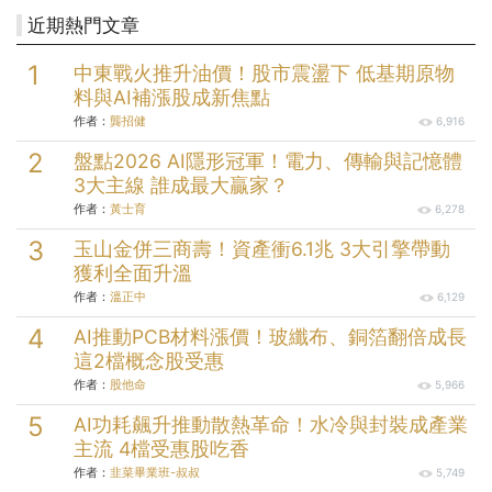
近期熱門文章
中東戰火推升油價！股市震盪下 低基期原物
料與AI補漲股成新焦點
作者：
龔招健
6,916
盤點2026 AI隱形冠軍！電力、傳輸與記憶體
3大主線 誰成最大贏家？
作者：
黃士育
6,278
玉山金併三商壽！資產衝6.1兆 3大引擎帶動
獲利全面升溫
作者：
溫正中
6,129
AI推動PCB材料漲價！玻纖布、銅箔翻倍成長
這2檔概念股受惠
作者：
股他命
5,966
AI功耗飆升推動散熱革命！水冷與封裝成產業
主流 4檔受惠股吃香
作者：
韭菜畢業班-叔叔
5,749