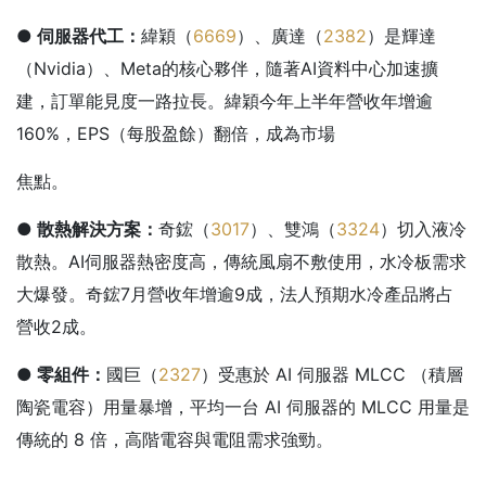
● 伺服器代工：
緯穎（
6669
）、廣達（
2382
）是輝達
（Nvidia）、Meta的核心夥伴，隨著AI資料中心加速擴
建，訂單能見度一路拉長。緯穎今年上半年營收年增逾
160%，EPS（每股盈餘）翻倍，成為市場
焦點。
● 散熱解決方案：
奇鋐（
3017
）、雙鴻（
3324
）切入液冷
散熱。AI伺服器熱密度高，傳統風扇不敷使用，水冷板需求
大爆發。奇鋐7月營收年增逾9成，法人預期水冷產品將占
營收2成。
● 零組件：
國巨（
2327
）受惠於 AI 伺服器 MLCC （積層
陶瓷電容）用量暴增，平均一台 AI 伺服器的 MLCC 用量是
傳統的 8 倍，高階電容與電阻需求強勁。