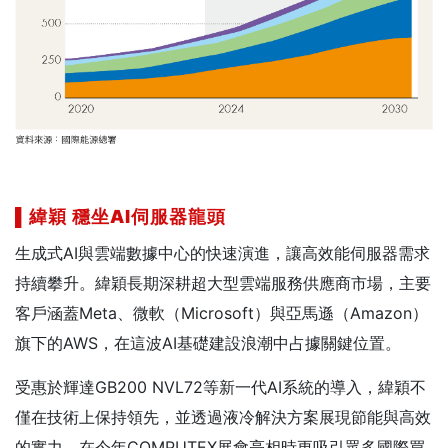
▌
緯穎
穩坐AI
伺服器龍頭
生成式AI與雲端數據中心的快速演進，讓高效能伺服器需求
持續攀升。緯穎長期深耕超大型雲端服務供應商市場，主要
客戶涵蓋Meta、微軟（Microsoft）與亞馬遜（Amazon）
旗下的AWS，在這波AI基礎建設浪潮中占據關鍵位置。
受惠於輝達GB200 NVL72等新一代AI系統的導入，緯穎不
僅在技術上保持領先，並透過液冷解決方案展現節能與高效
的實力，在今年COMPUTEX展會亮相時更吸引眾多國際買