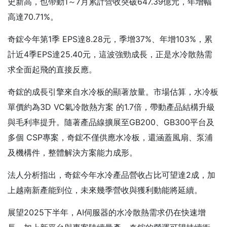
史新高，也帶動1～7月累計營收突破647.39億元，年增幅
高達70.71%。
奇鋐今年第1季 EPS達8.28元，季增37%、年增103%，累
計近4季EPS達25.40元，這波強勁成長，正是水冷散熱需
求全面起飛的直接反應。
奇鋐的成長引擎來自水冷板的顯著放量。市場估算，水冷板
單價約為3D VC氣冷散熱方案 的1.7倍，帶動產品結構升級
與毛利率提升。隨著產品線擴展至GB200、GB300平台及
多個 CSP專案，奇鋐不僅供應水冷板，還涵蓋風扇、泵浦
及機構件，整體解決方案能力成形。
法人分析指出，奇鋐今年水冷產品營收占比可望達2成，加
上越南新產能到位，未來幾季營收與獲利動能將延續。
展望2025下半年，AI伺服器的水冷散熱需求仍在快速增