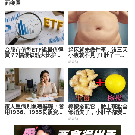
面突圍
台股市值型ETF誰最值得
起床就先做件事，沒三天
買？7檔優缺點大比拚 找
小腹就不見了! 肚子一天
出最適合你的配置
天變小！
新素簡
家人重病別急著辭職！善
檸檬搭配它，臉上斑點全
用1966、1955長照資源
部消失了，小肚子都變平
撐過家庭財務危機
坦了
新素簡