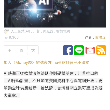
人工智慧(AI)
,
川普
,
伺服器
,
智慧電網
8,366
作者：
梁峻瑋
大
小
原
加入《Money錢》雜誌官方line＠財經資訊不漏接
AI熱潮正從軟體演算法延伸到硬體基建，川普推出的
「AI行動計畫」不只加速美國資料中心與電網升級，更
帶動全球供應鏈新一輪洗牌，台灣相關企業可望成為最
大贏家。