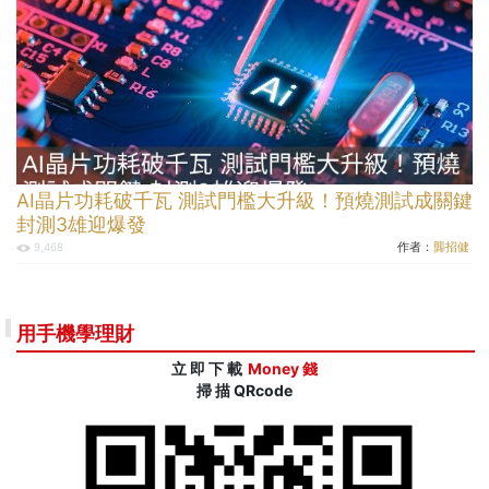
AI晶片功耗破千瓦 測試門檻大升級！預燒測試成關鍵
封測3雄迎爆發
作者：
龔招健
9,468
用手機學理財
立 即 下 載
Money 錢
掃 描 QRcode