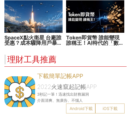
SpaceX點火衛星 台廠誰
Token即貨幣 誰能變現
受惠？成本驟降用戶暴增
誰稱王！AI時代的「數位
華通、穩懋享紅利！
水電費」重塑商業模式
理財工具推薦
下載簡單記帳APP
2022火速竄起記帳APP
3秒記一筆！迅速找出財務漏洞
介面清爽、無廣告、不惱人
Android下載
iOS下載