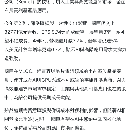
公司（Kemet）的技術，切入工業與高效能運算市場，全面
布局高利基產品應用。
今年第2季，雖受匯損與一次性支出影響，國巨仍交出
327.71億元營收、EPS 9.74元的成績單，展望第3季，亦可
望小幅成長。今年7月營收雖月減3.7%，但年增仍達5%，
以美元計算年增率更達6.7%，顯示AI與高階應用需求支撐力
道強勁。
國巨在MLCC、鉭電容與晶片電阻領域的市占率與產品深
度，使其成為AI與GPU系統不可或缺的零組件供應商。AI與
高效能運算市場需求穩定，工業與其他高利基應用也在擴張
中，為該公司提供長期成長動能。
雖然短期需留意匯損與併購成本對獲利的影響，但隨著AI相
關營收比重逐步提升，國巨有望在AI生態鏈中鞏固核心地
位，並持續受惠於高階應用市場的擴張。