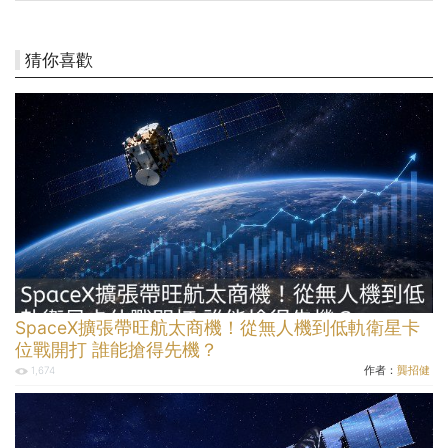
猜你喜歡
SpaceX擴張帶旺航太商機！從無人機到低軌衛星卡
位戰開打 誰能搶得先機？
作者：
龔招健
1,674