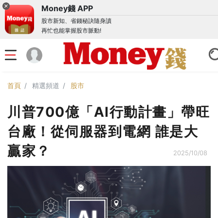
Money錢 APP
股市新知、省錢秘訣隨身讀
再忙也能掌握股市脈動!
首頁
精選頻道
股市
川普700億「AI行動計畫」帶旺
台廠！從伺服器到電網 誰是大
贏家？
2025/10/08