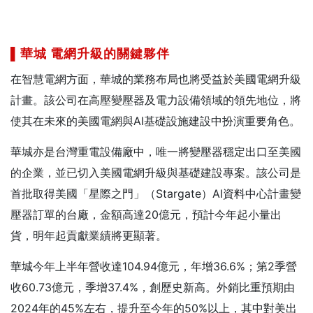
▌
華城
電網升級的關鍵夥伴
在智慧電網方面，華城的業務布局也將受益於美國電網升級
計畫。該公司在高壓變壓器及電力設備領域的領先地位，將
使其在未來的美國電網與AI基礎設施建設中扮演重要角色。
華城亦是台灣重電設備廠中，唯一將變壓器穩定出口至美國
的企業，並已切入美國電網升級與基礎建設專案。該公司是
首批取得美國「星際之門」（Stargate）AI資料中心計畫變
壓器訂單的台廠，金額高達20億元，預計今年起小量出
貨，明年起貢獻業績將更顯著。
華城今年上半年營收達104.94億元，年增36.6%；第2季營
收60.73億元，季增37.4%，創歷史新高。外銷比重預期由
2024年的45%左右，提升至今年的50%以上，其中對美出