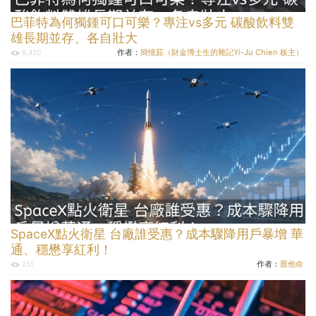
巴菲特為何獨鍾可口可樂？專注vs多元 碳酸飲料雙
雄長期並存、各自壯大
作者：
簡憶茹（財金博士生的雜記Yi-Ju Chien 板主）
9,420
SpaceX點火衛星 台廠誰受惠？成本驟降用戶暴增 華
通、穩懋享紅利！
作者：
股他命
251