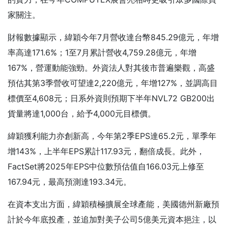
家關注。
財報數據顯示，緯穎今年7月營收達台幣845.29億元，年增
率高達171.6%；1至7月累計營收4,759.28億元，年增
167%，營運動能強勁。外資法人對其後市普遍樂觀，高盛
預估其第3季營收可望達2,220億元，年增127%，並調高目
標價至4,608元；日系外資則預期下半年NVL72 GB200出
貨量將達1,000台，給予4,000元目標價。
緯穎獲利能力亦創新高，今年第2季EPS達65.2元，單季年
增143%，上半年EPS累計117.93元，翻倍成長。此外，
FactSet將2025年EPS中位數預估值自166.03元上修至
167.94元，最高預測達193.34元。
在資本支出方面，緯穎積極擴展全球產能，美國德州新廠預
計於今年底投產，並追加對美子公司5億美元資本挹注，以