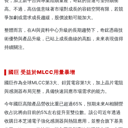
長，加上新平台與專案陸續量產，奇鋐的營運可望持續衝
高。不過，高估值意味著市場對成長的容錯空間有限，若競
爭加劇或需求成長趨緩，股價波動可能加大。
整體而言，在AI與資料中心升級的長期趨勢下，奇鋐憑藉技
術優勢與產品升級，已站上成長曲線的高點，未來表現值得
持續關注。
▌
國巨
受益於MLCC
用量暴增
國巨作為全球MLCC第3大、鉭質電容第1大，加上晶片電阻
與感測器布局完整，具備快速回應市場需求的能力。
今年國巨高階產品營收比重已超過65%，預期未來AI相關營
收占比將由目前的5%左右提升至雙位數。該公司近年透過
收購日本芝浦電子強化感測器與熱阻應用，並整合旗下基美