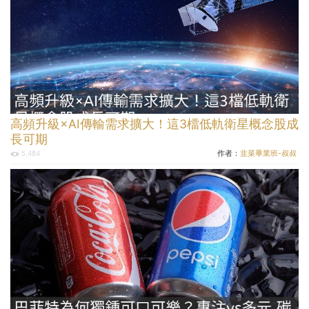
高頻升級×AI傳輸需求擴大！這3檔低軌衛星概念股成
長可期
作者：
韭菜畢業班-叔叔
5,484