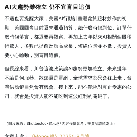
AI
大趨勢雖確立
仍不宜盲目追價
不過也要提醒大家，美國AI行動計畫還處於題材炒作的初
期，美國國會目前還未通過預算，錢什麼時候到位、訂單什
麼時候落實，都還要再觀察。再加上去年以來AI相關個股漲
幅驚人，多數已提前反應高成長，短線位階並不低，投資人
要小心輪動，別盲目追價。
但長線來看，川普這波政策讓AI趨勢更加確立。未來幾年，
不論是伺服器、散熱還是電網，全球需求都只會往上走，台
灣供應鏈自然會有機會。接下來，能不能挑對真正受惠的公
司，就會是投資人能不能吃到這波紅利的關鍵了。
（圖片來源：Shutterstock僅示意/ 內容僅供參考，投資請謹慎為上）
文章出處：
《Money錢》2025年9月號