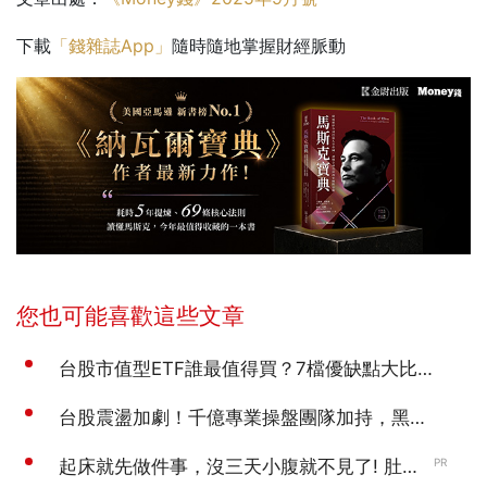
下載
「錢雜誌App」
隨時隨地掌握財經脈動