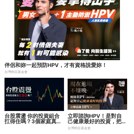
伴侶和妳一起預防HPV，才有資格說愛妳！
台灣癌症基金會
台股震盪 你的投資組合
立即諮詢HPV！是對自
扛得住嗎？3個家庭真實
己健康最好的投資，把握
故事 揭開資產配置致命
現在不嫌晚！
台灣癌症基金會
傷