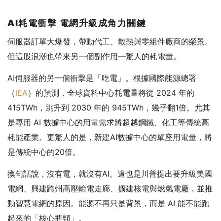
AI
耗電衝擊
電網升級成角力關鍵
伺服器訂單大爆發，帶動代工、散熱與零組件廠商的榮景。
但這股浪潮也帶來另一個副作用—驚人的耗電量。
AI伺服器的另一個衝擊是「吃電」。根據國際能源總署
（
IEA
）的預測，全球資料中心耗電量將從 2024 年的
415TWh，跳升到 2030 年的 945TWh，幾乎翻1倍。尤其
是專用 AI 數據中心的用電需求將超越鋼鐵、化工等傳統高
耗能產業。更驚人的是，新建AI數據中心的單座用電量，將
是傳統中心的20倍。
換句話說，沒有電，就沒有AI。這也是川普提出要升級美國
電網、興建跨州高壓輸電走廊、擴建核電與燃氣電廠，並推
動智慧電網的原因。能源不再只是背景，而是 AI 能不能跑
起來的「核心瓶頸」。