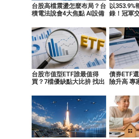
台股高檔震盪怎麼布局？台
以353.9
積電法說會4大焦點 AI設備
錄！冠軍
股、蘋概股受惠
倍強勢股
台股市值型ETF誰最值得
債券ETF
買？7檔優缺點大比拚 找出
險升高 專
最適合你的配置
靈活應對