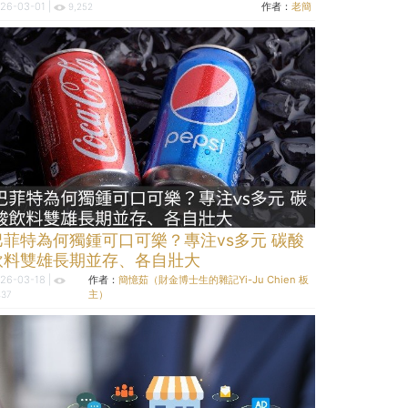
26-03-01 |
作者：
老簡
9,252
巴菲特為何獨鍾可口可樂？專注vs多元 碳酸
飲料雙雄長期並存、各自壯大
26-03-18 |
作者：
簡憶茹（財金博士生的雜記Yi-Ju Chien 板
主）
437