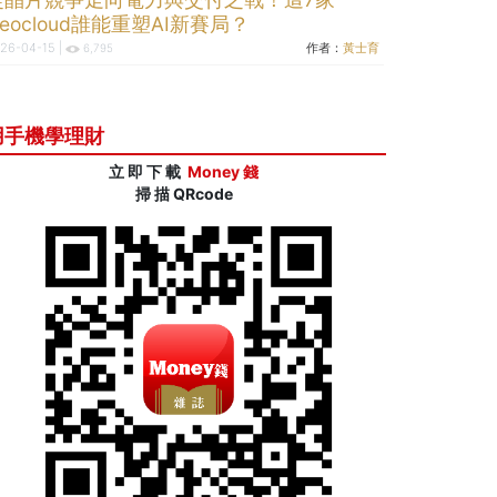
eocloud誰能重塑AI新賽局？
26-04-15 |
作者：
黃士育
6,795
用手機學理財
立 即 下 載
Money 錢
掃 描 QRcode