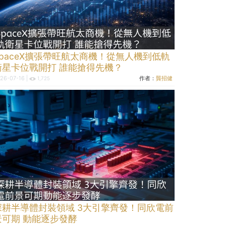
SpaceX擴張帶旺航太商機！從無人機到低軌
衛星卡位戰開打 誰能搶得先機？
26-07-16 |
作者：
龔招健
1,725
深耕半導體封裝領域 3大引擎齊發！同欣電前
景可期 動能逐步發酵