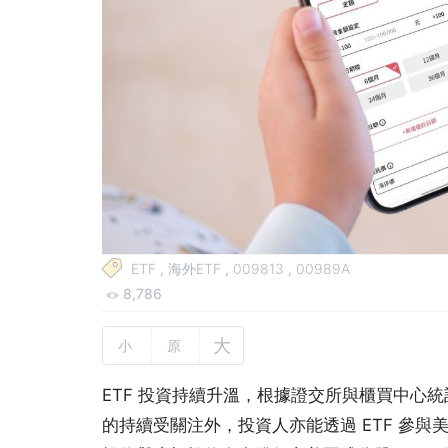
ETF
,
海外ETF
,
009813
,
00989A
8,786
大
小
原
ETF 投資持續升溫，根據證交所與櫃買中心統計
的持續受關注外，投資人亦能透過 ETF 參