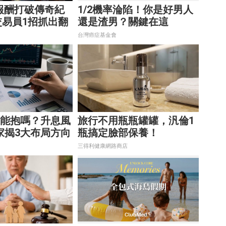
%報酬打破傳奇紀
1/2機率淪陷！你是好男人
交易員1招抓出翻
還是渣男？關鍵在這
台灣癌症基金會
還能抱嗎？升息風
旅行不用瓶瓶罐罐，汎倫1
家揭3大布局方向
瓶搞定臉部保養！
三得利健康網路商店