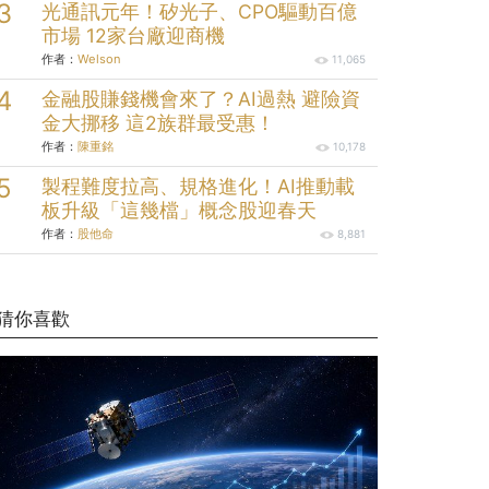
光通訊元年！矽光子、CPO驅動百億
市場 12家台廠迎商機
作者：
Welson
11,065
金融股賺錢機會來了？AI過熱 避險資
金大挪移 這2族群最受惠！
作者：
陳重銘
10,178
製程難度拉高、規格進化！AI推動載
板升級「這幾檔」概念股迎春天
作者：
股他命
8,881
猜你喜歡