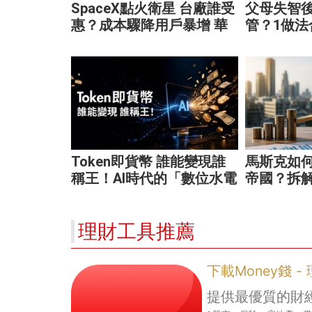
SpaceX點火衛星 台廠誰受
父母失智
惠？成本驟降用戶暴增 華
管？1做法
通、穩懋享紅利！
免家庭風
Token即貨幣 誰能變現誰
馬斯克如
稱王！AI時代的「數位水電
帝國？拆
費」重塑商業模式
看懂財富
理財工具推薦
下載Money錢 
提供最優質的財