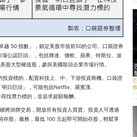
20
0 卓越 50 指數」，鎖定美股市值前50的公司。口袋證券
焦「市場公認巨頭」，包括輝達、微軟、蘋果、特斯拉、波
打包美股大型權值股，參與美國龍頭企業市場行情。
爆發的投資標的，配置科技上、中、下游投資商機。口袋證
「明日巨頭」，可能包括Netflix、羅賓漢、
20
氣循環中尋找潛力標的，並追求超額報酬。
9,
募集，後續將掛牌交易，開放所有投資人買賣。投資人可透過
存股」服務，最低 100 元起即可開始存股，輕鬆享