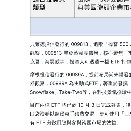
貝萊德投信發行的 009813，追蹤「標普 50
觀察，009813 屬於藍籌股佈局，核心聚
克夏．海瑟威等，投資人可透過一檔 ETF 
摩根投信發行的 00989A，提前布局尚未
券觀察，00989A 為主動式ETF，著重於發掘
Snowflake、Take-Two等，在科技景
目前兩檔 ETF 均已於 10 月 3 日完成
口袋證券以超優惠手續費交易，更可使用「口袋
有 ETF 分散風險與參與跨國市場的效益。