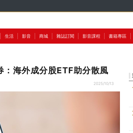
生活
影音
商城
雜誌訂閱
影音課程
書籍專區
券：海外成分股ETF助分散風
2025/10/13