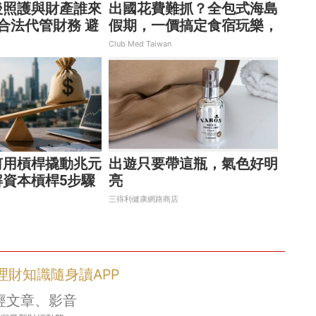
後照護與財產誰來
出國花費難抓？全包式海島
合法代管財務 避
假期，一價搞定食宿玩樂，
暴！
省錢更省心！
Club Med Taiwan
何用槓桿撬動兆元
出遊只要帶這瓶，氣色好明
解資本槓桿5步驟
亮
放大術
三得利健康網路商店
- 理財知識隨身讀APP
經文章、影音