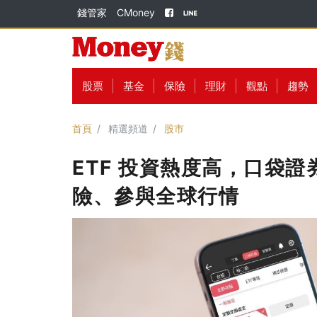
錢管家
CMoney
股票
基金
保險
理財
觀點
趨勢
首頁
精選頻道
股市
ETF 投資熱度高，口袋證
險、參與全球行情