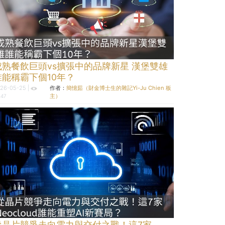
成熟餐飲巨頭vs擴張中的品牌新星 漢堡雙雄
誰能稱霸下個10年？
26-05-25 |
作者：
簡憶茹（財金博士生的雜記Yi-Ju Chien 板
主）
447
從晶片競爭走向電力與交付之戰！這7家