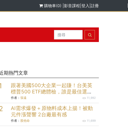
購物車(0)
|
影音課程
|
登入
|
註冊
近期熱門文章
跟著美國500大企業一起賺！台美英
標普500 ETF總體檢，誰是最佳選
擇？
作者：
張遠
11,992
AI需求爆發＋原物料成本上揚！被動
元件漲聲響 2台廠最有感
作者：
股他命
11,699