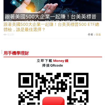
跟著美國500大企業一起賺！台美英標普500 ETF總
體檢，誰是最佳選擇？
作者：
張遠
12,031
用手機學理財
立 即 下 載
Money 錢
掃 描 QRcode