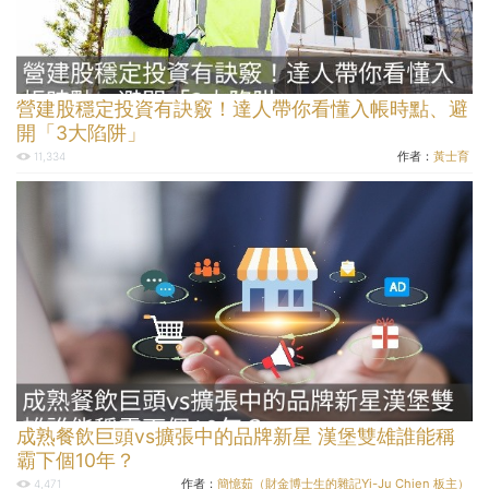
營建股穩定投資有訣竅！達人帶你看懂入帳時點、避
開「3大陷阱」
作者：
黃士育
11,334
成熟餐飲巨頭vs擴張中的品牌新星 漢堡雙雄誰能稱
霸下個10年？
作者：
簡憶茹（財金博士生的雜記Yi-Ju Chien 板主）
4,471