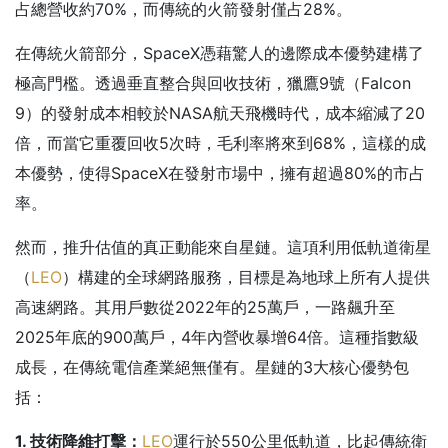
占總營收約70%，而傳統的火箭發射僅占28%。
在傳統火箭部分，SpaceX憑藉驚人的邊際成本優勢建構了
極高門檻。透過垂直整合與回收技術，獵鷹9號（Falcon
9）的發射成本相較於NASA航天飛機時代，成本縮減了20
倍，而當它重覆回收5次時，毛利率將來到68%，這樣的成
本優勢，使得SpaceX在發射市場中，擁有超過80%的市占
率。
然而，推升估值的真正動能來自星鏈。這項利用低軌道衛星
（
LEO
）構建的全球網路服務，目標是為地球上所有人提供
高速網路。其用戶數從2022年的25萬戶，一路飆升至
2025年底的900萬戶，4年內營收暴增64倍。這種指數級
成長，在傳統電信產業絕無僅有。星鏈的3大核心優勢包
括：
1. 技術降維打擊：
LEO
運行於550公里低軌道，比起傳統衛