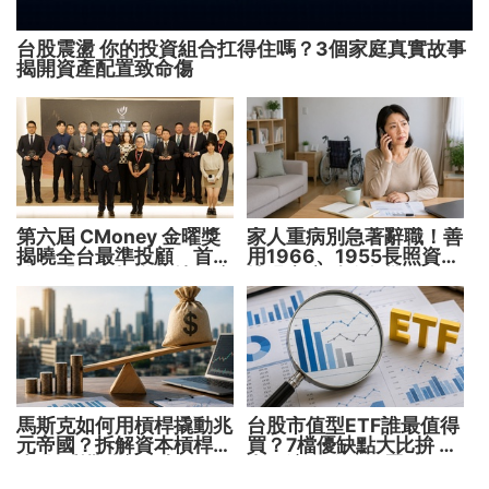
台股震盪 你的投資組合扛得住嗎？3個家庭真實故事
揭開資產配置致命傷
第六屆 CMoney 金曜獎
家人重病別急著辭職！善
揭曉全台最準投顧 首度
用1966、1955長照資源
公開「零售投資數據」應
撐過家庭財務危機
用 助攻投顧、投信打造
下一代
馬斯克如何用槓桿撬動兆
台股市值型ETF誰最值得
元帝國？拆解資本槓桿5
買？7檔優缺點大比拚 找
步驟 看懂財富放大術
出最適合你的配置