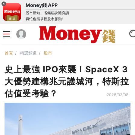
Money錢 APP
股市新知、省錢秘訣隨身讀
再忙也能掌握股市脈動!
首頁
精選頻道
股市
史上最強 IPO來襲！SpaceX 3
大優勢建構兆元護城河，特斯拉
估值受考驗？
2026/03/08