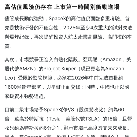
高估值風險仍存在
上市第一時間別衝動進場
儘管成長動能強勁，SpaceX的高估值仍面臨多重考驗。首
先是技術研發的不確定性，2025年至少4次重大的試射失敗
與爆炸紀錄，再次提醒投資人航太產業高風險、高門檻的本
質。
其次，市場競爭正進入白熱化階段。亞馬遜（Amazon，美
股代號AMZN）的Project Kuiper（現已更名為Amazon
Leo）受限於監管規範，必須在2026年中前完成首批約
1,600顆衛星部署，與星鏈正面交鋒；同時，中國也正以國
家級資本強勢追趕。
目前二級市場給予SpaceX的P/S（股價營收比）約為60
倍，遠高於特斯拉（Tesla，美股代號TSLA）的16倍，且營
收只約為特斯拉的6分之1，顯示市場已高度透支未來成長。
因此，當SpaceX上市，投資人切記勿在第一時間介入，因