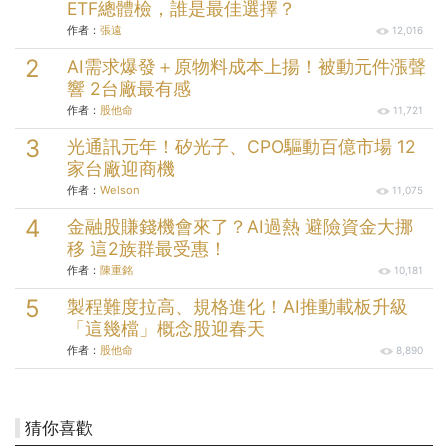
ETF總體檢，誰是最佳選擇？
作者：
張遠
12,016
AI需求爆發＋原物料成本上揚！被動元件漲聲
響 2台廠最有感
作者：
股他命
11,721
光通訊元年！矽光子、CPO驅動百億市場 12
家台廠迎商機
作者：
Welson
11,075
金融股賺錢機會來了？AI過熱 避險資金大挪
移 這2族群最受惠！
作者：
陳重銘
10,181
製程難度拉高、規格進化！AI推動載板升級
「這幾檔」概念股迎春天
作者：
股他命
8,890
猜你喜歡