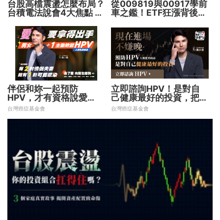
台股高檔震盪怎麼布局？
從009819與00917學前
台積電法說會4大焦點 AI
車之鑑！ETF狂漲背後
設備股、蘋概股受惠
暗藏2大溢價陷阱
伴侶和妳一起預防
立即諮詢HPV！是對自
HPV，才有資格說愛
己健康最好的投資，把握
妳！
現在不嫌晚！
台灣癌症基金會
台灣癌症基金會