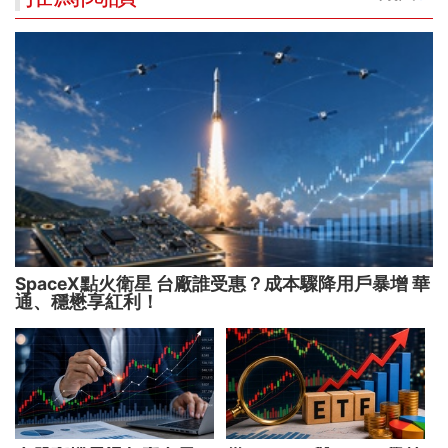
SpaceX點火衛星 台廠誰受惠？成本驟降用戶暴增 華
通、穩懋享紅利！