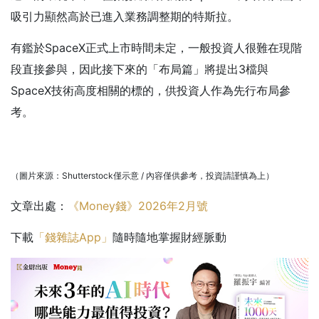
吸引力顯然高於已進入業務調整期的特斯拉。
有鑑於SpaceX正式上市時間未定，一般投資人很難在現階
段直接參與，因此接下來的「布局篇」將提出3檔與
SpaceX技術高度相關的標的，供投資人作為先行布局參
考。
（圖片來源：Shutterstock僅示意 / 內容僅供參考，投資請謹慎為上）
文章出處：
《Money錢》2026年2月號
下載
「錢雜誌App」
隨時隨地掌握財經脈動