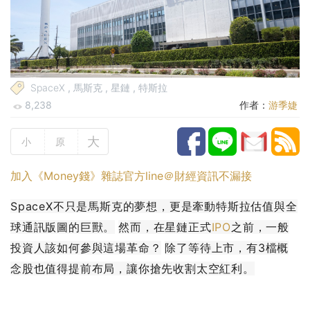
SpaceX
,
馬斯克
,
星鏈
,
特斯拉
8,238
作者：
游季婕
大
小
原
加入《Money錢》雜誌官方line＠財經資訊不漏接
SpaceX不只是馬斯克的夢想，更是牽動特斯拉估值與全
球通訊版圖的巨獸。
然而，在星鏈正式
IPO
之前，一般
投資人該如何參與這場革命？
除了等待上市，有3檔概
念股也值得提前布局，讓你搶先收割太空紅利。