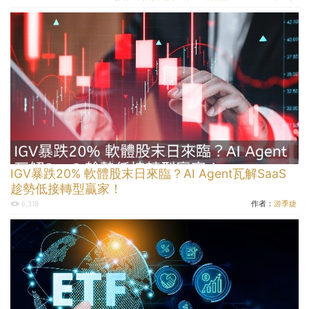
IGV暴跌20% 軟體股末日來臨？AI Agent瓦解SaaS
趁勢低接轉型贏家！
作者：
游季婕
6,318