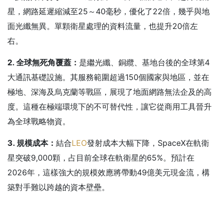
星，網路延遲縮減至25～40毫秒，優化了22倍，幾乎與地
面光纖無異。單顆衛星處理的資料流量，也提升20倍左
右。
2. 全球無死角覆蓋：
是繼光纖、銅纜、基地台後的全球第4
大通訊基礎設施。其服務範圍超過150個國家與地區，並在
極地、深海及烏克蘭等戰區，展現了地面網路無法企及的高
度。這種在極端環境下的不可替代性，讓它從商用工具晉升
為全球戰略物資。
3. 規模成本：
結合
LEO
發射成本大幅下降，SpaceX在軌衛
星突破9,000顆，占目前全球在軌衛星的65%。預計在
2026年，這樣強大的規模效應將帶動49億美元現金流，構
築對手難以跨越的資本壁壘。