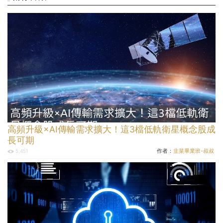
高頻升級×AI傳輸需求擴大！這3檔低軌衛星概念股成
長可期
作者：
韭菜畢業班-叔叔
5,451