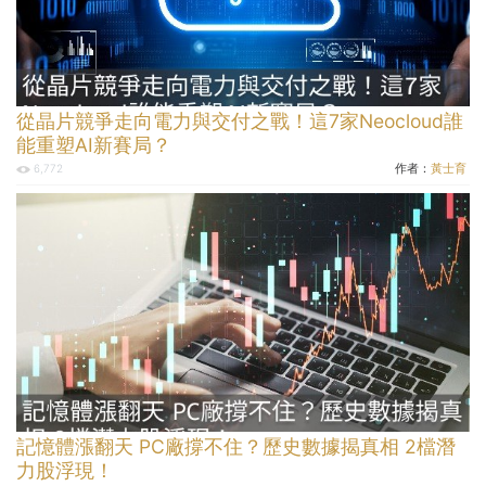
從晶片競爭走向電力與交付之戰！這7家Neocloud誰
能重塑AI新賽局？
作者：
黃士育
6,772
記憶體漲翻天 PC廠撐不住？歷史數據揭真相 2檔潛
力股浮現！