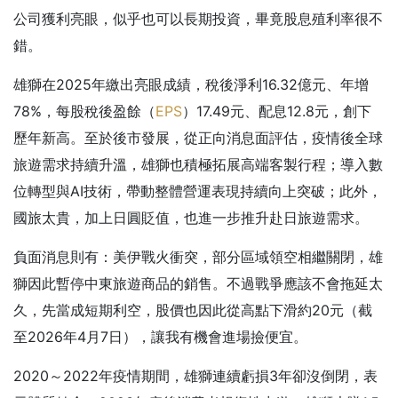
公司獲利亮眼，似乎也可以長期投資，畢竟股息殖利率很不
錯。
雄獅在2025年繳出亮眼成績，稅後淨利16.32億元、年增
78%，每股稅後盈餘（
EPS
）17.49元、配息12.8元，創下
歷年新高。至於後市發展，從正向消息面評估，疫情後全球
旅遊需求持續升溫，雄獅也積極拓展高端客製行程；導入數
位轉型與AI技術，帶動整體營運表現持續向上突破；此外，
國旅太貴，加上日圓貶值，也進一步推升赴日旅遊需求。
負面消息則有：美伊戰火衝突，部分區域領空相繼關閉，雄
獅因此暫停中東旅遊商品的銷售。不過戰爭應該不會拖延太
久，先當成短期利空，股價也因此從高點下滑約20元（截
至2026年4月7日），讓我有機會進場撿便宜。
2020～2022年疫情期間，雄獅連續虧損3年卻沒倒閉，表