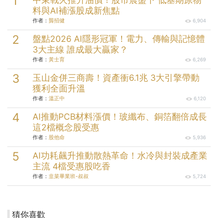
料與AI補漲股成新焦點
作者：
龔招健
6,904
盤點2026 AI隱形冠軍！電力、傳輸與記憶體
3大主線 誰成最大贏家？
作者：
黃士育
6,269
玉山金併三商壽！資產衝6.1兆 3大引擎帶動
獲利全面升溫
作者：
溫正中
6,120
AI推動PCB材料漲價！玻纖布、銅箔翻倍成長
這2檔概念股受惠
作者：
股他命
5,936
AI功耗飆升推動散熱革命！水冷與封裝成產業
主流 4檔受惠股吃香
作者：
韭菜畢業班-叔叔
5,724
猜你喜歡