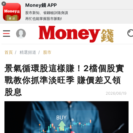
Money錢 APP
股市新知、省錢秘訣隨身讀
再忙也能掌握股市脈動!
首頁
精選頻道
股市
景氣循環股這樣賺！2檔個股實
戰教你抓準淡旺季 賺價差又領
股息
2026/06/19