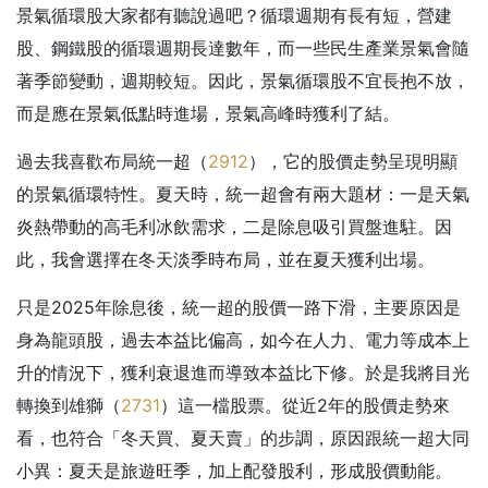
景氣循環股大家都有聽說過吧？循環週期有長有短，營建
股、鋼鐵股的循環週期長達數年，而一些民生產業景氣會隨
著季節變動，週期較短。因此，景氣循環股不宜長抱不放，
而是應在景氣低點時進場，景氣高峰時獲利了結。
過去我喜歡布局統一超（
2912
），它的股價走勢呈現明顯
的景氣循環特性。夏天時，統一超會有兩大題材：一是天氣
炎熱帶動的高毛利冰飲需求，二是除息吸引買盤進駐。因
此，我會選擇在冬天淡季時布局，並在夏天獲利出場。
只是2025年除息後，統一超的股價一路下滑，主要原因是
身為龍頭股，過去本益比偏高，如今在人力、電力等成本上
升的情況下，獲利衰退進而導致本益比下修。於是我將目光
轉換到雄獅（
2731
）這一檔股票。從近2年的股價走勢來
看，也符合「冬天買、夏天賣」的步調，原因跟統一超大同
小異：夏天是旅遊旺季，加上配發股利，形成股價動能。