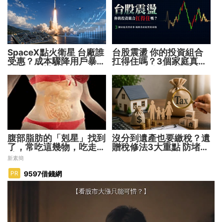
SpaceX點火衛星 台廠誰
台股震盪 你的投資組合
受惠？成本驟降用戶暴增
扛得住嗎？3個家庭真實
華通、穩懋享紅利！
故事 揭開資產配置致命
傷
腹部脂肪的「剋星」找到
沒分到遺產也要繳稅？遺
了，常吃這幾物，吃走大
贈稅修法3大重點 防堵惡
肚囊，瘦出小蠻腰
意避稅！
新素簡
9597借錢網
PR