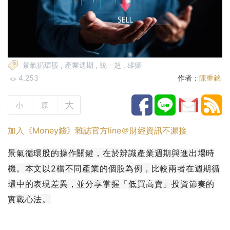
景氣循環股
,
產業週期
,
統一超
,
雄獅
4,253
作者：
陳重銘
大
小
原
加入《Money錢》雜誌官方line＠財經資訊不漏接
景氣循環股的操作關鍵，在於辨識產業週期與進出場時
機。本文以2檔不同產業的個股為例，比較兩者在週期循
環中的表現差異，並分享掌握「低買高賣」投資節奏的
實戰心法。