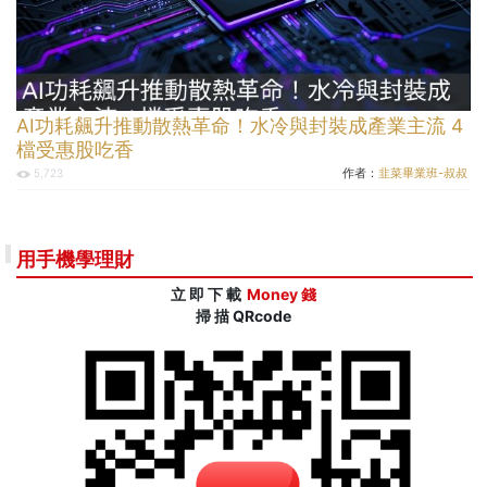
AI功耗飆升推動散熱革命！水冷與封裝成產業主流 4
檔受惠股吃香
作者：
韭菜畢業班-叔叔
5,723
用手機學理財
立 即 下 載
Money 錢
掃 描 QRcode