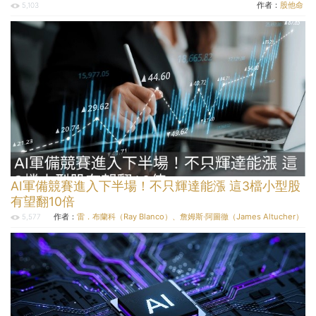
作者：
股他命
5,103
AI軍備競賽進入下半場！不只輝達能漲 這3檔小型股
有望翻10倍
作者：
雷．布蘭科（Ray Blanco）、詹姆斯‧阿圖徹（James Altucher）
5,577