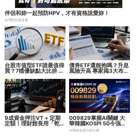
伴侶和妳一起預防HPV，才有資格說愛妳！
台灣癌症基金會
台股市值型ETF誰最值得
債券ETF還能抱嗎？升息
買？7檔優缺點大比拚 找
風險升高 專家揭3大布局
出最適合你的配置
方向靈活應對
9成資金押注VT + 定期
009829掌握AI關鍵 大
定額！理財館長用「乾淨
華韓國KOSPI 50今強勢
增肌法」打造長線獲利術
開募
大華銀全能行銷方案