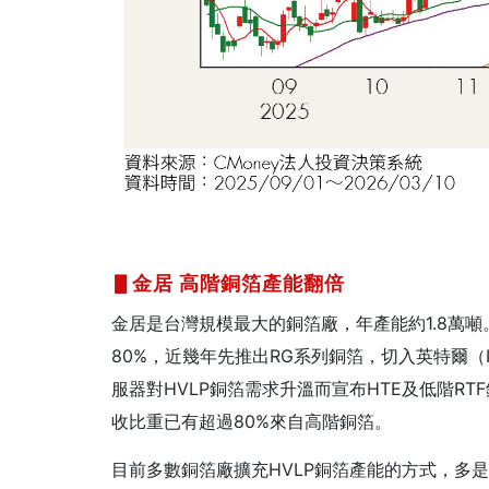
▋金居
高階銅箔產能翻倍
金居是台灣規模最大的銅箔廠，年產能約1.8萬
80%，近幾年先推出RG系列銅箔，切入英特爾（In
服器對HVLP銅箔需求升溫而宣布HTE及低階RTF
收比重已有超過80%來自高階銅箔。
目前多數銅箔廠擴充HVLP銅箔產能的方式，多是