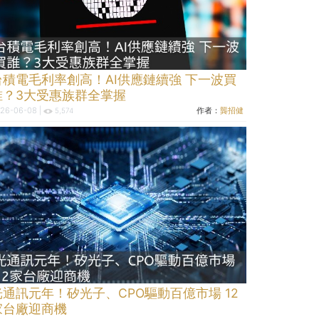
台積電毛利率創高！AI供應鏈續強 下一波買
誰？3大受惠族群全掌握
26-06-08 |
作者：
龔招健
5,574
光通訊元年！矽光子、CPO驅動百億市場 12
家台廠迎商機