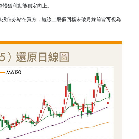
%，整體獲利動能穩定向上。
與投信亦站在買方，短線上股價回檔未破月線前皆可視為