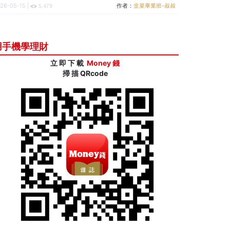
26-05-15 |
作者：
韭菜畢業班-叔叔
5,479
用手機學理財
立 即 下 載
Money 錢
掃 描 QRcode