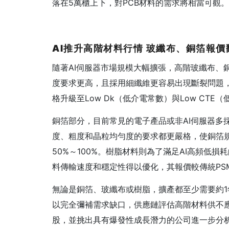
落在5萬櫃上下，對PCB材料的需求將相當可觀。
AI
推升高階材料行情
玻纖布、銅箔報價
隨著AI伺服器市場規模大幅擴張，高階玻纖布、
度要求更高，且採用細纖維更容易出現斷裂問題，再
格升級至Low Dk（低介電常數）與Low CT
銅箔部分，目前常見的電子產品或非AI伺服器多採
度、粗度和晶粒均勻度的要求都更嚴格，使銅箔規格
50%～100%。樹脂材料則為了滿足AI高頻低損
料傳輸速度和穩定性得以優化，其報價較傳統PSM
無論是銅箔、玻纖布或樹脂，擴產都至少需要約1
以完全彌補需求缺口，供應鏈評估高階材料供不應
股，並挑出具有爆發性成長潛力的公司進一步分