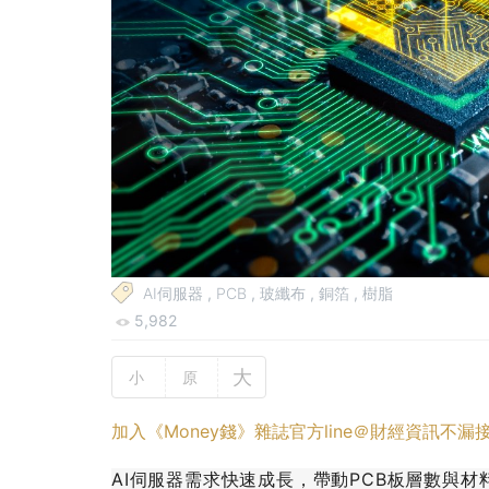
AI伺服器
,
PCB
,
玻纖布
,
銅箔
,
樹脂
5,982
大
小
原
加入《Money錢》雜誌官方line＠財經資訊不漏
AI伺服器需求快速成長，帶動PCB板層數與