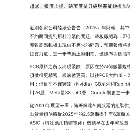
趨緊、報價上揚。隨著產業升級與產能轉換加
近期各家公司陸續公告去（2025）年財報，其
不約而同提到原料吃緊的問題。載板廠認為，即便
導致高階載板出現供不應求的問題，預期報價將
拉貨力道，進一步帶動上游銅箔、玻纖布與樹脂
PCB原料之所以出現緊缺，原因在於AI伺服器規
須做得更精密、板層數更高。以往PCB大約18
用；但目前不僅輝達（Nvidia）GB系列和Rubi
用26層、Meta是38～40層、Google則更進
從2026年展望來看，隨著輝達AI伺服器的組裝
出貨量預估將從2025年的2.5萬櫃提升至6萬
ASIC（特殊應用積體電路）機櫃早在去年就放量