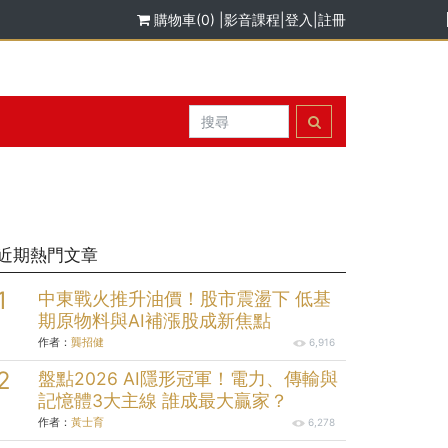
購物車(0)
|
影音課程
|
登入
|
註冊
近期熱門文章
中東戰火推升油價！股市震盪下 低基
期原物料與AI補漲股成新焦點
作者：
龔招健
6,916
盤點2026 AI隱形冠軍！電力、傳輸與
記憶體3大主線 誰成最大贏家？
作者：
黃士育
6,278