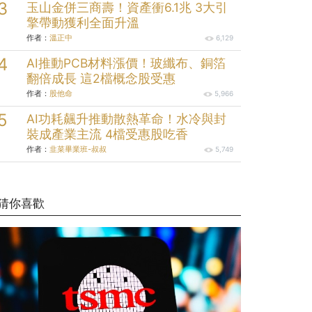
玉山金併三商壽！資產衝6.1兆 3大引
擎帶動獲利全面升溫
作者：
溫正中
6,129
AI推動PCB材料漲價！玻纖布、銅箔
翻倍成長 這2檔概念股受惠
作者：
股他命
5,966
AI功耗飆升推動散熱革命！水冷與封
裝成產業主流 4檔受惠股吃香
作者：
韭菜畢業班-叔叔
5,749
猜你喜歡