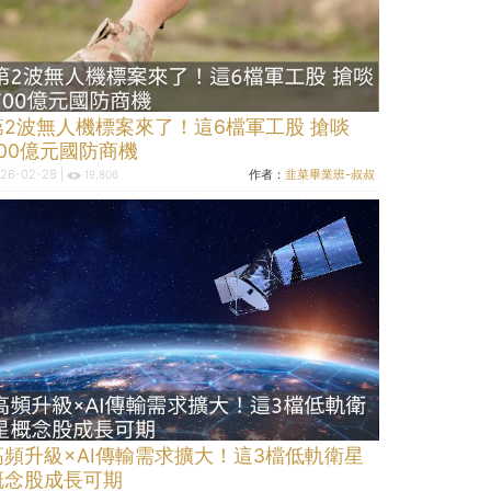
第2波無人機標案來了！這6檔軍工股 搶啖
700億元國防商機
26-02-28 |
作者：
韭菜畢業班-叔叔
19,806
高頻升級×AI傳輸需求擴大！這3檔低軌衛星
概念股成長可期