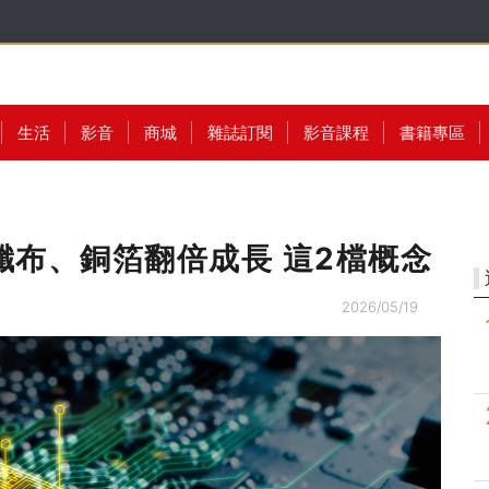
生活
影音
商城
雜誌訂閱
影音課程
書籍專區
纖布、銅箔翻倍成長 這2檔概念
2026/05/19