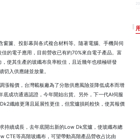
20
包含窗簾、投影幕與各式複合材料等。隨著電腦、手機與伺
佳的電子應用，目前營收已有約70%來自電子產品。富
力，使其生產的玻纖布良率較佳，且近幾年也積極研發
起陸續切入供應鏈並放量。
而調漲報價，台灣載板廠為了分散供應風險並降低成本而增
去年底成功通過認證，今年開始出貨。另外，下一代AI伺服
Low Dk2纖維更薄且延展性更佳，但窯爐損耗較快，使其報價
求持續成長，去年底開出新的Low Dk窯爐，使玻纖布總
Low CTE等高階玻纖布，可望帶動高階產品營收占比由