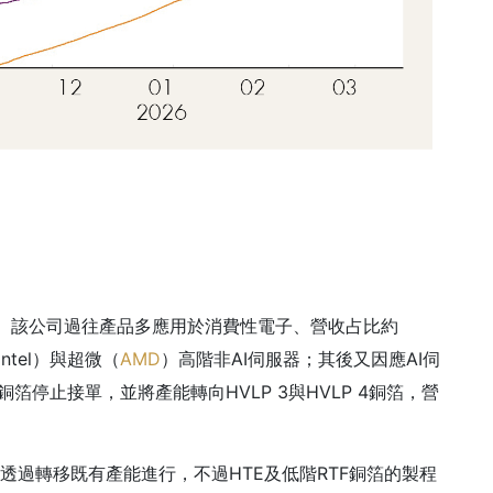
噸。該公司過往產品多應用於消費性電子、營收占比約
tel）與超微（
AMD
）高階非AI伺服器；其後又因應AI伺
銅箔停止接單，並將產能轉向HVLP 3與HVLP 4銅箔，營
透過轉移既有產能進行，不過HTE及低階RTF銅箔的製程