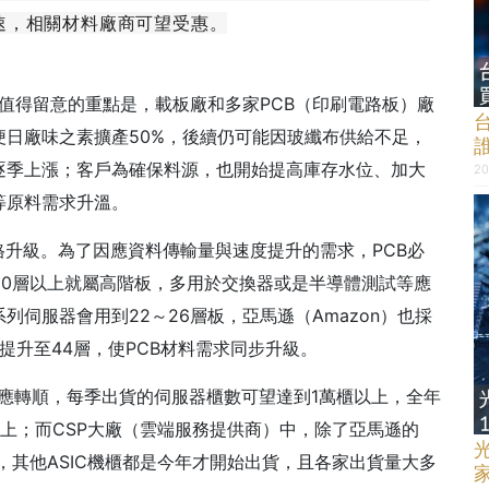
速，相關材料廠商可望受惠。
中值得留意的重點是，載板廠和多家PCB（印刷電路板）廠
日廠味之素擴產50%，後續仍可能因玻纖布供給不足，
逐季上漲；客戶為確保料源，也開始提高庫存水位、加大
20
等原料需求升溫。
格升級。為了因應資料傳輸量與速度提升的需求，PCB必
～20層以上就屬高階板，多用於交換器或是半導體測試等應
n系列伺服器會用到22～26層板，亞馬遜（Amazon）也採
一步提升至44層，使PCB材料需求同步升級。
供應轉順，每季出貨的伺服器櫃數可望達到1萬櫃以上，全年
櫃以上；而CSP大廠（雲端服務提供商）中，除了亞馬遜的
，其他ASIC機櫃都是今年才開始出貨，且各家出貨量大多