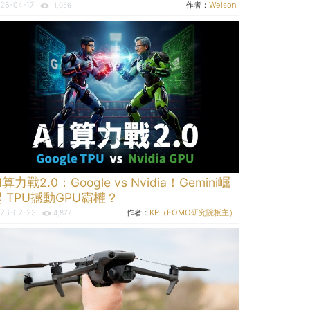
26-04-17 |
作者：
Welson
11,056
I算力戰2.0：Google vs Nvidia！Gemini崛
起 TPU撼動GPU霸權？
26-02-23 |
作者：
KP（FOMO研究院板主）
4,877