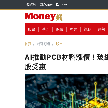
錢管家
CMoney
股票
基金
保險
理財
觀點
趨勢
首頁
精選頻道
股市
AI推動PCB材料漲價！玻
股受惠