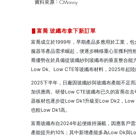
▋富喬
玻纖布拿下新訂單
富喬成立於1999年，早期產品多應用於工業，
服器等產品需求崛起，便逐步轉移重心至獲利性較
喬優勢在於具備從玻纖紗到玻纖布的垂直整合能
Low Dk、Low CTE等玻纖布材料，2025年
2025下半年，日廠因玻纖紗與玻纖布產能不足
加供應商。研發Low CTE玻纖布已久的富喬在
器板材也逐步從Low Dk1升級至Low Dk2，
也較Low Dk1高。
富喬玻纖布自2024年起便維持滿載，因應客戶需
產能提升約10%；其中新增產能多為Low Dk與