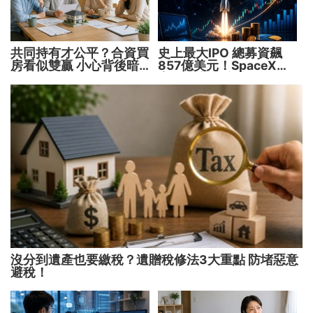
共同持有才公平？合資買
史上最大IPO 總募資飆
房看似雙贏 小心背後暗
857億美元！SpaceX升
藏代價！
空 股價能飛多久？
沒分到遺產也要繳稅？遺贈稅修法3大重點 防堵惡意
避稅！