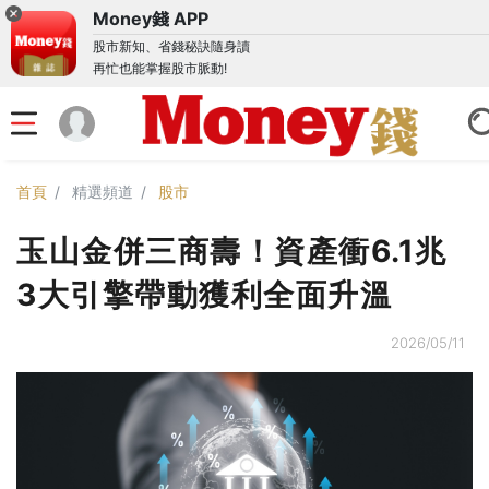
Money錢 APP
股市新知、省錢秘訣隨身讀
再忙也能掌握股市脈動!
首頁
精選頻道
股市
玉山金併三商壽！資產衝6.1兆
3大引擎帶動獲利全面升溫
2026/05/11