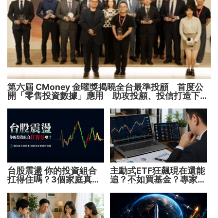
第六屆 CMoney 金曜獎揭曉全台最準投顧 首度公
開「零售投資數據」應用 助攻投顧、投信打造下一
代
台股震盪 你的投資組合
主動式ETF狂飆現在還能
扛得住嗎？3個家庭真實
追？不如買基金？專家親
故事 揭開資產配置致命
解5大疑問！
傷