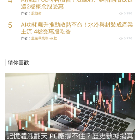
這2檔概念股受惠
作者：
股他命
5,996
AI功耗飆升推動散熱革命！水冷與封裝成產業
主流 4檔受惠股吃香
作者：
韭菜畢業班-叔叔
5,776
猜你喜歡