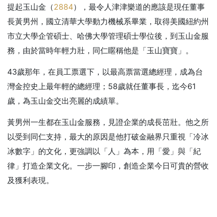
提起玉山金（
2884
），最令人津津樂道的應該是現任董事
長黃男州，國立清華大學動力機械系畢業，取得美國紐約州
市立大學企管碩士、哈佛大學管理碩士學位後，到玉山金服
務，由於當時年輕力壯，同仁䁥稱他是「玉山寶寶」。
43歲那年，在員工票選下，以最高票當選總經理，成為台
灣金控史上最年輕的總經理；58歲就任董事長，迄今61
歲，為玉山金交出亮麗的成績單。
黃男州一生都在玉山金服務，見證企業的成長茁壯。他之所
以受到同仁支持，最大的原因是他打破金融界只重視「冷冰
冰數字」的文化，更強調以「人」為本，用「愛」與「紀
律」打造企業文化。一步一腳印，創造企業今日可貴的營收
及獲利表現。