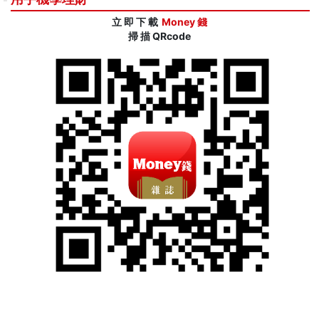
立 即 下 載
Money 錢
掃 描 QRcode