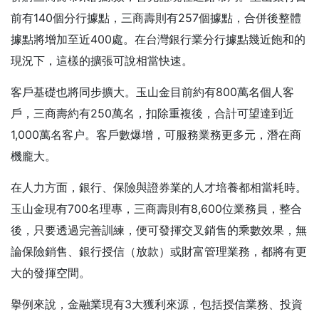
前有140個分行據點，三商壽則有257個據點，合併後整體
據點將增加至近400處。在台灣銀行業分行據點幾近飽和的
現況下，這樣的擴張可說相當快速。
客戶基礎也將同步擴大。玉山金目前約有800萬名個人客
戶，三商壽約有250萬名，扣除重複後，合計可望達到近
1,000萬名客户。客戶數爆增，可服務業務更多元，潛在商
機龐大。
在人力方面，銀行、保險與證券業的人才培養都相當耗時。
玉山金現有700名理專，三商壽則有8,600位業務員，整合
後，只要透過完善訓練，便可發揮交叉銷售的乘數效果，無
論保險銷售、銀行授信（放款）或財富管理業務，都將有更
大的發揮空間。
擧例來說，金融業現有3大獲利來源，包括授信業務、投資