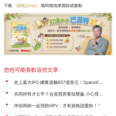
下載
「錢雜誌App」
隨時隨地掌握財經脈動