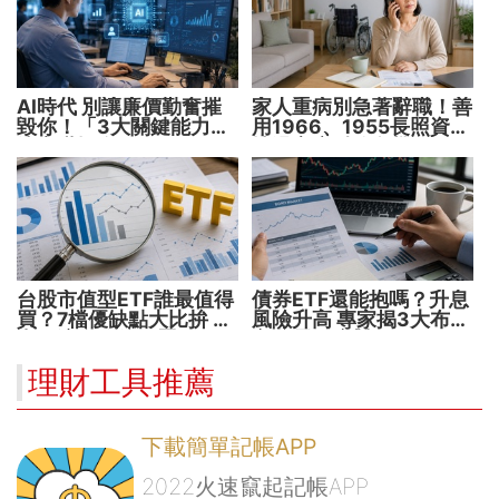
AI時代 別讓廉價勤奮摧
家人重病別急著辭職！善
毀你！「3大關鍵能力」
用1966、1955長照資源
決定職場身價
撐過家庭財務危機
台股市值型ETF誰最值得
債券ETF還能抱嗎？升息
買？7檔優缺點大比拚 找
風險升高 專家揭3大布局
出最適合你的配置
方向靈活應對
理財工具推薦
下載簡單記帳APP
2022火速竄起記帳APP