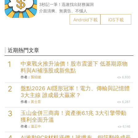
3秒記一筆！迅速找出財務漏洞
介面清爽、無廣告、不惱人
Android下載
iOS下載
近期熱門文章
中東戰火推升油價！股市震盪下 低基期原物
料與AI補漲股成新焦點
作者：
龔招健
6,930
盤點2026 AI隱形冠軍！電力、傳輸與記憶體
3大主線 誰成最大贏家？
作者：
黃士育
6,287
玉山金併三商壽！資產衝6.1兆 3大引擎帶動
獲利全面升溫
作者：
溫正中
6,146
AI推動PCB材料漲價！玻纖布、銅箔翻倍成長