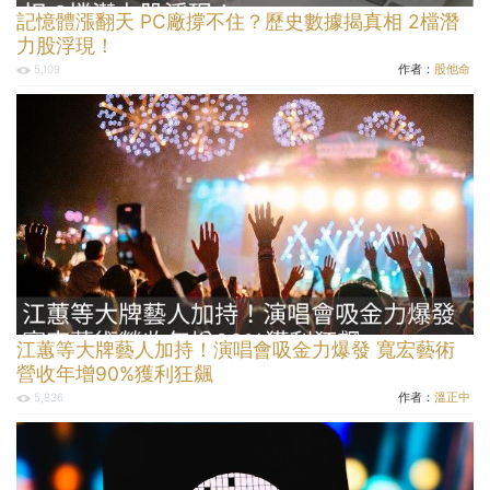
記憶體漲翻天 PC廠撐不住？歷史數據揭真相 2檔潛
力股浮現！
作者：
股他命
5,109
江蕙等大牌藝人加持！演唱會吸金力爆發 寬宏藝術
營收年增90%獲利狂飆
作者：
溫正中
5,836