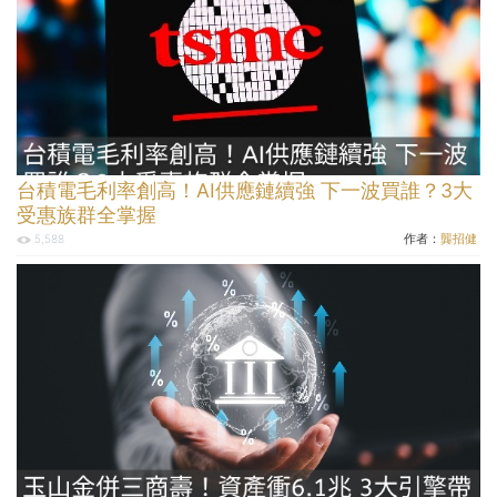
台積電毛利率創高！AI供應鏈續強 下一波買誰？3大
受惠族群全掌握
作者：
龔招健
5,588