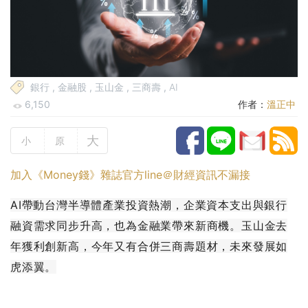
銀行
,
金融股
,
玉山金
,
三商壽
,
AI
6,150
作者：
溫正中
大
小
原
加入《Money錢》雜誌官方line＠財經資訊不漏接
AI帶動台灣半導體產業投資熱潮，企業資本支出與銀行
融資需求同步升高，也為金融業帶來新商機。玉山金去
年獲利創新高，今年又有合併三商壽題材，未來發展如
虎添翼。