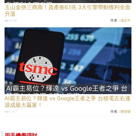
玉山金併三商壽！資產衝6.1兆 3大引擎帶動獲利全面
升溫
作者：
溫正中
6,148
AI霸主易位？輝達 vs Google王者之爭 台積電左右逢
源成最大贏家！
作者：
龔招健
5,477
用手機學理財