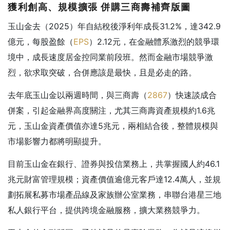
獲利創高、規模擴張
併購三商壽補齊版圖
玉山金去（2025）年自結稅後淨利年成長31.2%，達342.9
億元，每股盈餘（
EPS
）2.12元，在金融體系激烈的競爭環
境中，成長速度居金控同業前段班。然而金融市場競爭激
烈，欲求取突破，合併應該是最快，且是必走的路。
去年底玉山金以兩週時間，與三商壽（
2867
）快速談成合
併案，引起金融界高度關注，尤其三商壽資產規模約1.6兆
元，玉山金資產價值亦達5兆元，兩相結合後，整體規模與
市場影響力都將明顯提升。
目前玉山金在銀行、證券與投信業務上，共掌握國人約46.1
兆元財富管理規模；資產價值逾億元客戶達12.4萬人，並規
劃拓展私募市場產品線及家族辦公室業務，串聯台港星三地
私人銀行平台，提供跨境金融服務，擴大業務競爭力。