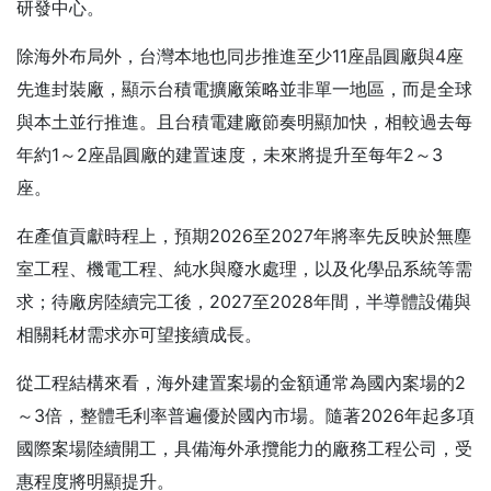
研發中心。
除海外布局外，台灣本地也同步推進至少11座晶圓廠與4座
先進封裝廠，顯示台積電擴廠策略並非單一地區，而是全球
與本土並行推進。且台積電建廠節奏明顯加快，相較過去每
年約1～2座晶圓廠的建置速度，未來將提升至每年2～3
座。
在產值貢獻時程上，預期2026至2027年將率先反映於無塵
室工程、機電工程、純水與廢水處理，以及化學品系統等需
求；待廠房陸續完工後，2027至2028年間，半導體設備與
相關耗材需求亦可望接續成長。
從工程結構來看，海外建置案場的金額通常為國內案場的2
～3倍，整體毛利率普遍優於國內市場。隨著2026年起多項
國際案場陸續開工，具備海外承攬能力的廠務工程公司，受
惠程度將明顯提升。