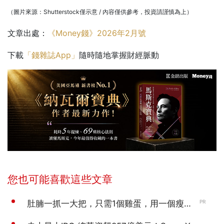
（圖片來源：Shutterstock僅示意 / 內容僅供參考，投資請謹慎為上）
文章出處：
《Money錢》2026年2月號
下載
「錢雜誌App」
隨時隨地掌握財經脈動