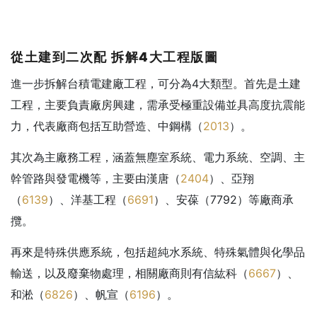
從土建到二次配
拆解4
大工程版圖
進一步拆解台積電建廠工程，可分為4大類型。首先是土建
工程，主要負責廠房興建，需承受極重設備並具高度抗震能
力，代表廠商包括互助營造、中鋼構（
2013
）。
其次為主廠務工程，涵蓋無塵室系統、電力系統、空調、主
幹管路與發電機等，主要由漢唐（
2404
）、亞翔
（
6139
）、洋基工程（
6691
）、安葆（7792）等廠商承
攬。
再來是特殊供應系統，包括超純水系統、特殊氣體與化學品
輸送，以及廢棄物處理，相關廠商則有信紘科（
6667
）、
和淞（
6826
）、帆宣（
6196
）。