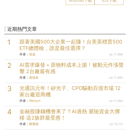
Android下載
iOS下載
近期熱門文章
跟著美國500大企業一起賺！台美英標普500
ETF總體檢，誰是最佳選擇？
作者：
張遠
11,986
AI需求爆發＋原物料成本上揚！被動元件漲聲
響 2台廠最有感
作者：
股他命
11,695
光通訊元年！矽光子、CPO驅動百億市場 12
家台廠迎商機
作者：
Welson
11,064
金融股賺錢機會來了？AI過熱 避險資金大挪
移 這2族群最受惠！
作者：
陳重銘
10,170