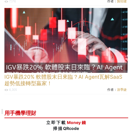
作者：
龔招健
7,176
IGV暴跌20% 軟體股末日來臨？AI Agent瓦解SaaS
趁勢低接轉型贏家！
作者：
游季婕
6,305
用手機學理財
立 即 下 載
Money 錢
掃 描 QRcode