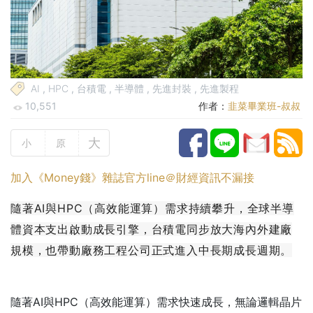
AI
,
HPC
,
台積電
,
半導體
,
先進封裝
,
先進製程
10,551
作者：
韭菜畢業班-叔叔
大
小
原
加入《Money錢》雜誌官方line＠財經資訊不漏接
隨著AI與HPC（高效能運算）需求持續攀升，全球半導
體資本支出啟動成長引擎，台積電同步放大海內外建廠
規模，也帶動廠務工程公司正式進入中長期成長週期。
隨著AI與HPC（高效能運算）需求快速成長，無論邏輯晶片