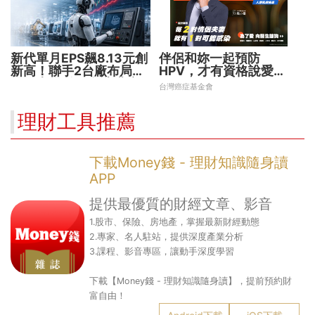
新代單月EPS飆8.13元創
伴侶和妳一起預防
新高！聯手2台廠布局機
HPV，才有資格說愛
器人大腦 搶攻數十兆商
妳！
台灣癌症基金會
機
理財工具推薦
下載Money錢 - 理財知識隨身讀
APP
提供最優質的財經文章、影音
1.股市、保險、房地產，掌握最新財經動態
2.專家、名人駐站，提供深度產業分析
3.課程、影音專區，讓動手深度學習
下載【Money錢 - 理財知識隨身讀】，提前預約財
富自由！