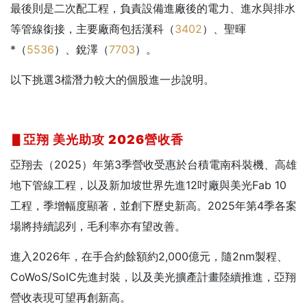
最後則是二次配工程，負責設備進廠後的電力、進水與排水
等管線銜接，主要廠商包括漢科（
3402
）、聖暉
*（
5536
）、銳澤（
7703
）。
以下挑選3檔潛力較大的個股進一步說明。
▋亞翔
美光助攻 2026
營收香
亞翔去（2025）年第3季營收受惠於台積電南科裝機、高雄
地下管線工程，以及新加坡世界先進12吋廠與美光Fab 10
工程，季增幅度顯著，並創下歷史新高。2025年第4季各案
場將持續認列，毛利率亦有望改善。
進入2026年，在手合約餘額約2,000億元，隨2nm製程、
CoWoS/SoIC先進封裝，以及美光擴產計畫陸續推進，亞翔
營收表現可望再創新高。