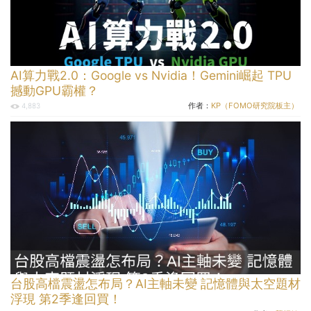
AI算力戰2.0：Google vs Nvidia！Gemini崛起 TPU
撼動GPU霸權？
作者：
KP（FOMO研究院板主）
4,883
台股高檔震盪怎布局？AI主軸未變 記憶體與太空題材
浮現 第2季逢回買！