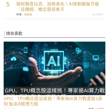
製程難度拉高、規格進化！AI推動載板升級
「這幾檔」概念股迎春天
作者：
股他命
8,873
猜你喜歡
GPU、TPU概念股這樣挑！專家揭AI算力戰選股3原
則 點名6檔潛力股
作者：
呂珮辰
15,330