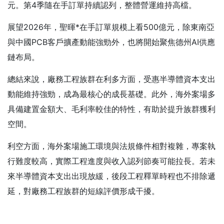
元。第4季隨在手訂單持續認列，整體營運維持高檔。
展望2026年，聖暉*在手訂單規模上看500億元，除東南亞
與中國PCB客戶擴產動能強勁外，也將開始聚焦德州AI供應
鏈布局。
總結來說，廠務工程族群在利多方面，受惠半導體資本支出
動能維持強勁，成為最核心的成長基礎。此外，海外案場多
具備建置金額大、毛利率較佳的特性，有助於提升族群獲利
空間。
利空方面，海外案場施工環境與法規條件相對複雜，專案執
行難度較高，實際工程進度與收入認列節奏可能拉長。若未
來半導體資本支出出現放緩，後段工程釋單時程也不排除遞
延，對廠務工程族群的短線評價形成干擾。