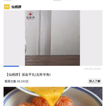
仙桃牌
PR
ads by popIn
【仙桃牌】保血平丸(去羚羊角)
深入了解
觀看次數 49,343次