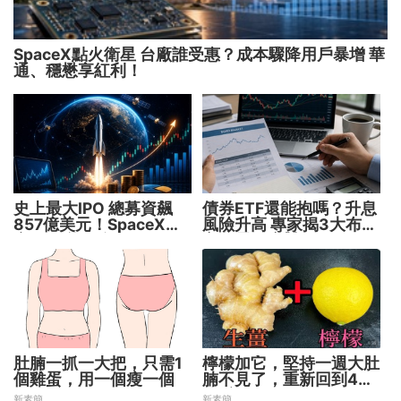
SpaceX點火衛星 台廠誰受惠？成本驟降用戶暴增 華
通、穩懋享紅利！
史上最大IPO 總募資飆
債券ETF還能抱嗎？升息
857億美元！SpaceX升
風險升高 專家揭3大布局
空 股價能飛多久？
方向靈活應對
肚腩一抓一大把，只需1
檸檬加它，堅持一週大肚
個雞蛋，用一個瘦一個
腩不見了，重新回到45
公斤
新素簡
新素簡