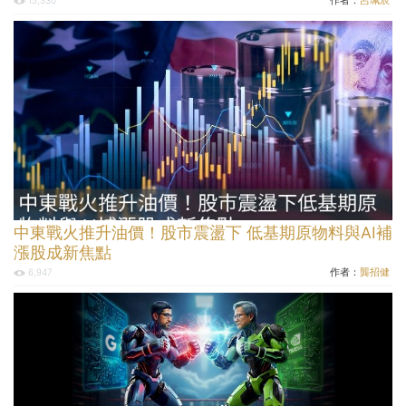
中東戰火推升油價！股市震盪下 低基期原物料與AI補
漲股成新焦點
作者：
龔招健
6,947