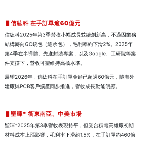
▋信紘科
在手訂單逾60
億元
信紘科2025年第3季營收小幅成長並續創新高，不過因業務
結構轉向GC統包（總承包），毛利率約下滑2%。2025年
第4季在半導體、先進封裝專案，以及Google、工研院等案
件支撐下，營收可望維持高檔水準。
展望2026年，信紘科在手訂單金額已超過60億元，隨海外
建廠與PCB客戶擴產同步推進，營收成長動能明顯。
▋聖暉*
衝東南亞、中美市場
聖暉*2025年第3季營收表現持平，但受台積電高雄廠初期
材料成本上漲影響，毛利率下滑約1.5%，在手訂單約460億