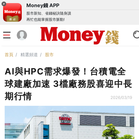
Money錢 APP
股市新知、省錢秘訣隨身讀
再忙也能掌握股市脈動!
首頁
精選頻道
股市
AI與HPC需求爆發！台積電全
球建廠加速 3檔廠務股喜迎中長
期行情
2026/03/19