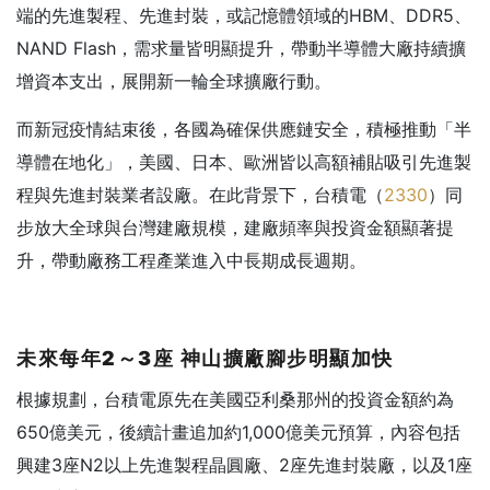
端的先進製程、先進封裝，或記憶體領域的HBM、DDR5、
NAND Flash，需求量皆明顯提升，帶動半導體大廠持續擴
增資本支出，展開新一輪全球擴廠行動。
而新冠疫情結束後，各國為確保供應鏈安全，積極推動「半
導體在地化」，美國、日本、歐洲皆以高額補貼吸引先進製
程與先進封裝業者設廠。在此背景下，台積電（
2330
）同
步放大全球與台灣建廠規模，建廠頻率與投資金額顯著提
升，帶動廠務工程產業進入中長期成長週期。
未來每年2
～3
座
神山擴廠腳步明顯加快
根據規劃，台積電原先在美國亞利桑那州的投資金額約為
650億美元，後續計畫追加約1,000億美元預算，內容包括
興建3座N2以上先進製程晶圓廠、2座先進封裝廠，以及1座