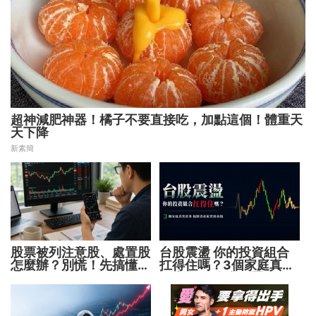
超神減肥神器！橘子不要直接吃，加點這個！體重天
天下降
新素簡
股票被列注意股、處置股
台股震盪 你的投資組合
怎麼辦？別慌！先搞懂背
扛得住嗎？3個家庭真實
後原因再操作
故事 揭開資產配置致命
傷