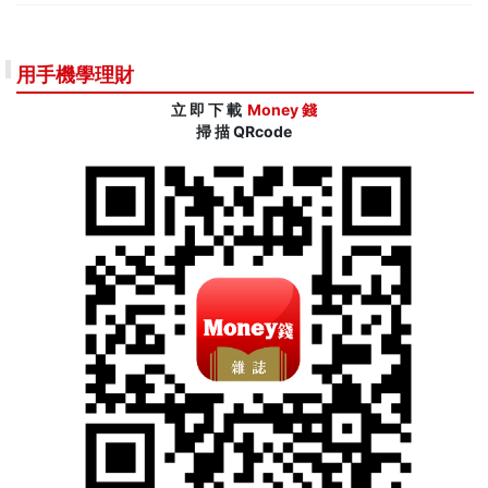
用手機學理財
立 即 下 載
Money 錢
掃 描 QRcode