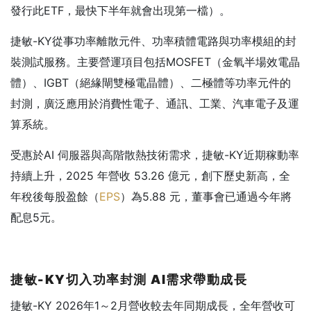
發行此ETF，最快下半年就會出現第一檔）。
捷敏-KY從事功率離散元件、功率積體電路與功率模組的封
裝測試服務。主要營運項目包括MOSFET（金氧半場效電晶
體）、IGBT（絕緣閘雙極電晶體）、二極體等功率元件的
封測，廣泛應用於消費性電子、通訊、工業、汽車電子及運
算系統。
受惠於AI 伺服器與高階散熱技術需求，捷敏-KY近期稼動率
持續上升，2025 年營收 53.26 億元，創下歷史新高，全
年稅後每股盈餘（
EPS
）為5.88 元，董事會已通過今年將
配息5元。
捷敏-KY
切入功率封測 AI
需求帶動成長
捷敏-KY 2026年1～2月營收較去年同期成長，全年營收可