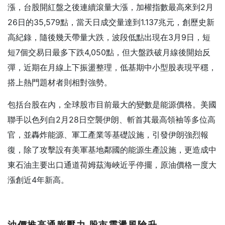
漲，台股開紅盤之後連續滾量大漲，加權指數最高來到2月
26日的35,579點，當天日成交量達到1.137兆元，創歷史新
高紀錄，隨後幾天帶量大跌，波段低點出現在3月9日，短
短7個交易日最多下跌4,050點，但大盤跌破月線後開始反
彈，近期在月線上下振盪整理，低基期中小型股表現平穩，
搭上熱門題材者則相對強勢。
包括台股在內，全球股市目前最大的變數是能源價格。美國
聯手以色列自2月28日空襲伊朗、斬首其最高領袖等多位高
官，並轟炸能源、軍工產業等基礎設施，引發伊朗強烈報
復，除了攻擊設有美軍基地鄰國的能源生產設施，更造成中
東石油主要出口通道荷姆茲海峽近乎停擺，原油價格一度大
漲創近4年新高。
油價推高通膨壓力
股市震盪風險升