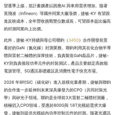
望逐季上揚，並計畫擴產以因應AI 與車用需求增加。隨著
英飛凌（Infineon）等國外同業大廠漲價，捷敏-KY 有望跟
進反映成本，全年營收挑戰雙位數成長，可望跟本益比偏高
的封測同業向上比價。
此外，捷敏-KY持續與母公司聯鈞（
3450
）合作開發前景
看好的GaN（氮化鎵）封測業務。聯鈞利用其在化合物半導
體與雷射二極體的深厚技術，負責製造GaN磊晶片，捷敏-
KY則負責後段功率元件的封裝測試，產品主要鎖定高效能
電源管理、5G通訊基礎建設及消費性電子快充市場。
2026 年8吋SiC（碳化矽）進入規模化量產期，捷敏與聯鈞
的合作進一步延伸到未來深具爆發力的CPO（共同封裝光
學）與矽光子領域。聯鈞是全球前3大雷射二極體封測廠，
積極切入CPO領域，受惠於800G與 1.6T光模組需求大爆
發，捷敏則提供光模組內功率控制元件的封測。隨著光通訊