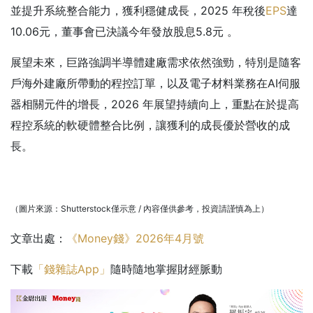
並提升系統整合能力，獲利穩健成長，2025 年稅後
EPS
達
10.06元，董事會已決議今年發放股息5.8元 。
展望未來，巨路強調半導體建廠需求依然強勁，特別是隨客
戶海外建廠所帶動的程控訂單，以及電子材料業務在AI伺服
器相關元件的增長，2026 年展望持續向上，重點在於提高
程控系統的軟硬體整合比例，讓獲利的成長優於營收的成
長。
（圖片來源：Shutterstock僅示意 / 內容僅供參考，投資請謹慎為上）
文章出處：
《Money錢》2026年4月號
下載
「錢雜誌App」
隨時隨地掌握財經脈動