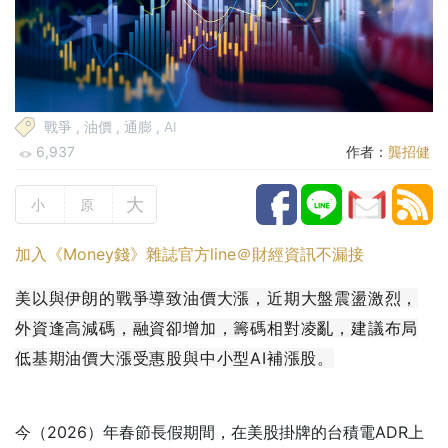
戰爭
,
油價
,
通膨
,
AI
6,937
作者：
龔招健
大
小
原
加入《Money錢》雜誌官方line＠財經資訊不漏接
美以與伊朗的戰爭導致油價大漲，近期大盤震盪激烈，
外資逢高減碼，融資卻增加，籌碼相對凌亂，建議布局
低基期油價大漲受惠股與中小型AI補漲股。
今（2026）年春節長假期間，在美股掛牌的台積電ADR上