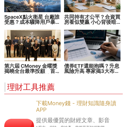
SpaceX點火衛星 台廠誰
共同持有才公平？合資買
受惠？成本驟降用戶暴增
房看似雙贏 小心背後暗
華通、穩懋享紅利！
藏代價！
第六屆 CMoney 金曜獎
債券ETF還能抱嗎？升息
揭曉全台最準投顧 首度
風險升高 專家揭3大布局
公開「零售投資數據」應
方向靈活應對
用 助攻投顧、投信打造
理財工具推薦
下一代
下載Money錢 - 理財知識隨身讀
APP
提供最優質的財經文章、影音