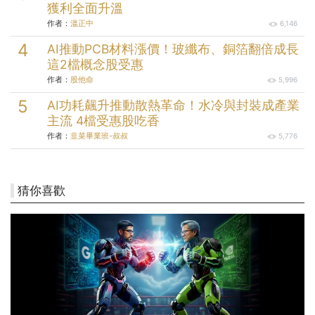
獲利全面升溫
作者：
溫正中
6,146
AI推動PCB材料漲價！玻纖布、銅箔翻倍成長
這2檔概念股受惠
作者：
股他命
5,996
AI功耗飆升推動散熱革命！水冷與封裝成產業
主流 4檔受惠股吃香
作者：
韭菜畢業班-叔叔
5,776
猜你喜歡