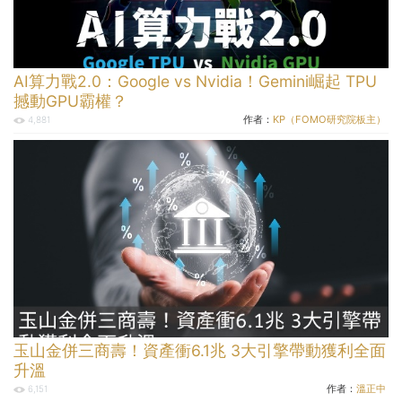
AI算力戰2.0：Google vs Nvidia！Gemini崛起 TPU
撼動GPU霸權？
作者：
KP（FOMO研究院板主）
4,881
玉山金併三商壽！資產衝6.1兆 3大引擎帶動獲利全面
升溫
作者：
溫正中
6,151