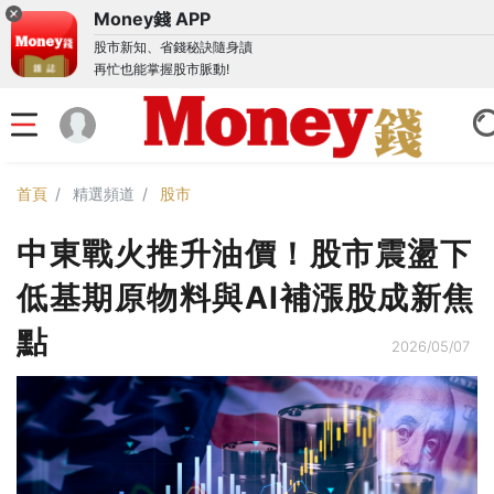
Money錢 APP
股市新知、省錢秘訣隨身讀
再忙也能掌握股市脈動!
首頁
精選頻道
股市
中東戰火推升油價！股市震盪下
低基期原物料與AI補漲股成新焦
點
2026/05/07