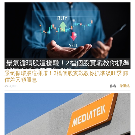
景氣循環股這樣賺！2檔個股實戰教你抓準淡旺季 賺
價差又領股息
作者：
陳重銘
4,306