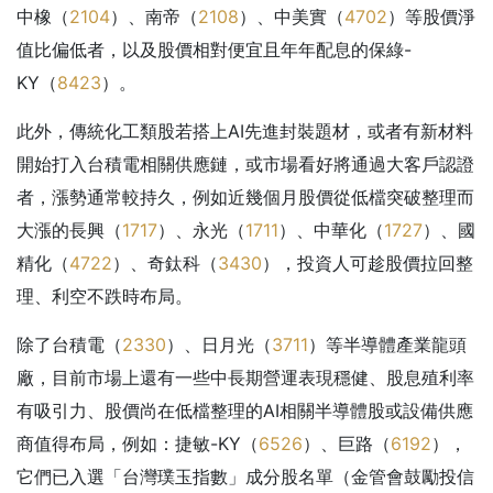
中橡（
2104
）、南帝（
2108
）、中美實（
4702
）等股價淨
值比偏低者，以及股價相對便宜且年年配息的保綠-
KY（
8423
）。
此外，傳統化工類股若搭上AI先進封裝題材，或者有新材料
開始打入台積電相關供應鏈，或市場看好將通過大客戶認證
者，漲勢通常較持久，例如近幾個月股價從低檔突破整理而
大漲的長興（
1717
）、永光（
1711
）、中華化（
1727
）、國
精化（
4722
）、奇鈦科（
3430
），投資人可趁股價拉回整
理、利空不跌時布局。
除了台積電（
2330
）、日月光（
3711
）等半導體產業龍頭
廠，目前市場上還有一些中長期營運表現穩健、股息殖利率
有吸引力、股價尚在低檔整理的AI相關半導體股或設備供應
商值得布局，例如：捷敏-KY（
6526
）、巨路（
6192
），
它們已入選「台灣璞玉指數」成分股名單（金管會鼓勵投信