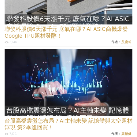
聯發科股價6天漲千元 底氣在哪？AI ASIC商機爆發
Google TPU題材發酵！
作者：
艾蜜莉
5,146
台股高檔震盪怎布局？AI主軸未變 記憶體與太空題材
浮現 第2季逢回買！
作者：
龔招健
7,173