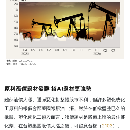
原料漲價題材發酵
搭AI
題材更強勢
雖然油價大漲、通膨惡化對整體股市不利，但許多塑化或化
工原料的報價會跟著國際原油上漲。對於在低檔盤整已久的
橡膠、塑化或化工類股而言，漲價題材是股價上漲的最佳催
化劑。在台塑集團股價大漲之後，可留意台橡（
2103
）、