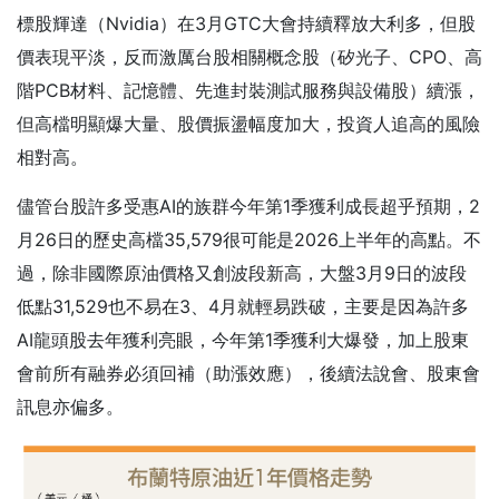
標股輝達（Nvidia）在3月GTC大會持續釋放大利多，但股
價表現平淡，反而激厲台股相關概念股（矽光子、CPO、高
階PCB材料、記憶體、先進封裝測試服務與設備股）續漲，
但高檔明顯爆大量、股價振盪幅度加大，投資人追高的風險
相對高。
儘管台股許多受惠AI的族群今年第1季獲利成長超乎預期，2
月26日的歷史高檔35,579很可能是2026上半年的高點。不
過，除非國際原油價格又創波段新高，大盤3月9日的波段
低點31,529也不易在3、4月就輕易跌破，主要是因為許多
AI龍頭股去年獲利亮眼，今年第1季獲利大爆發，加上股東
會前所有融券必須回補（助漲效應），後續法說會、股東會
訊息亦偏多。