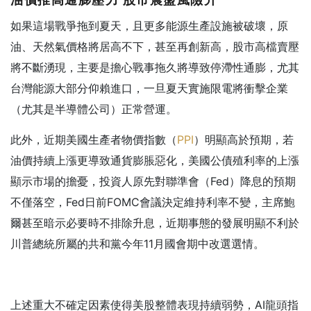
如果這場戰爭拖到夏天，且更多能源生產設施被破壞，原
油、天然氣價格將居高不下，甚至再創新高，股市高檔賣壓
將不斷湧現，主要是擔心戰事拖久將導致停滯性通膨，尤其
台灣能源大部分仰賴進口，一旦夏天實施限電將衝擊企業
（尤其是半導體公司）正常營運。
此外，近期美國生產者物價指數（
PPI
）明顯高於預期，若
油價持續上漲更導致通貨膨脹惡化，美國公債殖利率的上漲
顯示市場的擔憂，投資人原先對聯準會（Fed）降息的預期
不僅落空，Fed日前FOMC會議決定維持利率不變，主席鮑
爾甚至暗示必要時不排除升息，近期事態的發展明顯不利於
川普總統所屬的共和黨今年11月國會期中改選選情。
上述重大不確定因素使得美股整體表現持續弱勢，AI龍頭指