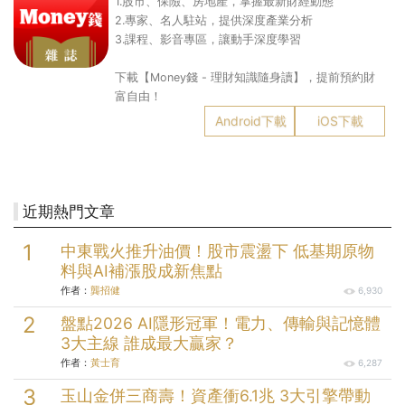
1.股市、保險、房地產，掌握最新財經動態
2.專家、名人駐站，提供深度產業分析
3.課程、影音專區，讓動手深度學習
下載【Money錢 - 理財知識隨身讀】，提前預約財
富自由！
Android下載
iOS下載
近期熱門文章
中東戰火推升油價！股市震盪下 低基期原物
料與AI補漲股成新焦點
作者：
龔招健
6,930
盤點2026 AI隱形冠軍！電力、傳輸與記憶體
3大主線 誰成最大贏家？
作者：
黃士育
6,287
玉山金併三商壽！資產衝6.1兆 3大引擎帶動